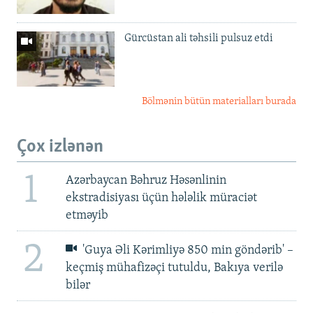
Gürcüstan ali təhsili pulsuz etdi
Bölmənin bütün materialları burada
Çox izlənən
1
Azərbaycan Bəhruz Həsənlinin
ekstradisiyası üçün hələlik müraciət
etməyib
2
'Guya Əli Kərimliyə 850 min göndərib' –
keçmiş mühafizəçi tutuldu, Bakıya verilə
bilər