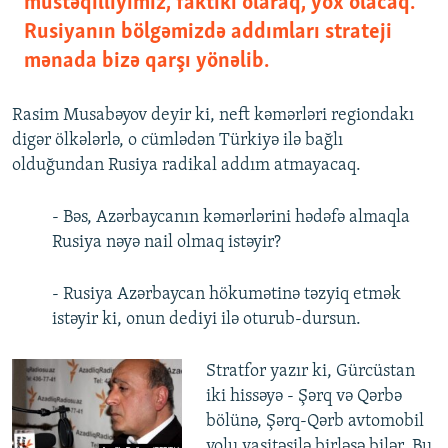
müstəqilliyimiz, faktiki olaraq, yox olacaq.
Rusiyanın bölgəmizdə addımları strateji
mənada bizə qarşı yönəlib.
Rasim Musabəyov deyir ki, neft kəmərləri regiondakı
digər ölkələrlə, o cümlədən Türkiyə ilə bağlı
olduğundan Rusiya radikal addım atmayacaq.
- Bəs, Azərbaycanın kəmərlərini hədəfə almaqla
Rusiya nəyə nail olmaq istəyir?
- Rusiya Azərbaycan hökumətinə təzyiq etmək
istəyir ki, onun dediyi ilə oturub-dursun.
Stratfor yazır ki, Gürcüstan
iki hissəyə - Şərq və Qərbə
bölünə, Şərq-Qərb avtomobil
yolu vasitəsilə birləşə bilər. Bu