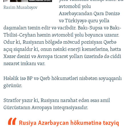
avtomobil yolu
Rasim Musabəyov
Azərbaycandan Qara Dənizə
və Türkiyəyə quru yolla
daşımaları təmin edir və vacibdir. Bakı-Supsa və Bakı-
Tbilisi-Ceyhan həmin avtomobil yolu boyunca uzanır.
Odur ki, Rusiyanın bölgədə mövcud pozisiyası Qərbə
açıq siqnaldır ki, onun nəinki enerji kəmərlərinə, hətta
Xəzər dənizi və Avropa ticarət yolları üzərində də ciddi
nəzarət imkanı var.
Hələlik isə BP və Qərb hökumətləri nisbətən soyuqqanlı
görünür.
Stratfor yazır ki, Rusiyanı narahat edən əsas amil
Gürcüstanın Avropaya inteqrasiyasıdır.
Rusiya Azərbaycan hökumətinə təzyiq