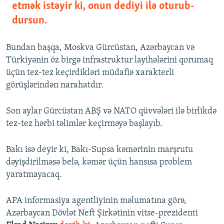
etmək istəyir ki, onun dediyi ilə oturub-
dursun.
Bundan başqa, Moskva Gürcüstan, Azərbaycan və
Türkiyənin öz birgə infrastruktur layihələrini qorumaq
üçün tez-tez keçirdikləri müdafiə xarakterli
görüşlərindən narahatdır.
Son aylar Gürcüstan ABŞ və NATO qüvvələri ilə birlikdə
tez-tez hərbi təlimlər keçirməyə başlayıb.
Bakı isə deyir ki, Bakı-Supsa kəmərinin marşrutu
dəyişdirilməsə belə, kəmər üçün hansısa problem
yaratmayacaq.
APA informasiya agentliyinin məlumatına görə,
Azərbaycan Dövlət Neft Şirkətinin vitse-prezidenti