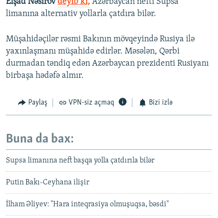
Elşad Nəsirov
deyib ki,
Azərbaycan nefti Supsa
limanına alternativ yollarla çatdıra bilər.
Müşahidəçilər rəsmi Bakının mövqeyində Rusiya ilə
yaxınlaşmanı müşahidə edirlər. Məsələn, Qərbi
durmadan təndiq edən Azərbaycan prezidenti Rusiyanı
birbaşa hədəfə almır.
Paylaş
VPN-siz açmaq
Bizi izlə
Buna da bax:
Supsa limanına neft başqa yolla çatdırıla bilər
Putin Bakı-Ceyhana ilişir
İlham Əliyev: "Hara inteqrasiya olmuşuqsa, bəsdi"