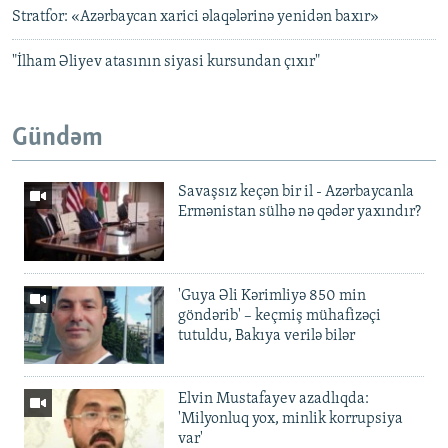
Stratfor: «Azərbaycan xarici əlaqələrinə yenidən baxır»
"İlham Əliyev atasının siyasi kursundan çıxır"
Gündəm
Savaşsız keçən bir il - Azərbaycanla
Ermənistan sülhə nə qədər yaxındır?
'Guya Əli Kərimliyə 850 min
göndərib' – keçmiş mühafizəçi
tutuldu, Bakıya verilə bilər
Elvin Mustafayev azadlıqda:
'Milyonluq yox, minlik korrupsiya
var'