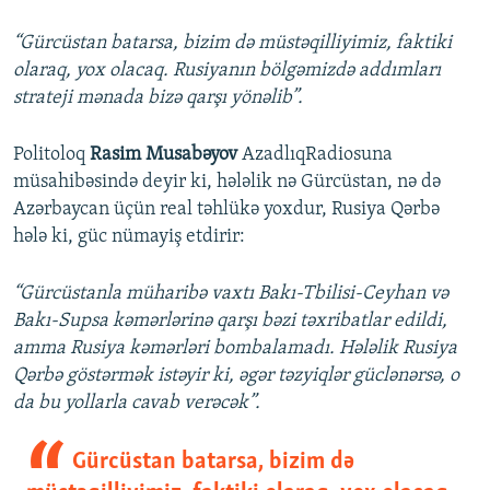
“Gürcüstan batarsa, bizim də müstəqilliyimiz, faktiki
olaraq, yox olacaq. Rusiyanın bölgəmizdə addımları
strateji mənada bizə qarşı yönəlib”.
Politoloq
Rasim Musabəyov
AzadlıqRadiosuna
müsahibəsində deyir ki, hələlik nə Gürcüstan, nə də
Azərbaycan üçün real təhlükə yoxdur, Rusiya Qərbə
hələ ki, güc nümayiş etdirir:
“Gürcüstanla müharibə vaxtı Bakı-Tbilisi-Ceyhan və
Bakı-Supsa kəmərlərinə qarşı bəzi təxribatlar edildi,
amma Rusiya kəmərləri bombalamadı. Hələlik Rusiya
Qərbə göstərmək istəyir ki, əgər təzyiqlər güclənərsə, o
da bu yollarla cavab verəcək”.
Gürcüstan batarsa, bizim də