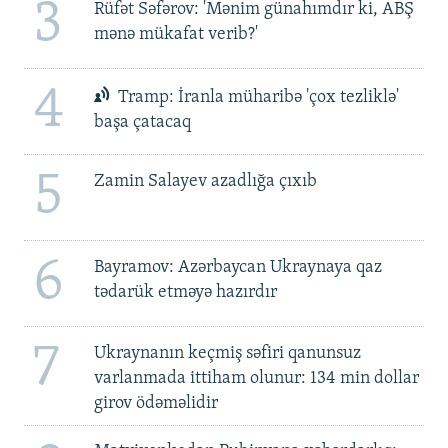
3
Rüfət Səfərov: 'Mənim günahımdır ki, ABŞ
mənə mükafat verib?'
4
Tramp: İranla müharibə 'çox tezliklə'
başa çatacaq
5
Zamin Salayev azadlığa çıxıb
6
Bayramov: Azərbaycan Ukraynaya qaz
tədarük etməyə hazırdır
7
Ukraynanın keçmiş səfiri qanunsuz
varlanmada ittiham olunur: 134 min dollar
girov ödəməlidir