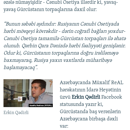
əzələ nümayişidir - Cənubi Osetiya illərdir ki, yavaş-
yavaş Gürcüstanın torpaqlarına daxil olur:
“Bunun səbəbi aydındır: Rusiyanın Cənubi Osetiyada
hərbi mövqeyi kövrəkdir - dərin coğrafi bağları yoxdur-
Cənubi Osetiya tamamilə Gürcüstan torpaqları ilə əhatə
olunub. Qərbin Qara Dənizdə hərbi fəaliyyəti genişlənir.
Odur ki, Gürcüstanın torpaqlarına doğru irəliləməyə
baxmayaraq, Rusiya yaxın vaxtlarda müharibəyə
başlamayacaq”.
Azərbaycanda Müxalif ReAL
hərəkatının İdarə Heyətinin
üzvü
Erkin Qədirli
Facebook
statusunda yazır ki,
Gürcüstanda baş verənlərin
Erkin Qədirli
Azərbaycana birbaşa dəxli
var: