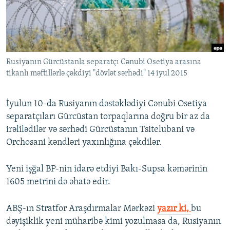
İNFOQRAFIKA
AZƏRBAYCAN ƏDƏBIYYATI KITABXANASI
MISSIYAMIZ
BIZI IZLƏ
KARIKATURA
İSLAM VƏ DEMOKRATIYA
PEŞƏ ETIKASI VƏ JURNALISTIKA STANDARTLARIMIZ
İZ - MƏDƏNIYYƏT PROQRAMI
MATERIALLARIMIZDAN ISTIFADƏ
Rusiyanın Gürcüstanla separatçı Cənubi Osetiya arasına
AZADLIQRADIOSU MOBIL TELEFONUNUZDA
RFE/RL-in bütün saytları
tikanlı məftillərlə çəkdiyi "dövlət sərhədi" 14 iyul 2015
BIZIMLƏ ƏLAQƏ
XƏBƏR BÜLLETENLƏRIMIZ
İyulun 10-da Rusiyanın dəstəklədiyi Cənubi Osetiya
separatçıları Gürcüstan torpaqlarına doğru bir az da
irəlilədilər və sərhədi Gürcüstanın Tsitelubani və
Orchosani kəndləri yaxınlığına çəkdilər.
Yeni işğal BP-nin idarə etdiyi Bakı-Supsa kəmərinin
1605 metrini də əhatə edir.
ABŞ-ın Stratfor Araşdırmalar Mərkəzi
yazır ki,
bu
dəyişiklik yeni müharibə kimi yozulmasa da, Rusiyanın