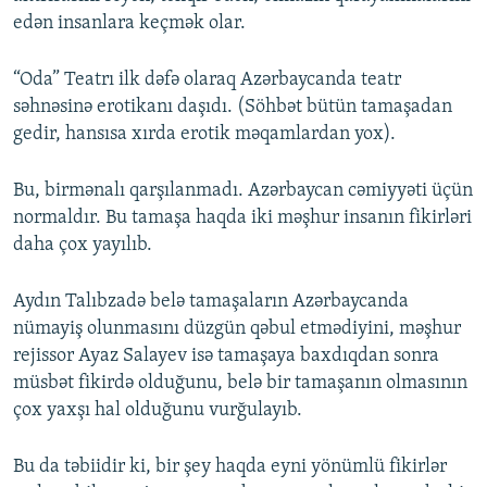
edən insanlara keçmək olar.
“Oda” Teatrı ilk dəfə olaraq Azərbaycanda teatr
səhnəsinə erotikanı daşıdı. (Söhbət bütün tamaşadan
gedir, hansısa xırda erotik məqamlardan yox).
Bu, birmənalı qarşılanmadı. Azərbaycan cəmiyyəti üçün
normaldır. Bu tamaşa haqda iki məşhur insanın fikirləri
daha çox yayılıb.
Aydın Talıbzadə belə tamaşaların Azərbaycanda
nümayiş olunmasını düzgün qəbul etmədiyini, məşhur
rejissor Ayaz Salayev isə tamaşaya baxdıqdan sonra
müsbət fikirdə olduğunu, belə bir tamaşanın olmasının
çox yaxşı hal olduğunu vurğulayıb.
Bu da təbiidir ki, bir şey haqda eyni yönümlü fikirlər