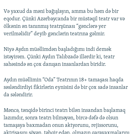
Və yaxud da məni bağışlayın, amma bu həm də bir
eqodur. Çünki Azərbaycanda bir müstəqil teatr var və
ölkənin ən tanınmış teatrşünası “gənclərə yer
verilməlidir” deyib gənclərin teatrına gəlmir.
Niyə Aydın müəllimdən başladığımı indi demək
istəyirəm. Çünki Aydın Talıbzadə illərdir ki, teatr
sahəsində ən çox danışan insanlardan biridir.
Aydın müəllimin “Oda” Teatrının 18+ tamaşası haqda
səsləndirdiyi fikirlərin eynisini də bir çox sadə insanlar
da sələndirir.
Məncə, tənqidə birinci teatrı bilən insandan başlamaq
lazımdır, sonra teatrı bilməyən, bircə dəfə də olsun
tamaşaya baxmadan onun aktyorunu, rejissorunu,
aktrisasını söyən, təhqir edən, olmazın qarayaxmalarını