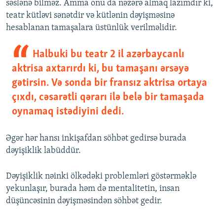
səslənə bilməz. Amma onu da nəzərə almaq lazımdır ki,
teatr kütləvi sənətdir və kütlənin dəyişməsinə
hesablanan tamaşalara üstünlük verilməlidir.
Halbuki bu teatr 2 il azərbaycanlı
aktrisa axtarırdı ki, bu tamaşanı ərsəyə
gətirsin. Və sonda bir fransız aktrisa ortaya
çıxdı, cəsarətli qərarı ilə belə bir tamaşada
oynamaq istədiyini dedi.
Əgər hər hansı inkişafdan söhbət gedirsə burada
dəyişiklik labüddür.
Dəyişiklik nəinki ölkədəki problemləri göstərməklə
yekunlaşır, burada həm də mentalitetin, insan
düşüncəsinin dəyişməsindən söhbət gedir.