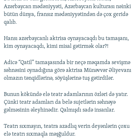
Azərbaycan mədəniyyəti, Azərbaycan kulturası nəinki
bütün dünya, fransız mədəniyyətindən də çox geridə
qalıb.
Hansı azərbaycanlı aktrisa oynayacaqdı bu tamaşanı,
kim oynayacaqdı, kimi misal gətirmək olar?!
Adicə “Qatil” tamaşasında bir neçə məqamda sevişmə
səhnəsini oynadığına görə aktrisa Münəvvər Əliyevanı
olmazın tənqidlərinə, söyüşlərinə tuş gətirdilər.
Bunun kökündə elə teatr adamlarının özləri də yatır.
Çünki teatr adamları da belə sujetlərin səhnəyə
gəlməsinin əleyhinədir. Qalmışdı sadə insanlar.
Teatrı sıxmayın, teatra azadlıq verin deyənlərin çoxu
elə teatrı sıxmaqla məşğuldur.