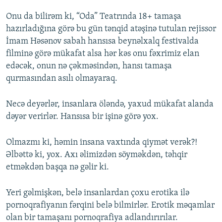
Onu da bilirəm ki, “Oda” Teatrında 18+ tamaşa
hazırladığına görə bu gün tənqid atəşinə tutulan rejissor
İmam Həsənov sabah hansısa beynəlxalq festivalda
filminə görə mükafat alsa hər kəs onu fəxrimiz elan
edəcək, onun nə çəkməsindən, hansı tamaşa
qurmasından asılı olmayaraq.
Necə deyərlər, insanlara öləndə, yaxud mükafat alanda
dəyər verirlər. Hansısa bir işinə görə yox.
Olmazmı ki, həmin insana vaxtında qiymət verək?!
Əlbəttə ki, yox. Axı əlimizdən söyməkdən, təhqir
etməkdən başqa nə gəlir ki.
Yeri gəlmişkən, belə insanlardan çoxu erotika ilə
pornoqrafiyanın fərqini belə bilmirlər. Erotik məqamlar
olan bir tamaşanı pornoqrafiya adlandırırılar.