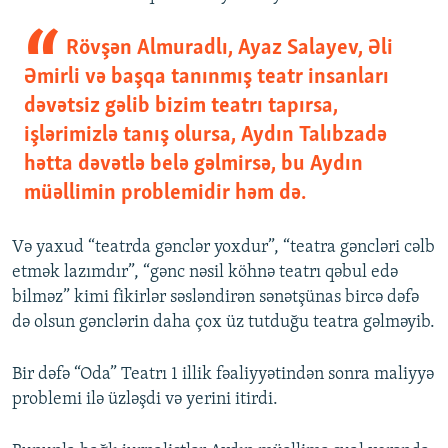
Rövşən Almuradlı, Ayaz Salayev, Əli
Əmirli və başqa tanınmış teatr insanları
dəvətsiz gəlib bizim teatrı tapırsa,
işlərimizlə tanış olursa, Aydın Talıbzadə
hətta dəvətlə belə gəlmirsə, bu Aydın
müəllimin problemidir həm də.
Və yaxud “teatrda gənclər yoxdur”, “teatra gəncləri cəlb
etmək lazımdır”, “gənc nəsil köhnə teatrı qəbul edə
bilməz” kimi fikirlər səsləndirən sənətşünas bircə dəfə
də olsun gənclərin daha çox üz tutduğu teatra gəlməyib.
Bir dəfə “Oda” Teatrı 1 illik fəaliyyətindən sonra maliyyə
problemi ilə üzləşdi və yerini itirdi.