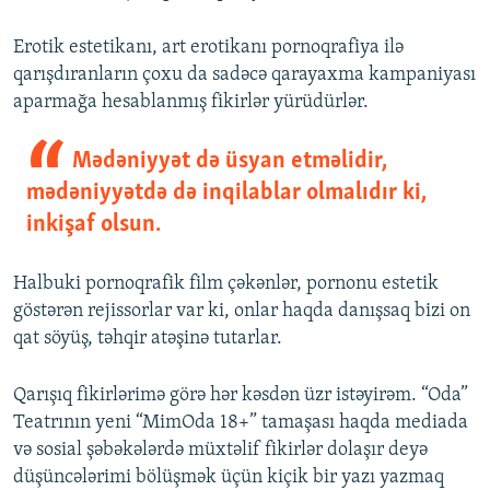
Erotik estetikanı, art erotikanı pornoqrafiya ilə
qarışdıranların çoxu da sadəcə qarayaxma kampaniyası
aparmağa hesablanmış fikirlər yürüdürlər.
Mədəniyyət də üsyan etməlidir,
mədəniyyətdə də inqilablar olmalıdır ki,
inkişaf olsun.
Halbuki pornoqrafik film çəkənlər, pornonu estetik
göstərən rejissorlar var ki, onlar haqda danışsaq bizi on
qat söyüş, təhqir atəşinə tutarlar.
Qarışıq fikirlərimə görə hər kəsdən üzr istəyirəm. “Oda”
Teatrının yeni “MimOda 18+” tamaşası haqda mediada
və sosial şəbəkələrdə müxtəlif fikirlər dolaşır deyə
düşüncələrimi bölüşmək üçün kiçik bir yazı yazmaq