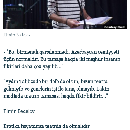
İNFOQRAFIKA
AZƏRBAYCAN ƏDƏBIYYATI KITABXANASI
MISSIYAMIZ
BIZI IZLƏ
KARIKATURA
İSLAM VƏ DEMOKRATIYA
PEŞƏ ETIKASI VƏ JURNALISTIKA STANDARTLARIMIZ
İZ - MƏDƏNIYYƏT PROQRAMI
MATERIALLARIMIZDAN ISTIFADƏ
Elmin Bədəlov
AZADLIQRADIOSU MOBIL TELEFONUNUZDA
RFE/RL-in bütün saytları
BIZIMLƏ ƏLAQƏ
-
"Bu, birmənalı qarşılanmadı. Azərbaycan cəmiyyəti
XƏBƏR BÜLLETENLƏRIMIZ
üçün normaldır. Bu tamaşa haqda iki məşhur insanın
fikirləri daha çox yayılıb..."
"Aydın Talıbzadə bir dəfə də olsun, bizim teatra
gəlməyib və gənclərin işi ilə tanış olmayıb. Lakin
mediada teatrın tamaşası haqda fikir bildirir..."
Elmin Bədəlov
Erotika həyatdırsa teatrda da olmalıdır