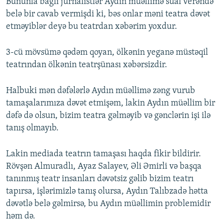
Bununla bağlı jurnalistlər Aydın müəllimə sual verəndə
belə bir cavab vermişdi ki, bəs onlar məni teatra dəvət
etməyiblər deyə bu teatrdan xəbərim yoxdur.
3-cü mövsümə qədəm qoyan, ölkənin yeganə müstəqil
teatrından ölkənin teatrşünası xəbərsizdir.
Halbuki mən dəfələrlə Aydın müəllimə zəng vurub
tamaşalarımıza dəvət etmişəm, lakin Aydın müəllim bir
dəfə də olsun, bizim teatra gəlməyib və gənclərin işi ilə
tanış olmayıb.
Lakin mediada teatrın tamaşası haqda fikir bildirir.
Rövşən Almuradlı, Ayaz Salayev, Əli Əmirli və başqa
tanınmış teatr insanları dəvətsiz gəlib bizim teatrı
tapırsa, işlərimizlə tanış olursa, Aydın Talıbzadə hətta
dəvətlə belə gəlmirsə, bu Aydın müəllimin problemidir
həm də.