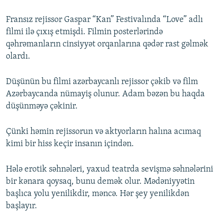
Fransız rejissor Gaspar “Kan” Festivalında “Love” adlı
filmi ilə çıxış etmişdi. Filmin posterlərində
qəhrəmanların cinsiyyət orqanlarına qədər rast gəlmək
olardı.
Düşünün bu filmi azərbaycanlı rejissor çəkib və film
Azərbaycanda nümayiş olunur. Adam bəzən bu haqda
düşünməyə çəkinir.
Çünki həmin rejissorun və aktyorların halına acımaq
kimi bir hiss keçir insanın içindən.
Hələ erotik səhnələri, yaxud teatrda sevişmə səhnələrini
bir kənara qoysaq, bunu demək olur. Mədəniyyətin
başlıca yolu yenilikdir, məncə. Hər şey yenilikdən
başlayır.