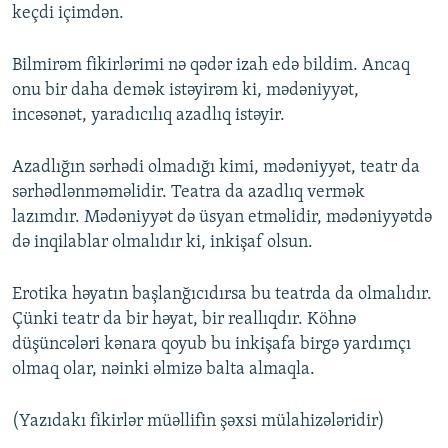
keçdi içimdən.
Bilmirəm fikirlərimi nə qədər izah edə bildim. Ancaq
onu bir daha demək istəyirəm ki, mədəniyyət,
incəsənət, yaradıcılıq azadlıq istəyir.
Azadlığın sərhədi olmadığı kimi, mədəniyyət, teatr da
sərhədlənməməlidir. Teatra da azadlıq vermək
lazımdır. Mədəniyyət də üsyan etməlidir, mədəniyyətdə
də inqilablar olmalıdır ki, inkişaf olsun.
Erotika həyatın başlanğıcıdırsa bu teatrda da olmalıdır.
Çünki teatr da bir həyat, bir reallıqdır. Köhnə
düşüncələri kənara qoyub bu inkişafa birgə yardımçı
olmaq olar, nəinki əlmizə balta almaqla.
(Yazıdakı fikirlər müəllifin şəxsi mülahizələridir)