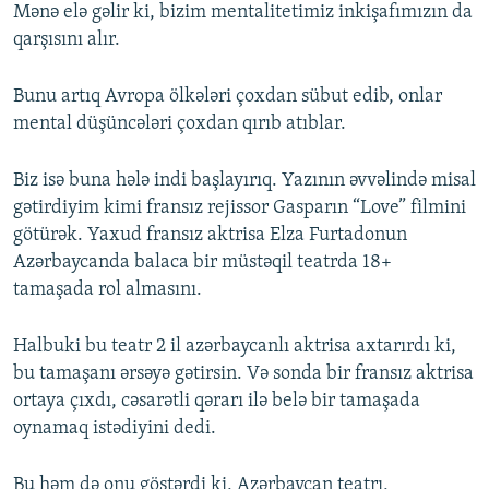
Mənə elə gəlir ki, bizim mentalitetimiz inkişafımızın da
qarşısını alır.
Bunu artıq Avropa ölkələri çoxdan sübut edib, onlar
mental düşüncələri çoxdan qırıb atıblar.
Biz isə buna hələ indi başlayırıq. Yazının əvvəlində misal
gətirdiyim kimi fransız rejissor Gasparın “Love” filmini
götürək. Yaxud fransız aktrisa Elza Furtadonun
Azərbaycanda balaca bir müstəqil teatrda 18+
tamaşada rol almasını.
Halbuki bu teatr 2 il azərbaycanlı aktrisa axtarırdı ki,
bu tamaşanı ərsəyə gətirsin. Və sonda bir fransız aktrisa
ortaya çıxdı, cəsarətli qərarı ilə belə bir tamaşada
oynamaq istədiyini dedi.
Bu həm də onu göstərdi ki, Azərbaycan teatrı,