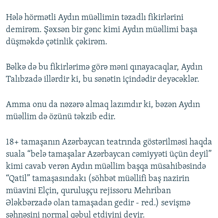
Hələ hörmətli Aydın müəllimin təzadlı fikirlərini
demirəm. Şəxsən bir gənc kimi Aydın müəllimi başa
düşməkdə çətinlik çəkirəm.
Bəlkə də bu fikirlərimə görə məni qınayacaqlar, Aydın
Talıbzadə illərdir ki, bu sənətin içindədir deyəcəklər.
Amma onu da nəzərə almaq lazımdır ki, bəzən Aydın
müəllim də özünü təkzib edir.
18+ tamaşanın Azərbaycan teatrında göstərilməsi haqda
suala “belə tamaşalar Azərbaycan cəmiyyəti üçün deyil”
kimi cavab verən Aydın müəllim başqa müsahibəsində
“Qatil” tamaşasındakı (söhbət müəllifi baş nazirin
müavini Elçin, quruluşçu rejissoru Mehriban
Ələkbərzadə olan tamaşadan gedir - red.) sevişmə
səhnəsini normal qəbul etdiyini deyir.