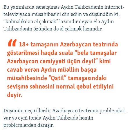
Bu yaxınlarda sənətşünas Aydın Talıbzadənin internet-
televiziyada müsahibəsini dinlədim və düşündüm ki,
“köhnəlikdən əl çəkmək" lazımdır deyən elə Aydın
Talıbzadənin özündən də əl çəkmək lazımdır.
18+ tamaşanın Azərbaycan teatrında
göstərilməsi haqda suala “belə tamaşalar
Azərbaycan cəmiyyəti üçün deyil” kimi
cavab verən Aydın müəllim başqa
müsahibəsində “Qatil” tamaşasındakı
sevişmə səhnəsini normal qəbul etdiyini
deyir.
Düşünün neçə illərdir Azərbaycan teatrının problemləri
var və eyni tonda Aydın Talıbzadə həmin
problemlərdən danışır.