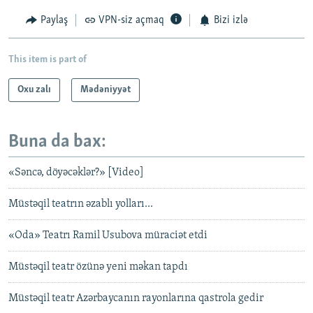
Paylaş
VPN-siz açmaq
Bizi izlə
This item is part of
Oxu zalı
Mədəniyyət
Buna da bax:
«Səncə, döyəcəklər?» [Video]
Müstəqil teatrın əzablı yolları...
«Oda» Teatrı Ramil Usubova müraciət etdi
Müstəqil teatr özünə yeni məkan tapdı
Müstəqil teatr Azərbaycanın rayonlarına qastrola gedir