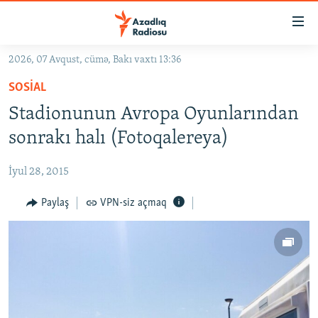
Keçid
linkləri
Əsas
2026, 07 Avqust, cümə, Bakı vaxtı 13:36
məzmuna
GÜNDƏM
SOSIAL
qayıt
#İZAHLA
Əsas
Stadionunun Avropa Oyunlarından
KORRUPSIOMETR
naviqasiyaya
sonrakı halı (Fotoqalereya)
qayıt
#ƏSLINDƏ
Axtarışa
İyul 28, 2015
FƏRQƏ BAX
keç
QANUNI DOĞRU
Paylaş
VPN-siz açmaq
ARAŞDIRMA
MULTIMEDIA
RADIO ARXIV
VIDEO
HAQQIMIZDA
FOTOQALEREYA
OXU ZALI