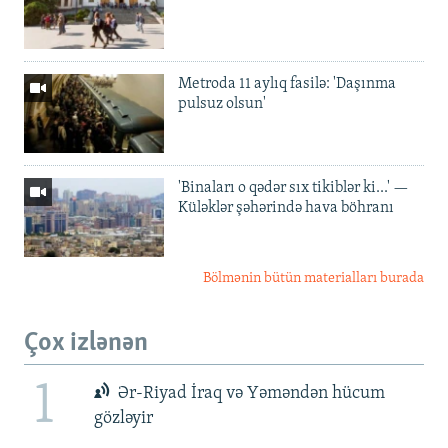
Metroda 11 aylıq fasilə: 'Daşınma
pulsuz olsun'
'Binaları o qədər sıx tikiblər ki...' —
Küləklər şəhərində hava böhranı
Bölmənin bütün materialları burada
Çox izlənən
1
Ər-Riyad İraq və Yəməndən hücum
gözləyir