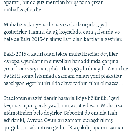
aparatı, bir də yüz metrdən bir qarşına çıxan
mühafizəçilərdir.
Mühafizəçilər yenə də nəzakətlə danışırlar, yol
göstərirlər. Hamısı da ağ köynəkdə, qara şalvarda və
hələ də Bakı 2015-in simvolları olan kartlarla gəzirlər.
Baki-2015-i xatırladan təkcə mühafizəçilər deyillər.
Avropa Oyunlarının simvolları hər addımda qarşına
çıxır: bənövşəyi nar, plakatlar yığışdırılmayıb. Yəqin bir
də iki il sonra İslamiada zamanı onları yeni plakatlar
əvəzləyər. Əgər bu iki ildə əlavə tədbir-filan olmazsa...
Stadionun ərazisi dəmir hasarla ikiyə bölünüb. İçəri
keçmək üçün gərək yazılı müraciət edəsən. Mühafizə
xidmətindən belə deyirlər. Səbəbini də onunla izah
edirlər ki, Avropa Oyunları zamanı quraşdırılmış
qurğuların söküntüsü gedir: “Siz çəkiliş aparan zaman