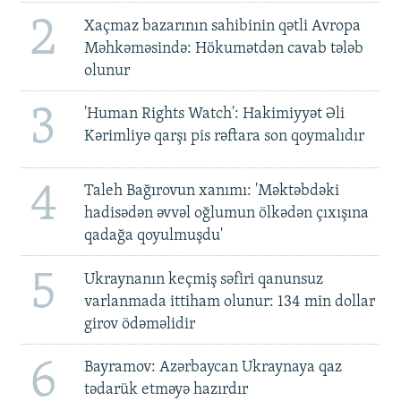
2
Xaçmaz bazarının sahibinin qətli Avropa
Məhkəməsində: Hökumətdən cavab tələb
olunur
3
'Human Rights Watch': Hakimiyyət Əli
Kərimliyə qarşı pis rəftara son qoymalıdır
4
Taleh Bağırovun xanımı: 'Məktəbdəki
hadisədən əvvəl oğlumun ölkədən çıxışına
qadağa qoyulmuşdu'
5
Ukraynanın keçmiş səfiri qanunsuz
varlanmada ittiham olunur: 134 min dollar
girov ödəməlidir
6
Bayramov: Azərbaycan Ukraynaya qaz
tədarük etməyə hazırdır