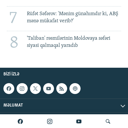
7
Rüfət Səfərov: 'Mənim günahımdır ki, ABŞ
mənə mükafat verib?'
8
'Taliban' rəsmilərinin Moldovaya səfəri
siyasi qalmaqal yaradıb
BIZI IZLƏ
MƏLUMAT
AzadlıqRadiosu © 2026 Inc. | Bütün hüquqlar qorunur