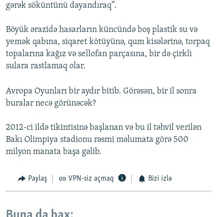
gərək söküntünü dayandıraq”.
Böyük ərazidə hasarların küncündə boş plastik su və
yemək qabına, siqaret kötüyünə, qum kisələrinə, torpaq
topalarına kağız və sellofan parçasına, bir də çirkli
sulara rastlamaq olar.
Avropa Oyunları bir aydır bitib. Görəsən, bir il sonra
buralar necə görünəcək?
2012-ci ildə tikintisinə başlanan və bu il təhvil verilən
Bakı Olimpiya stadionu rəsmi məlumata görə 500
milyon manata başa gəlib.
Paylaş
VPN-siz açmaq
Bizi izlə
Buna da bax: