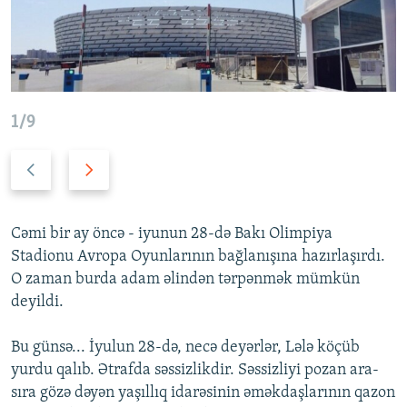
İNFOQRAFIKA
AZƏRBAYCAN ƏDƏBIYYATI KITABXANASI
MISSIYAMIZ
BIZI IZLƏ
KARIKATURA
İSLAM VƏ DEMOKRATIYA
PEŞƏ ETIKASI VƏ JURNALISTIKA STANDARTLARIMIZ
İZ - MƏDƏNIYYƏT PROQRAMI
MATERIALLARIMIZDAN ISTIFADƏ
AZADLIQRADIOSU MOBIL TELEFONUNUZDA
RFE/RL-in bütün saytları
1/9
BIZIMLƏ ƏLAQƏ
Öncəki
Növbəti
XƏBƏR BÜLLETENLƏRIMIZ
slayd
slayd
Cəmi bir ay öncə - iyunun 28-də Bakı Olimpiya
Stadionu Avropa Oyunlarının bağlanışına hazırlaşırdı.
O zaman burda adam əlindən tərpənmək mümkün
deyildi.
Bu günsə... İyulun 28-də, necə deyərlər, Lələ köçüb
yurdu qalıb. Ətrafda səssizlikdir. Səssizliyi pozan ara-
sıra gözə dəyən yaşıllıq idarəsinin əməkdaşlarının qazon