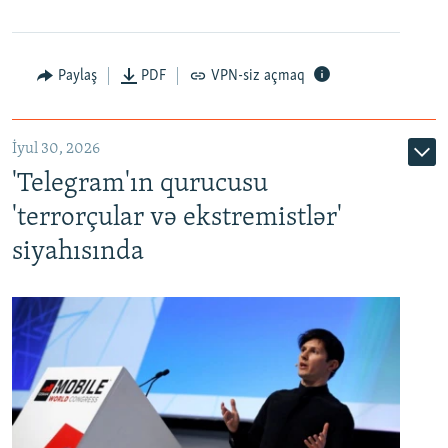
Paylaş
PDF
VPN-siz açmaq
İyul 30, 2026
'Telegram'ın qurucusu
'terrorçular və ekstremistlər'
siyahısında