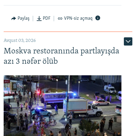
Paylaş
PDF
VPN-siz açmaq
Avqust 03, 2026
Moskva restoranında partlayışda
azı 3 nəfər ölüb