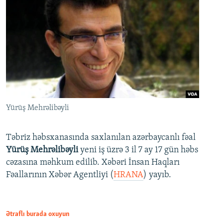
Yürüş Mehrəlibəyli
Təbriz həbsxanasında saxlanılan azərbaycanlı fəal
Yürüş Mehrəlibəyli
yeni iş üzrə 3 il 7 ay 17 gün həbs
cəzasına məhkum edilib. Xəbəri İnsan Haqları
Fəallarının Xəbər Agentliyi (
HRANA
) yayıb.
Ətraflı burada oxuyun