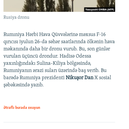
Rusiya dronu
Rumıniya Hərbi Hava Qüvvələrinə məxsus F-16
qırıcısı iyulun 26-da səhər saatlarında ölkənin hava
məkanında daha bir dronu vurub. Bu, son günlər
vurulan üçüncü drondur. Hadisə Odessa
yaxınlığındakı Sulina-Kiliya bölgəsində,
Rumıniyanın ərazi suları üzərində baş verib. Bu
barədə Rumıniya prezidenti
Nikuşor Dan
X sosial
şəbəkəsində yazıb.
Ətraflı burada oxuyun