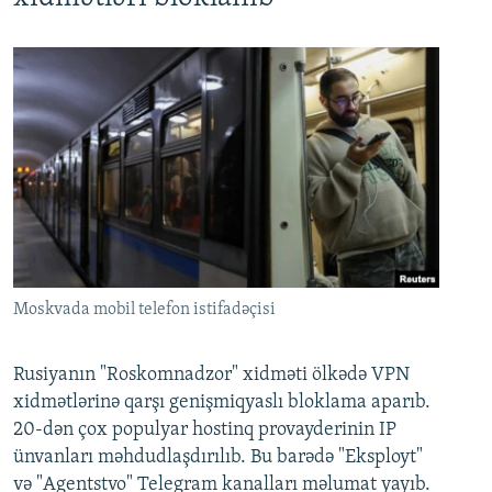
Moskvada mobil telefon istifadəçisi
Rusiyanın "Roskomnadzor" xidməti ölkədə VPN
xidmətlərinə qarşı genişmiqyaslı bloklama aparıb.
20-dən çox populyar hostinq provayderinin IP
ünvanları məhdudlaşdırılıb. Bu barədə "Eksployt"
və "Agentstvo" Telegram kanalları məlumat yayıb.