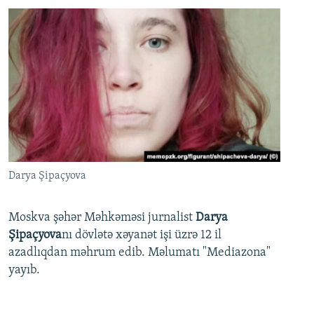
Darya Şipaçyova
Moskva şəhər Məhkəməsi jurnalist
Darya
Şipaçyova
nı dövlətə xəyanət işi üzrə 12 il
azadlıqdan məhrum edib. Məlumatı "Mediazona"
yayıb.