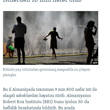
istilərdən 10 min nəfər ölüb
Kölndə yay istisindən qorunmaq məqsədilə su çiləyən
şlanqlar
Bu il Almaniyada təxminən 9 min 800 nəfər isti ilə
əlaqəli səbəblərdən həyatını itirib. Almaniyanın
Robert Kox İnstitutu (RKI) bunu iyulun 30-da
həftəlik hesabatında bildirib. Bu arada