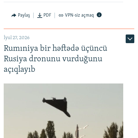
Paylaş
PDF
VPN-siz açmaq
İyul 27, 2026
Rumıniya bir həftədə üçüncü
Rusiya dronunu vurduğunu
açıqlayıb