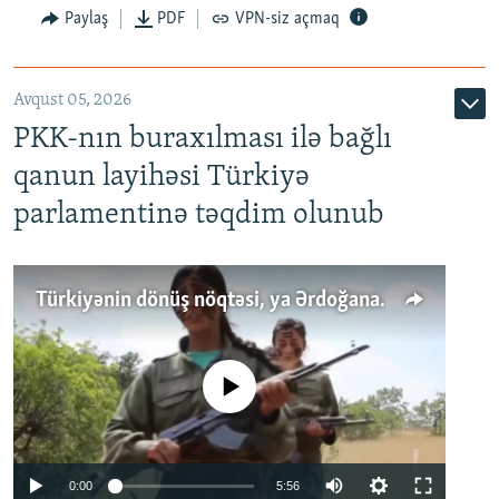
Paylaş
PDF
VPN-siz açmaq
Avqust 05, 2026
PKK-nın buraxılması ilə bağlı
qanun layihəsi Türkiyə
parlamentinə təqdim olunub
Türkiyənin dönüş nöqtəsi, ya Ərdoğana üçüncü şans: PKK ilə qəfil barışıq nə deməkdir?
No media source currently available
Auto
0:00
5:56