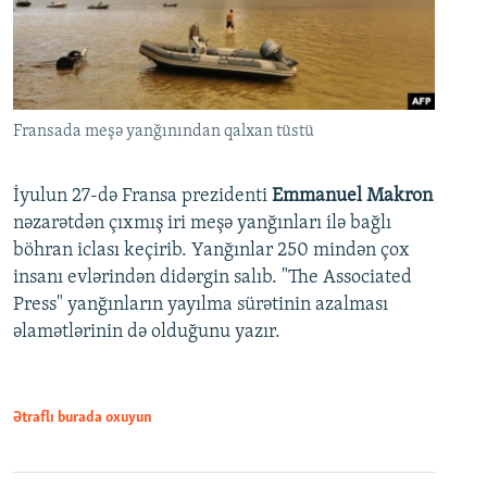
Fransada meşə yanğınından qalxan tüstü
İyulun 27-də Fransa prezidenti
Emmanuel Makron
nəzarətdən çıxmış iri meşə yanğınları ilə bağlı
böhran iclası keçirib. Yanğınlar 250 mindən çox
insanı evlərindən didərgin salıb. "The Associated
Press" yanğınların yayılma sürətinin azalması
əlamətlərinin də olduğunu yazır.
Ətraflı burada oxuyun