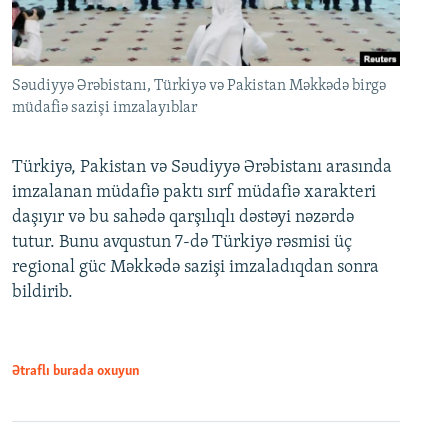
Səudiyyə Ərəbistanı, Türkiyə və Pakistan Məkkədə birgə
müdafiə sazişi imzalayıblar
Türkiyə, Pakistan və Səudiyyə Ərəbistanı arasında
imzalanan müdafiə paktı sırf müdafiə xarakteri
daşıyır və bu sahədə qarşılıqlı dəstəyi nəzərdə
tutur. Bunu avqustun 7-də Türkiyə rəsmisi üç
regional güc Məkkədə sazişi imzaladıqdan sonra
bildirib.
Ətraflı burada oxuyun