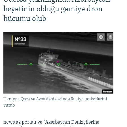
heyətinin olduğu gəmiyə dron
hücumu olub
Ukrayna Qara və Azov dənizlərində Rusiya tankerlərini
vurub
news.az portalı və "Azərbaycan Dənizçilərinə