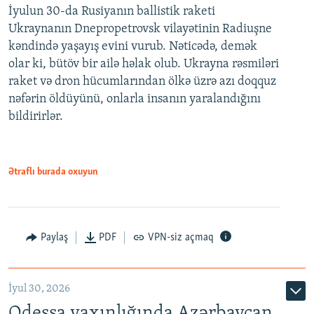
İyulun 30-da Rusiyanın ballistik raketi
Ukraynanın Dnepropetrovsk vilayətinin Radiuşne
kəndində yaşayış evini vurub. Nəticədə, demək
olar ki, bütöv bir ailə həlak olub. Ukrayna rəsmiləri
raket və dron hücumlarından ölkə üzrə azı doqquz
nəfərin öldüyünü, onlarla insanın yaralandığını
bildirirlər.
Ətraflı burada oxuyun
Paylaş
PDF
VPN-siz açmaq
İyul 30, 2026
Odessa yaxınlığında Azərbaycan