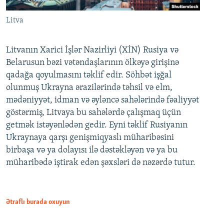
Litva
Litvanın Xarici İşlər Nazirliyi (XİN) Rusiya və
Belarusun bəzi vətəndaşlarının ölkəyə girişinə
qadağa qoyulmasını təklif edir. Söhbət işğal
olunmuş Ukrayna ərazilərində təhsil və elm,
mədəniyyət, idman və əyləncə sahələrində fəaliyyət
göstərmiş, Litvaya bu sahələrdə çalışmaq üçün
getmək istəyənlədən gedir. Eyni təklif Rusiyanın
Ukraynaya qarşı genişmiqyaslı müharibəsini
birbaşa və ya dolayısı ilə dəstəkləyən və ya bu
müharibədə iştirak edən şəxsləri də nəzərdə tutur.
Ətraflı burada oxuyun