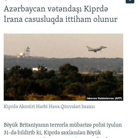
Azərbaycan vətəndaşı Kiprdə
İrana casusluqda ittiham olunur
Kiprdə Akrotiri Hərbi Hava Qüvvələri bazası
Böyük Britaniyanın terrorla mübarizə polisi iyulun
31-də bildirib ki, Kiprdə saxlanılan Böyük