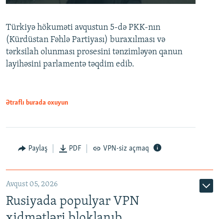
240p
Türkiyə hökuməti avqustun 5-də PKK-nın
360p
(Kürdüstan Fəhlə Partiyası) buraxılması və
480p
Auto
240p
360p
480p
tərksilah olunması prosesini tənzimləyən qanun
720p
layihəsini parlamentə təqdim edib.
720p
1080p
1080p
Ətraflı burada oxuyun
Paylaş
PDF
VPN-siz açmaq
Avqust 05, 2026
Rusiyada populyar VPN
xidmətləri bloklanıb