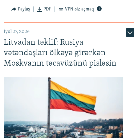
Paylaş
PDF
VPN-siz açmaq
İyul 27, 2026
Litvadan təklif: Rusiya
vətəndaşları ölkəyə girərkən
Moskvanın təcavüzünü pisləsin