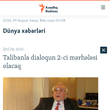
Keçid
linkləri
Əsas
2026, 09 Avqust, bazar, Bakı vaxtı 00:08
məzmuna
GÜNDƏM
Dünya xəbərləri
qayıt
#İZAHLA
Əsas
KORRUPSIOMETR
naviqasiyaya
İyul 24, 2015
qayıt
#ƏSLINDƏ
Axtarışa
Talibanla dialoqun 2-ci mərhələsi
FƏRQƏ BAX
keç
olacaq
QANUNI DOĞRU
ARAŞDIRMA
MULTIMEDIA
RADIO ARXIV
VIDEO
HAQQIMIZDA
FOTOQALEREYA
OXU ZALI