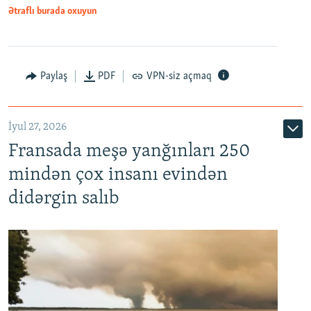
Ətraflı burada oxuyun
Paylaş
PDF
VPN-siz açmaq
İyul 27, 2026
Fransada meşə yanğınları 250
mindən çox insanı evindən
didərgin salıb