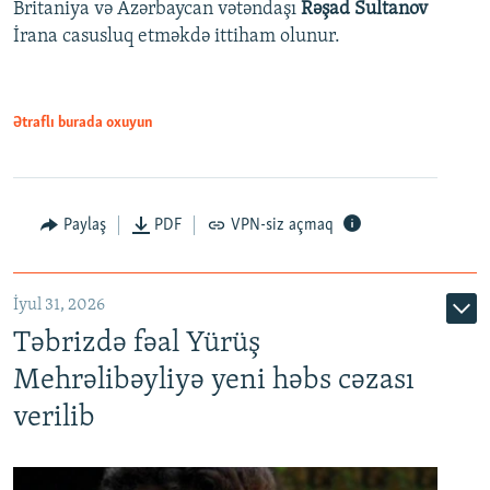
Britaniya və Azərbaycan vətəndaşı
Rəşad Sultanov
İrana casusluq etməkdə ittiham olunur.
Ətraflı burada oxuyun
Paylaş
PDF
VPN-siz açmaq
İyul 31, 2026
Təbrizdə fəal Yürüş
Mehrəlibəyliyə yeni həbs cəzası
verilib