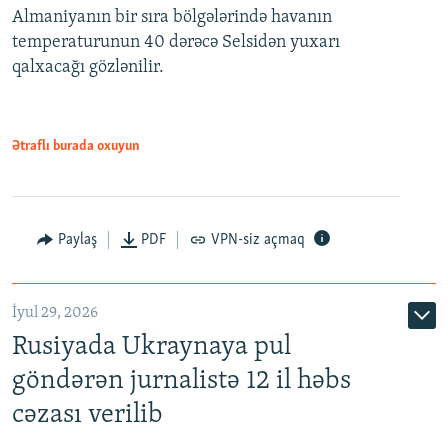
Almaniyanın bir sıra bölgələrində havanın
temperaturunun 40 dərəcə Selsidən yuxarı
qalxacağı gözlənilir.
Ətraflı burada oxuyun
Paylaş
PDF
VPN-siz açmaq
İyul 29, 2026
Rusiyada Ukraynaya pul
göndərən jurnalistə 12 il həbs
cəzası verilib