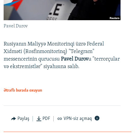
Pavel Durov
Rusiyanın Maliyyə Monitorinqi üzrə Federal
Xidməti (Rosfinmonitorinq) "Telegram"
messencerinin qurucusu
Pavel Durov
u "terrorçular
və ekstremistlər" siyahısına salıb.
Ətraflı burada oxuyun
Paylaş
PDF
VPN-siz açmaq