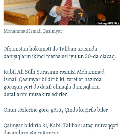
İNFOQRAFIKA
AZƏRBAYCAN ƏDƏBIYYATI KITABXANASI
MISSIYAMIZ
BIZI IZLƏ
KARIKATURA
İSLAM VƏ DEMOKRATIYA
PEŞƏ ETIKASI VƏ JURNALISTIKA STANDARTLARIMIZ
İZ - MƏDƏNIYYƏT PROQRAMI
MATERIALLARIMIZDAN ISTIFADƏ
Mohammad Ismail Qasimyar
AZADLIQRADIOSU MOBIL TELEFONUNUZDA
RFE/RL-in bütün saytları
BIZIMLƏ ƏLAQƏ
Əfqanıstan hökuməti ilə Taliban arasında
danışıqların ikinci mərhələsi iyulun 30-da olacaq.
XƏBƏR BÜLLETENLƏRIMIZ
Kabil Ali Sülh Şurasının rəsmisi Mohammad
İsmail Qasimyar bildirib ki, tərəflər hazırda
görüşün yeri də daxil olmaqla danışıqların
detallarını müzakirə edirlər.
Onun sözlərinə görə, görüş Çində keçirilə bilər.
Qaimyar bildirib ki, Kabil Talibanı atəşi müvəqqəti
dayandırmağa çağıracaq.