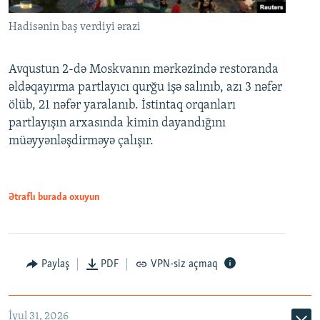
Hadisənin baş verdiyi ərazi
Avqustun 2-də Moskvanın mərkəzində restoranda
əldəqayırma partlayıcı qurğu işə salınıb, azı 3 nəfər
ölüb, 21 nəfər yaralanıb. İstintaq orqanları
partlayışın arxasında kimin dayandığını
müəyyənləşdirməyə çalışır.
Ətraflı burada oxuyun
Paylaş
PDF
VPN-siz açmaq
İyul 31, 2026