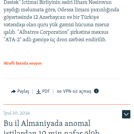
Dəstək" İctimai Birliyinin sədri İlham Nəsirovun
yaydığı məlumata görə, Odessa limanı yaxınlığında
göyərtəsində 12 Azərbaycan və bir Türkiyə
vətəndaşı olan quru yük gəmisi hücuma məruz
qalıb. "Albatros Corporation" şirkətinə məxsus
"ATA-2" adlı gəmiyə üç dron zərbəsi endirilib.
Ətraflı burada oxuyun
Paylaş
PDF
VPN-siz açmaq
İyul 30, 2026
Bu il Almaniyada anomal