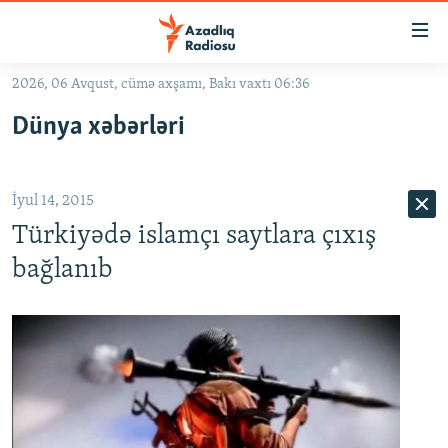
Keçid
linkləri
Əsas
2026, 06 Avqust, cümə axşamı, Bakı vaxtı 06:36
məzmuna
GÜNDƏM
Dünya xəbərləri
qayıt
#İZAHLA
Əsas
KORRUPSIOMETR
naviqasiyaya
İyul 14, 2015
qayıt
#ƏSLINDƏ
Axtarışa
Türkiyədə islamçı saytlara çıxış
FƏRQƏ BAX
keç
bağlanıb
QANUNI DOĞRU
ARAŞDIRMA
MULTIMEDIA
RADIO ARXIV
VIDEO
HAQQIMIZDA
FOTOQALEREYA
OXU ZALI