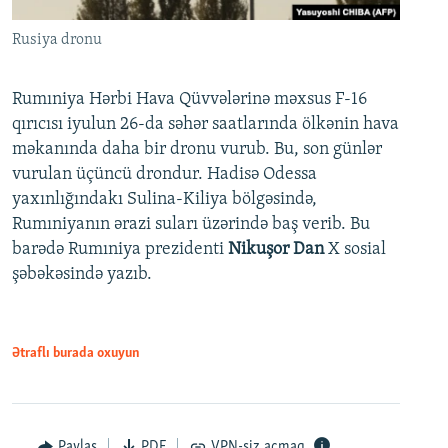
Rusiya dronu
Rumıniya Hərbi Hava Qüvvələrinə məxsus F-16
qırıcısı iyulun 26-da səhər saatlarında ölkənin hava
məkanında daha bir dronu vurub. Bu, son günlər
vurulan üçüncü drondur. Hadisə Odessa
yaxınlığındakı Sulina-Kiliya bölgəsində,
Rumıniyanın ərazi suları üzərində baş verib. Bu
barədə Rumıniya prezidenti
Nikuşor Dan
X sosial
şəbəkəsində yazıb.
Ətraflı burada oxuyun
Paylaş
PDF
VPN-siz açmaq