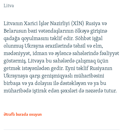
Litva
Litvanın Xarici İşlər Nazirliyi (XİN) Rusiya və
Belarusun bəzi vətəndaşlarının ölkəyə girişinə
qadağa qoyulmasını təklif edir. Söhbət işğal
olunmuş Ukrayna ərazilərində təhsil və elm,
mədəniyyət, idman və əyləncə sahələrində fəaliyyət
göstərmiş, Litvaya bu sahələrdə çalışmaq üçün
getmək istəyənlədən gedir. Eyni təklif Rusiyanın
Ukraynaya qarşı genişmiqyaslı müharibəsini
birbaşa və ya dolayısı ilə dəstəkləyən və ya bu
müharibədə iştirak edən şəxsləri də nəzərdə tutur.
Ətraflı burada oxuyun