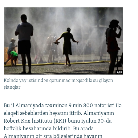
Kölndə yay istisindən qorunmaq məqsədilə su çiləyən
şlanqlar
Bu il Almaniyada təxminən 9 min 800 nəfər isti ilə
əlaqəli səbəblərdən həyatını itirib. Almaniyanın
Robert Kox İnstitutu (RKI) bunu iyulun 30-da
həftəlik hesabatında bildirib. Bu arada
Almaniyanın bir sıra bölgələrində havanın