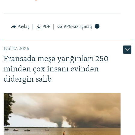
Paylaş
PDF
VPN-siz açmaq
İyul 27, 2026
Fransada meşə yanğınları 250
mindən çox insanı evindən
didərgin salıb