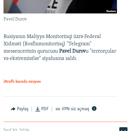
Pavel Durov
Rusiyanın Maliyyə Monitorinqi üzrə Federal
Xidməti (Rosfinmonitorinq) "Telegram"
messencerinin qurucusu
Pavel Durov
u "terrorçular
və ekstremistlər" siyahısına salıb.
Ətraflı burada oxuyun
Paylaş
PDF
VPN-siz açmaq
İyul 30, 2026