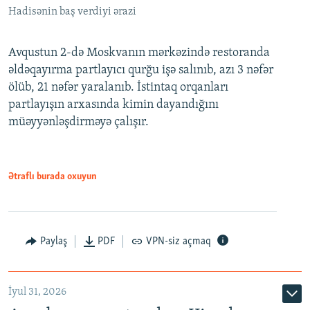
Hadisənin baş verdiyi ərazi
Avqustun 2-də Moskvanın mərkəzində restoranda
əldəqayırma partlayıcı qurğu işə salınıb, azı 3 nəfər
ölüb, 21 nəfər yaralanıb. İstintaq orqanları
partlayışın arxasında kimin dayandığını
müəyyənləşdirməyə çalışır.
Ətraflı burada oxuyun
Paylaş
PDF
VPN-siz açmaq
İyul 31, 2026