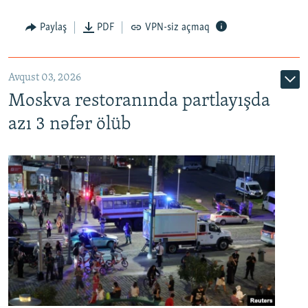
Paylaş
PDF
VPN-siz açmaq
Avqust 03, 2026
Moskva restoranında partlayışda
azı 3 nəfər ölüb