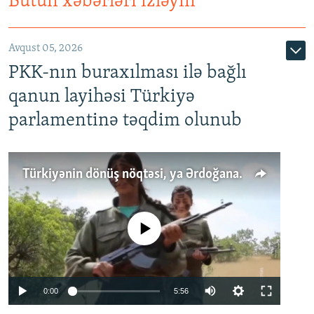
Bütün xəbərləri izləyin
Avqust 05, 2026
PKK-nın buraxılması ilə bağlı
qanun layihəsi Türkiyə
parlamentinə təqdim olunub
Türkiyənin dönüş nöqtəsi, ya Ərdoğana üçüncü şans: PKK ilə qəfil barışıq nə deməkdir?
No media source currently available
Auto
0:00
5:56
240p