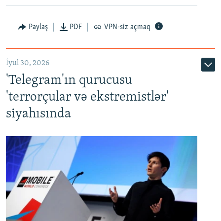
Paylaş
PDF
VPN-siz açmaq
İyul 30, 2026
'Telegram'ın qurucusu
'terrorçular və ekstremistlər'
siyahısında