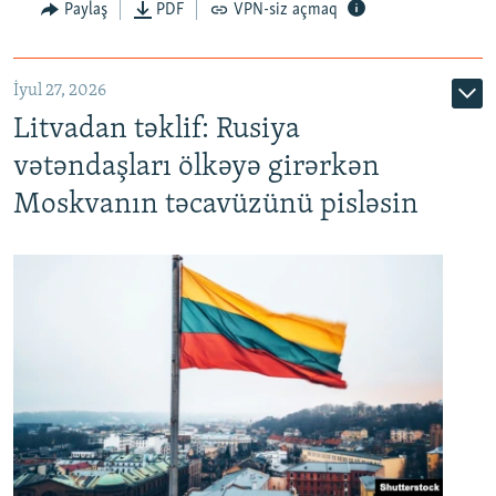
Paylaş
PDF
VPN-siz açmaq
İyul 27, 2026
Litvadan təklif: Rusiya
vətəndaşları ölkəyə girərkən
Moskvanın təcavüzünü pisləsin