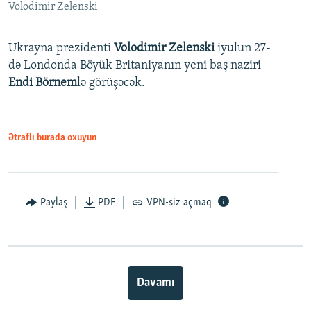
Volodimir Zelenski
Ukrayna prezidenti
Volodimir Zelenski
iyulun 27-
də Londonda Böyük Britaniyanın yeni baş naziri
Endi Börnem
lə görüşəcək.
Ətraflı burada oxuyun
Paylaş
PDF
VPN-siz açmaq
Davamı