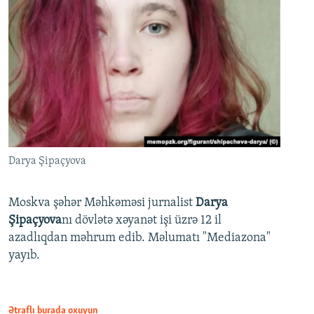
Darya Şipaçyova
Moskva şəhər Məhkəməsi jurnalist
Darya
Şipaçyova
nı dövlətə xəyanət işi üzrə 12 il
azadlıqdan məhrum edib. Məlumatı "Mediazona"
yayıb.
Ətraflı burada oxuyun