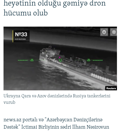
heyətinin olduğu gəmiyə dron
hücumu olub
Ukrayna Qara və Azov dənizlərində Rusiya tankerlərini
vurub
news.az portalı və "Azərbaycan Dənizçilərinə
Dəstək" İctimai Birliyinin sədri İlham Nəsirovun