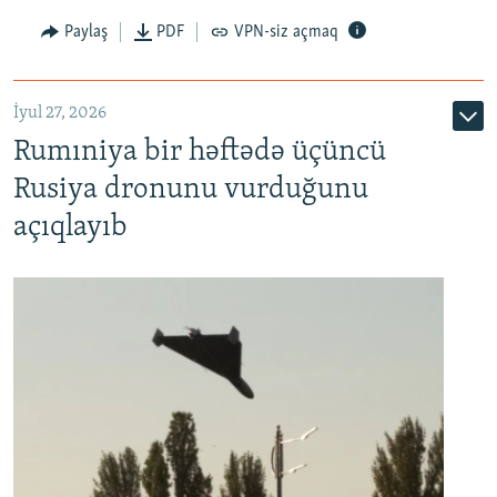
Paylaş
PDF
VPN-siz açmaq
İyul 27, 2026
Rumıniya bir həftədə üçüncü
Rusiya dronunu vurduğunu
açıqlayıb