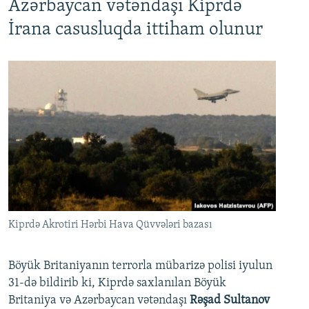
Azərbaycan vətəndaşı Kiprdə
İrana casusluqda ittiham olunur
Kiprdə Akrotiri Hərbi Hava Qüvvələri bazası
Böyük Britaniyanın terrorla mübarizə polisi iyulun
31-də bildirib ki, Kiprdə saxlanılan Böyük
Britaniya və Azərbaycan vətəndaşı
Rəşad Sultanov