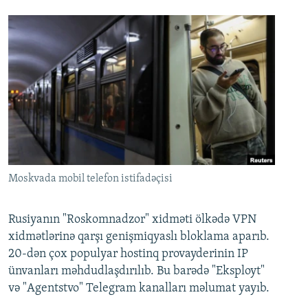
Moskvada mobil telefon istifadəçisi
Rusiyanın "Roskomnadzor" xidməti ölkədə VPN
xidmətlərinə qarşı genişmiqyaslı bloklama aparıb.
20-dən çox populyar hostinq provayderinin IP
ünvanları məhdudlaşdırılıb. Bu barədə "Eksployt"
və "Agentstvo" Telegram kanalları məlumat yayıb.