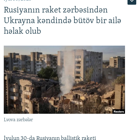
Rusiyanın raket zərbəsindən
Ukrayna kəndində bütöv bir ailə
həlak olub
Lvova zərbələr
İyulun 30-da Rusiyanın ballistik raketi