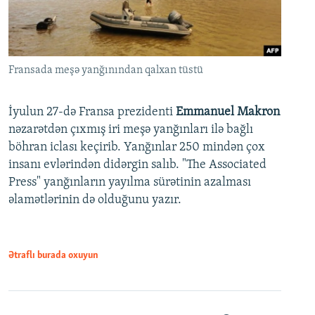
Fransada meşə yanğınından qalxan tüstü
İyulun 27-də Fransa prezidenti
Emmanuel Makron
nəzarətdən çıxmış iri meşə yanğınları ilə bağlı
böhran iclası keçirib. Yanğınlar 250 mindən çox
insanı evlərindən didərgin salıb. "The Associated
Press" yanğınların yayılma sürətinin azalması
əlamətlərinin də olduğunu yazır.
Ətraflı burada oxuyun