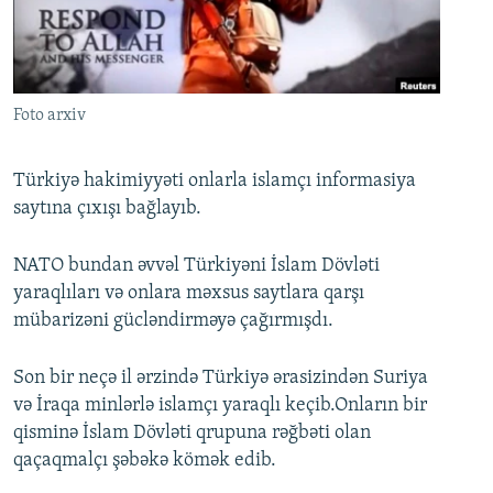
İNFOQRAFIKA
AZƏRBAYCAN ƏDƏBIYYATI KITABXANASI
MISSIYAMIZ
BIZI IZLƏ
KARIKATURA
İSLAM VƏ DEMOKRATIYA
PEŞƏ ETIKASI VƏ JURNALISTIKA STANDARTLARIMIZ
İZ - MƏDƏNIYYƏT PROQRAMI
MATERIALLARIMIZDAN ISTIFADƏ
Foto arxiv
AZADLIQRADIOSU MOBIL TELEFONUNUZDA
RFE/RL-in bütün saytları
BIZIMLƏ ƏLAQƏ
Türkiyə hakimiyyəti onlarla islamçı informasiya
saytına çıxışı bağlayıb.
XƏBƏR BÜLLETENLƏRIMIZ
NATO bundan əvvəl Türkiyəni İslam Dövləti
yaraqlıları və onlara məxsus saytlara qarşı
mübarizəni gücləndirməyə çağırmışdı.
Son bir neçə il ərzində Türkiyə ərasizindən Suriya
və İraqa minlərlə islamçı yaraqlı keçib.Onların bir
qisminə İslam Dövləti qrupuna rəğbəti olan
qaçaqmalçı şəbəkə kömək edib.