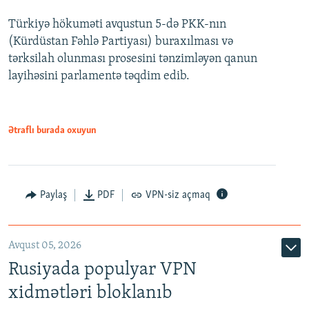
Türkiyə hökuməti avqustun 5-də PKK-nın
360p
(Kürdüstan Fəhlə Partiyası) buraxılması və
480p
Auto
240p
360p
480p
tərksilah olunması prosesini tənzimləyən qanun
720p
layihəsini parlamentə təqdim edib.
720p
1080p
1080p
Ətraflı burada oxuyun
Paylaş
PDF
VPN-siz açmaq
Avqust 05, 2026
Rusiyada populyar VPN
xidmətləri bloklanıb