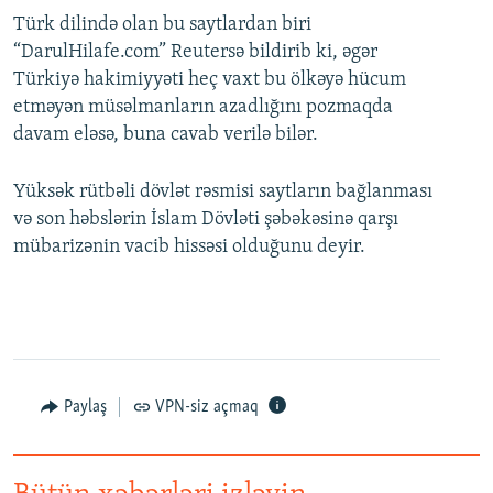
Türk dilində olan bu saytlardan biri
“DarulHilafe.com” Reutersə bildirib ki, əgər
Türkiyə hakimiyyəti heç vaxt bu ölkəyə hücum
etməyən müsəlmanların azadlığını pozmaqda
davam eləsə, buna cavab verilə bilər.
Yüksək rütbəli dövlət rəsmisi saytların bağlanması
və son həbslərin İslam Dövləti şəbəkəsinə qarşı
mübarizənin vacib hissəsi olduğunu deyir.
Paylaş
VPN-siz açmaq