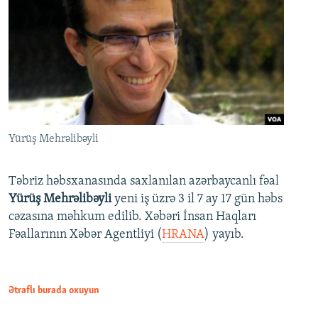
Yürüş Mehrəlibəyli
Təbriz həbsxanasında saxlanılan azərbaycanlı fəal
Yürüş Mehrəlibəyli
yeni iş üzrə 3 il 7 ay 17 gün həbs
cəzasına məhkum edilib. Xəbəri İnsan Haqları
Fəallarının Xəbər Agentliyi (
HRANA
) yayıb.
Ətraflı burada oxuyun