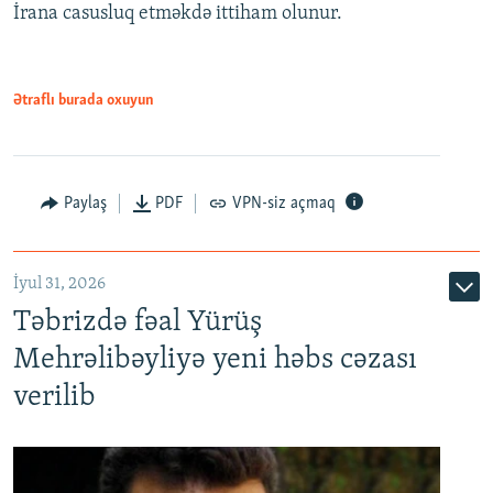
İrana casusluq etməkdə ittiham olunur.
Ətraflı burada oxuyun
Paylaş
PDF
VPN-siz açmaq
İyul 31, 2026
Təbrizdə fəal Yürüş
Mehrəlibəyliyə yeni həbs cəzası
verilib