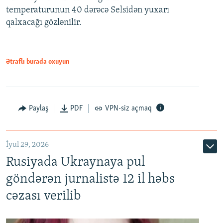
temperaturunun 40 dərəcə Selsidən yuxarı
qalxacağı gözlənilir.
Ətraflı burada oxuyun
Paylaş
PDF
VPN-siz açmaq
İyul 29, 2026
Rusiyada Ukraynaya pul
göndərən jurnalistə 12 il həbs
cəzası verilib