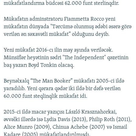
mükafatlandırma büdcəsi 62.000 funt sterlinqdir.
Mükafatın adminstratoru Fiammetta Rocco yeni
mükafatın dünyada "Tərcümə olunmuş ədəbi əsərə görə
verilən ən səxavətli mükafat” olduğunu deyib.
Yeni mükafat 2016-cı ilin may ayında veriləcək.
Münsiflər heyətinin sədri "The Independent" qəzetinin
baş yazarı Boyd Tonkin olacaq.
Beynəlxalq “The Man Booker” mükafatı 2005-ci ildə
yaradılıb. Yeni qərara qədər iki ildə bir dəfə verilən
60.000 funt steqlinqlik mükafat idi.
2015-ci ildə macar yazıçısı László Krasznahorkai,
əvvəlki illərdə isə Lydia Davis (2013), Philip Roth (2011),
Alice Munro (2009), Chinua Achebe (2007) və Ismail
Kadare (2005) mükafatlandırılmışdı.