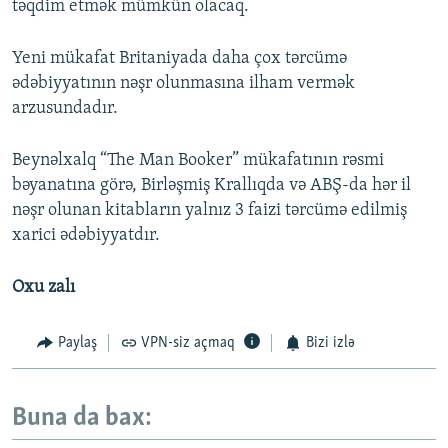
təqdim etmək mümkün olacaq.
Yeni mükafat Britaniyada daha çox tərcümə
ədəbiyyatının nəşr olunmasına ilham vermək
arzusundadır.
Beynəlxalq “The Man Booker” mükafatının rəsmi
bəyanatına görə, Birləşmiş Krallıqda və ABŞ-da hər il
nəşr olunan kitabların yalnız 3 faizi tərcümə edilmiş
xarici ədəbiyyatdır.
Oxu zalı
Paylaş
VPN-siz açmaq
Bizi izlə
Buna da bax: