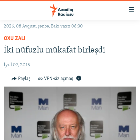
Keçid
linkləri
Əsas
2026, 08 Avqust, şənbə, Bakı vaxtı 08:30
məzmuna
GÜNDƏM
OXU ZALI
qayıt
#İZAHLA
Əsas
İki nüfuzlu mükafat birləşdi
KORRUPSIOMETR
naviqasiyaya
qayıt
İyul 07, 2015
#ƏSLINDƏ
Axtarışa
FƏRQƏ BAX
Paylaş
VPN-siz açmaq
keç
QANUNI DOĞRU
ARAŞDIRMA
MULTIMEDIA
RADIO ARXIV
VIDEO
HAQQIMIZDA
FOTOQALEREYA
OXU ZALI