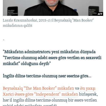
İNFOQRAFIKA
AZƏRBAYCAN ƏDƏBIYYATI KITABXANASI
MISSIYAMIZ
BIZI IZLƏ
KARIKATURA
İSLAM VƏ DEMOKRATIYA
PEŞƏ ETIKASI VƏ JURNALISTIKA STANDARTLARIMIZ
Laszlo Krasznahorkai, 2015-ci il Beynəlxalq "Man Booker"
İZ - MƏDƏNIYYƏT PROQRAMI
MATERIALLARIMIZDAN ISTIFADƏ
mükafatının qalibi
AZADLIQRADIOSU MOBIL TELEFONUNUZDA
RFE/RL-in bütün saytları
BIZIMLƏ ƏLAQƏ
-
XƏBƏR BÜLLETENLƏRIMIZ
"Mükafatın adminstratoru yeni mükafatın dünyada
"Tərcümə olunmuş ədəbi əsərə görə verilən ən səxavətli
mükafat” olduğunu deyib"
İngilis dilinə tərcümə olunmuş nəsr əsərinə görə...
Beynəlxalq “The Man Booker” mükafatı
və
Ən yaxşı
Xarici Əsərə görə “Independent" mükafatı
birləşərək,
hər il ingilis dilinə tərcümə olunmuş bir əsərə verilən