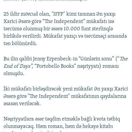
25 ildir mövcud olan, "IFFP" kimi tanınan Ən yaxşı
Xarici Əsərə görə “The Independent” mükafatı isə
tərcümə olunmuş bir əsərə 10.000 funt sterlinqlə
birlikdə verilirdi. Mükafat yazıçı və tərcüməçi arasında
tən bölünürdü.
Bu ilin qalibi Jenny Erpenbeck-in “Günlərin sonu” (“
The
End of Days”,
“Portobello Books” nəşriyyatı) romanı
olmuşdu.
İki mükafatı birləşdirəcək yeni mükafat Ən yaxşı Xarici
Əsərə görə "The Independent" mükafatının qaydalarına
əsasən veriləcək.
Nəşriyyatlara əsər təqdim etməklə bağlı kvota tətbiq
olunmayacaq. Həm roman, həm də hekayə kitabı