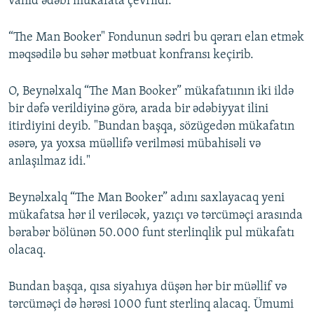
vahid ədəbi mükafata çevrildi.
“The Man Booker" Fondunun sədri bu qərarı elan etmək
məqsədilə bu səhər mətbuat konfransı keçirib.
O, Beynəlxalq “The Man Booker” mükafatıının iki ildə
bir dəfə verildiyinə görə, arada bir ədəbiyyat ilini
itirdiyini deyib. "Bundan başqa, sözügedən mükafatın
əsərə, ya yoxsa müəllifə verilməsi mübahisəli və
anlaşılmaz idi."
Beynəlxalq “The Man Booker” adını saxlayacaq yeni
mükafatsa hər il veriləcək, yazıçı və tərcüməçi arasında
bərabər bölünən 50.000 funt sterlinqlik pul mükafatı
olacaq.
Bundan başqa, qısa siyahıya düşən hər bir müəllif və
tərcüməçi də hərəsi 1000 funt sterlinq alacaq. Ümumi