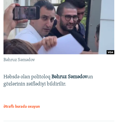
Bəhruz Səmədov
Həbsdə olan politoloq
Bəhruz Səmədov
un
gözlərinin zəiflədiyi bildirilir.
Ətraflı burada oxuyun