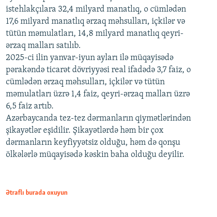
istehlakçılara 32,4 milyard manatlıq, o cümlədən
17,6 milyard manatlıq ərzaq məhsulları, içkilər və
tütün məmulatları, 14,8 milyard manatlıq qeyri-
ərzaq malları satılıb.
2025-ci ilin yanvar-iyun ayları ilə müqayisədə
pərakəndə ticarət dövriyyəsi real ifadədə 3,7 faiz, o
cümlədən ərzaq məhsulları, içkilər və tütün
məmulatları üzrə 1,4 faiz, qeyri-ərzaq malları üzrə
6,5 faiz artıb.
Azərbaycanda tez-tez dərmanların qiymətlərindən
şikayətlər eşidilir. Şikayətlərdə həm bir çox
dərmanların keyfiyyətsiz olduğu, həm də qonşu
ölkələrlə müqayisədə kəskin baha olduğu deyilir.
Ətraflı burada oxuyun