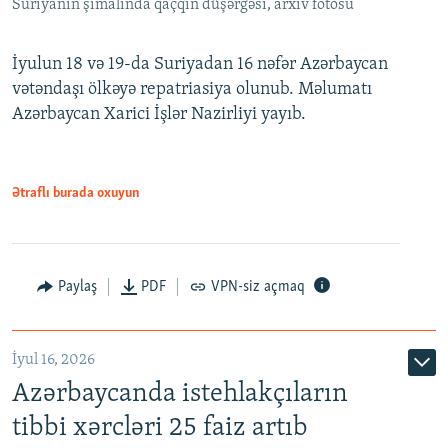
Suriyanın şimalında qaçqın düşərgəsi, arxiv fotosu
İyulun 18 və 19-da Suriyadan 16 nəfər Azərbaycan
vətəndaşı ölkəyə repatriasiya olunub. Məlumatı
Azərbaycan Xarici İşlər Nazirliyi yayıb.
Ətraflı burada oxuyun
Paylaş
PDF
VPN-siz açmaq
İyul 16, 2026
Azərbaycanda istehlakçıların
tibbi xərcləri 25 faiz artıb