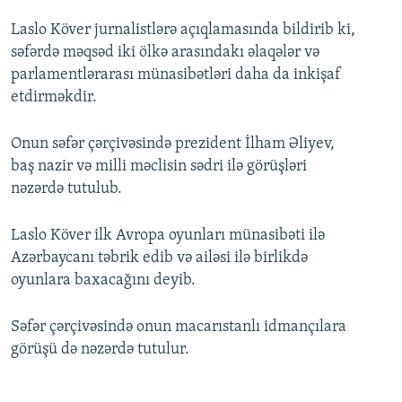
İNFOQRAFIKA
AZƏRBAYCAN ƏDƏBIYYATI KITABXANASI
MISSIYAMIZ
Laslo Köver jurnalistlərə açıqlamasında bildirib ki,
BIZI IZLƏ
KARIKATURA
İSLAM VƏ DEMOKRATIYA
PEŞƏ ETIKASI VƏ JURNALISTIKA STANDARTLARIMIZ
səfərdə məqsəd iki ölkə arasındakı əlaqələr və
parlamentlərarası münasibətləri daha da inkişaf
İZ - MƏDƏNIYYƏT PROQRAMI
MATERIALLARIMIZDAN ISTIFADƏ
etdirməkdir.
AZADLIQRADIOSU MOBIL TELEFONUNUZDA
RFE/RL-in bütün saytları
Onun səfər çərçivəsində prezident İlham Əliyev,
BIZIMLƏ ƏLAQƏ
baş nazir və milli məclisin sədri ilə görüşləri
XƏBƏR BÜLLETENLƏRIMIZ
nəzərdə tutulub.
Laslo Köver ilk Avropa oyunları münasibəti ilə
Azərbaycanı təbrik edib və ailəsi ilə birlikdə
oyunlara baxacağını deyib.
Səfər çərçivəsində onun macarıstanlı idmançılara
görüşü də nəzərdə tutulur.