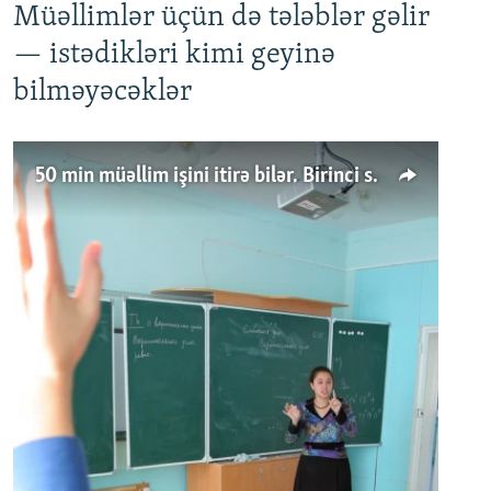
Müəllimlər üçün də tələblər gəlir
— istədikləri kimi geyinə
bilməyəcəklər
50 min müəllim işini itirə bilər. Birinci sinfə gedənlər azalır