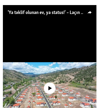
'Ya təklif olunan ev, ya status!' – Laçın köçkünü: 'Laçından başqa heç hara!'
No media source currently available