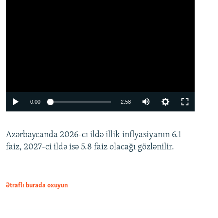
Auto
0:00
2:58
240p
Azərbaycanda 2026-cı ildə illik inflyasiyanın 6.1
360p
faiz, 2027-ci ildə isə 5.8 faiz olacağı gözlənilir.
480p
720p
1080p
Ətraflı burada oxuyun