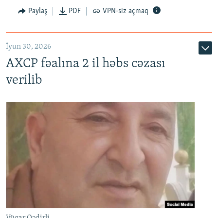
Paylaş
PDF
VPN-siz açmaq
İyun 30, 2026
AXCP fəalına 2 il həbs cəzası
verilib
Vüqar Qədirli