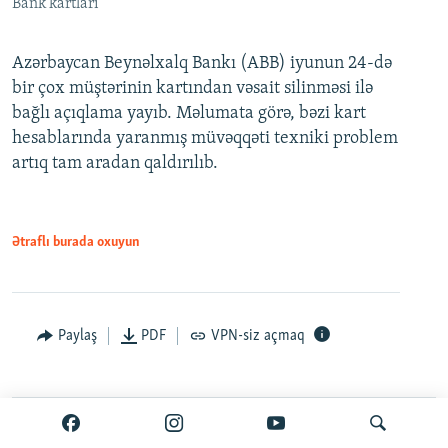
Bank kartları
Azərbaycan Beynəlxalq Bankı (ABB) iyunun 24-də
bir çox müştərinin kartından vəsait silinməsi ilə
bağlı açıqlama yayıb. Məlumata görə, bəzi kart
hesablarında yaranmış müvəqqəti texniki problem
artıq tam aradan qaldırılıb.
Ətraflı burada oxuyun
Paylaş
PDF
VPN-siz açmaq