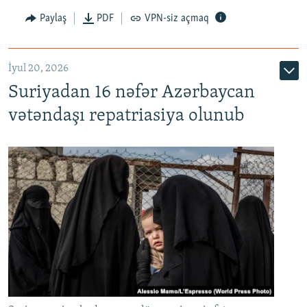
Paylaş
PDF
VPN-siz açmaq
İyul 20, 2026
Auto
240p
360p
480p
Suriyadan 16 nəfər Azərbaycan
720p
1080p
vətəndaşı repatriasiya olunub