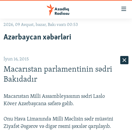
Keçid
linkləri
Əsas
2026, 09 Avqust, bazar, Bakı vaxtı 00:53
məzmuna
GÜNDƏM
Azərbaycan xəbərləri
qayıt
#İZAHLA
Əsas
KORRUPSIOMETR
naviqasiyaya
İyun 16, 2015
qayıt
#ƏSLINDƏ
Axtarışa
Macarıstan parlamentinin sədri
FƏRQƏ BAX
keç
Bakıdadır
QANUNI DOĞRU
ARAŞDIRMA
Macarıstan Milli Assambleyasının sədri Laslo
Köver Azərbaycana səfərə gəlib.
MULTIMEDIA
RADIO ARXIV
VIDEO
Onu Hava Limanında Milli Məclisin sədr müavini
Ziyafət Əsgərov və digər rəsmi şəxslər qarşılayıb.
HAQQIMIZDA
FOTOQALEREYA
OXU ZALI