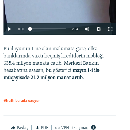
Auto
0:00
2:34
240p
Bu il iyunun 1-nə olan məlumata görə, ölkə
360p
banklarında vaxtı keçmiş kreditlərin məbləği
480p
635.4 milyon manata çatıb. Mərkəzi Bankın
720p
hesabatına əsasən, bu göstərici
mayın 1-i ilə
müqayisədə 21.2 milyon manat artıb.
1080p
Ətraflı burada oxuyun
Auto
240p
360p
480p
Paylaş
PDF
VPN-siz açmaq