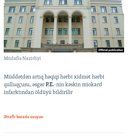
Müdafiə Nazirliyi
Müddətdən artıq həqiqi hərbi xidmət hərbi
qulluqçusu, əsgər
P.E.
-nin kəskin miokard
infarktından öldüyü bildirilir
Ətraflı burada oxuyun