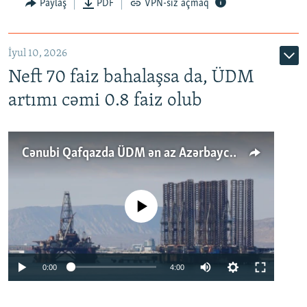
Paylaş
PDF
VPN-siz açmaq
İyul 10, 2026
Neft 70 faiz bahalaşsa da, ÜDM
artımı cəmi 0.8 faiz olub
Cənubi Qafqazda ÜDM ən az Azərbaycanda artır: Qonşuları niyə Bakını qabaqlaya bilir?
No media source currently available
Auto
0:00
4:00
240p