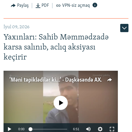
Paylaş
PDF
VPN-siz açmaq
İyul 09, 2026
Yaxınları: Sahib Məmmədzadə
karsa salınıb, aclıq aksiyası
keçirir
'Məni təpiklədilər ki...' - Daşkəsəndə AXCP fəalının yaxınları onun həbsinə etiraz edirlər
No media source currently available
Auto
0:00
6:51