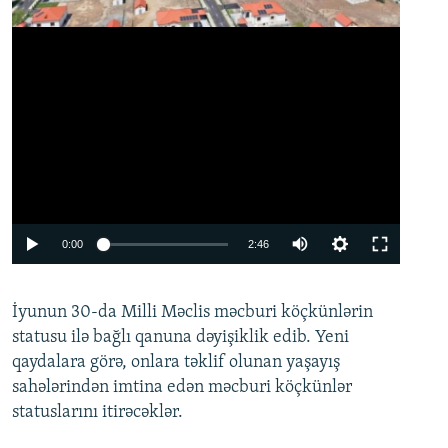
Auto
0:00
2:46
240p
İyunun 30-da Milli Məclis məcburi köçkünlərin
360p
statusu ilə bağlı qanuna dəyişiklik edib. Yeni
480p
qaydalara görə, onlara təklif olunan yaşayış
720p
sahələrindən imtina edən məcburi köçkünlər
statuslarını itirəcəklər.
1080p