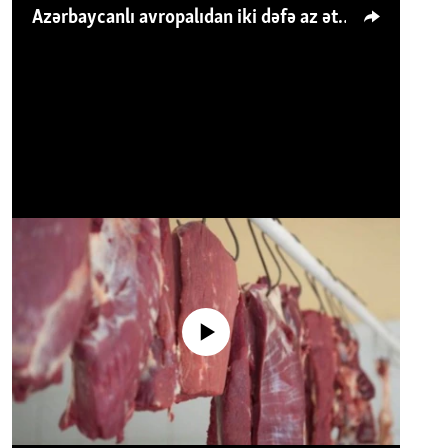
Azərbaycanlı avropalıdan iki dəfə az ət yeyir, amma... 'Qiymət artımı qaçılmazdır'
No media source currently available