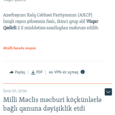
Azərbaycan Xalq Cəbhəsi Partiyasının (AXCP)
İmişli rayon şöbəsinin fəalı, ikinci qrup əlil
Vüqar
Qədirli
2 il müddətinə azadlıqdan məhrum edilib.
Ətraflı burada oxuyun
Paylaş
PDF
VPN-siz açmaq
İyun 30, 2026
Milli Məclis məcburi köçkünlərlə
bağlı qanuna dəyişiklik etdi