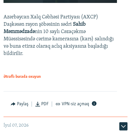
240p
Azərbaycan Xalq Cəbhəsi Partiyası (AXCP)
360p
Daşkəsən rayon şöbəsinin sədri
Sahib
480p
Auto
240p
360p
480p
Məmmədzadə
nin 10 saylı Cəzaçəkmə
720p
Müəssisəsində cərimə kamerasına (kars) salındığı
720p
1080p
və buna etiraz olaraq aclıq aksiyasına başladığı
1080p
bildirilir.
Ətraflı burada oxuyun
Paylaş
PDF
VPN-siz açmaq
İyul 07, 2026