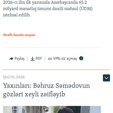
2026-cı ilin ilk yarısında Azərbaycanda 65.2
360p
milyard manatlıq ümumi daxili məhsul (ÜDM)
480p
Auto
240p
360p
480p
istehsal edilib.
720p
720p
1080p
1080p
Ətraflı burada oxuyun
Paylaş
PDF
VPN-siz açmaq
İyul 10, 2026
Yaxınları: Bəhruz Səmədovun
gözləri xeyli zəifləyib