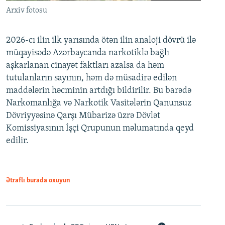
Arxiv fotosu
2026-cı ilin ilk yarısında ötən ilin analoji dövrü ilə
müqayisədə Azərbaycanda narkotiklə bağlı
aşkarlanan cinayət faktları azalsa da həm
tutulanların sayının, həm də müsadirə edilən
maddələrin həcminin artdığı bildirilir. Bu barədə
Narkomanlığa və Narkotik Vasitələrin Qanunsuz
Dövriyyəsinə Qarşı Mübarizə üzrə Dövlət
Komissiyasının İşçi Qrupunun məlumatında qeyd
edilir.
Ətraflı burada oxuyun