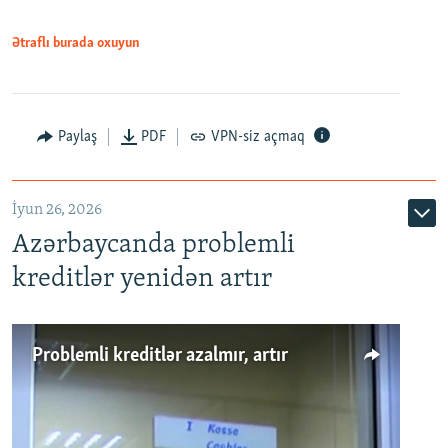
Ətraflı burada oxuyun
Auto
240p
360p
480p
Paylaş
PDF
VPN-siz açmaq
720p
1080p
İyun 26, 2026
Azərbaycanda problemli
kreditlər yenidən artır
Problemli kreditlər azalmır, artır