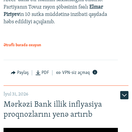
Partiyanın Tovuz rayon şöbəsinin fəalı
Elmar
Piriyev
in 10 sutka müddətinə inzibati qaydada
həbs edildiyi açıqlanıb.
Ətraflı burada oxuyun
Paylaş
PDF
VPN-siz açmaq
İyul 31, 2026
Mərkəzi Bank illik inflyasiya
proqnozlarını yenə artırıb