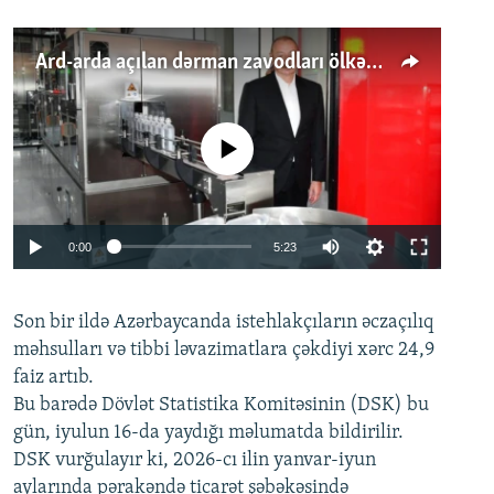
Ard-arda açılan dərman zavodları ölkənin tələbatını ödəyirmi?
No media source currently available
Auto
0:00
5:23
240p
Son bir ildə Azərbaycanda istehlakçıların
360p
əczaçılıq
məhsulları və tibbi ləvazimatlara çəkdiyi xərc 24,9
480p
Auto
240p
360p
480p
faiz artıb.
720p
Bu barədə Dövlət Statistika Komitəsinin (DSK) bu
720p
1080p
gün, iyulun 16-da yaydığı məlumatda bildirilir.
1080p
DSK vurğulayır ki, 2026-cı ilin yanvar-iyun
aylarında pərakəndə ticarət şəbəkəsində