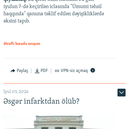
480p
iyulun 7-də keçirilən iclasında "Ümumi təhsil
720p
haqqında" qanuna təklif edilən dəyişikliklərdə
əksini tapıb.
1080p
Ətraflı burada oxuyun
Auto
240p
360p
480p
Paylaş
PDF
VPN-siz açmaq
720p
1080p
İyul 03, 2026
Əsgər infarktdan ölüb?