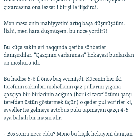
çıxarcasına ona ləzzətli bir şillə ilişdirdi.
Mən məsələnin mahiyyətini artıq başa düşmüşdüm.
İlahi, mən hara düşmüşəm, bu necə yerdir?!
Bu küçə sakinləri haqqında qəribə söhbətlər
danışırdılar. “Qazçının varlanması” hekayəsi bunlardan
ən məşhuru idi.
Bu hadisə 5-6 il öncə baş vermişdi. Küçənin hər iki
tərəfinin sakinləri məhəllənin qaz pullarını yığana-
qazçıya bir-birlərinin acığına (hər iki tərəf özünü qarşı
tərəfdən üstün göstərmək üçün) o qədər pul verirlər ki,
əvvəllər işə gəlməyə avtobus pulu tapmayan qazçı 4-5
aya bahalı bir maşın alır.
- Bəs sonra necə oldu? Mənə bu kiçik hekayəni danışan