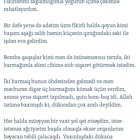
Fikirlərimi sağlamlığımla yoğurub içimə çəkəndə
rahatlayırdım.
Bir dəfə yenə də adətim üzrə fikirli halda qoyun kimi
başımı aşağı salıb həmin küçənin qırağındakı səki ilə
işdən evə gəlirdim.
Bomba qaqaşlar kimi mən də özünəməxsus tərzdə, iki
barmağımla əlimi cibimə atıb siqaret götürmək istədim.
İki barmaq bunun öhdəsindən gəlmədi və mən
məcburən digər üç barmağımı kömək üçün verdim,
amma yenə siqaret tapılmadı, qutu bom-boş idi. Allah
üzümə baxmışdı ki, dükandan çox aralı deyildim.
Hər halda müəyyən bir vaxt yol qət etsəydim, istər-
istəməz ağciyərim başda olmaqla əksər orqanlarım
həyəcan təbili çalacaqdı. Yaxınlıqdakı dükana