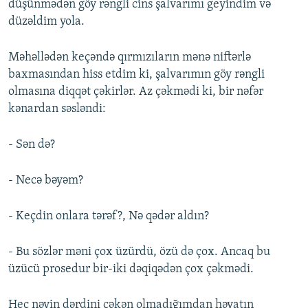
düşünmədən göy rəngli cins şalvarımı geyindim və
düzəldim yola.
Məhəllədən keçəndə qırmızıların mənə niftərlə
baxmasından hiss etdim ki, şalvarımın göy rəngli
olmasına diqqət çəkirlər. Az çəkmədi ki, bir nəfər
kənardan səsləndi:
- Sən də?
- Necə bəyəm?
- Keçdin onlara tərəf?, Nə qədər aldın?
- Bu sözlər məni çox üzürdü, özü də çox. Ancaq bu
üzücü prosedur bir-iki dəqiqədən çox çəkmədi.
Heç nəyin dərdini çəkən olmadığımdan həyatın