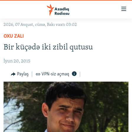
Keçid
linkləri
Əsas
2026, 07 Avqust, cümə, Bakı vaxtı 03:02
məzmuna
GÜNDƏM
OXU ZALI
qayıt
#İZAHLA
Əsas
Bir küçədə iki zibil qutusu
KORRUPSIOMETR
naviqasiyaya
qayıt
İyun 20, 2015
#ƏSLINDƏ
Axtarışa
FƏRQƏ BAX
Paylaş
VPN-siz açmaq
keç
QANUNI DOĞRU
ARAŞDIRMA
MULTIMEDIA
RADIO ARXIV
VIDEO
HAQQIMIZDA
FOTOQALEREYA
OXU ZALI