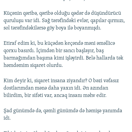
Küçənin qəribə, qəribə olduğu qədər də düşündürücü
quruluşu var idi. Sağ tərəfindəki evlər, qapılar qırmızı,
sol tərəfindəkilərsə göy boya ilə boyanmışdı.
Etiraf edim ki, bu küçədən keçəndə məni əməllicə
qorxu basırdı. İçimdən bir sancı başlayır, baş
barmağımdan başıma kimi işləyirdi. Belə hallarda tək
həmdəmim siqaret olurdu.
Kim deyir ki, siqaret insana ziyandır? O bəzi vəfasız
dostlarımdan mənə daha yaxın idi. Ən azından
bilirdim, bir sifəti var, ancaq insanı məhv edir.
Şad günümdə də, qəmli günümdə də həmişə yanımda
idi.