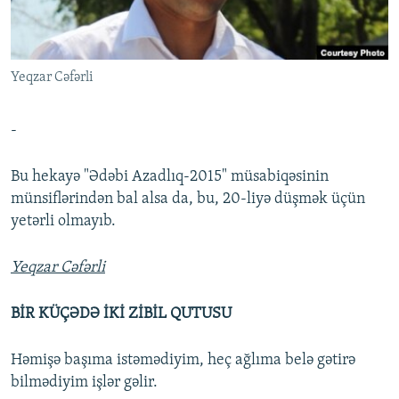
İNFOQRAFIKA
AZƏRBAYCAN ƏDƏBIYYATI KITABXANASI
MISSIYAMIZ
BIZI IZLƏ
KARIKATURA
İSLAM VƏ DEMOKRATIYA
PEŞƏ ETIKASI VƏ JURNALISTIKA STANDARTLARIMIZ
Yeqzar Cəfərli
İZ - MƏDƏNIYYƏT PROQRAMI
MATERIALLARIMIZDAN ISTIFADƏ
AZADLIQRADIOSU MOBIL TELEFONUNUZDA
RFE/RL-in bütün saytları
-
BIZIMLƏ ƏLAQƏ
Bu hekayə "Ədəbi Azadlıq-2015" müsabiqəsinin
XƏBƏR BÜLLETENLƏRIMIZ
münsiflərindən bal alsa da, bu, 20-liyə düşmək üçün
yetərli olmayıb.
Yeqzar Cəfərli
BİR KÜÇƏDƏ İKİ ZİBİL QUTUSU
Həmişə başıma istəmədiyim, heç ağlıma belə gətirə
bilmədiyim işlər gəlir.