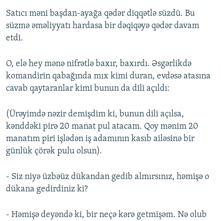
Satıcı məni başdan-ayağa qədər diqqətlə süzdü. Bu
süzmə əməliyyatı hardasa bir dəqiqəyə qədər davam
etdi.
O, elə hey mənə nifrətlə baxır, baxırdı. Əsgərlikdə
komandirin qabağında mıx kimi duran, evdəsə atasına
cavab qaytaranlar kimi bunun da dili açıldı:
(Ürəyimdə nəzir demişdim ki, bunun dili açılsa,
kənddəki pirə 20 manat pul atacam. Qoy mənim 20
manatım piri işlədən iş adamının kasıb ailəsinə bir
günlük çörək pulu olsun).
- Siz niyə üzbəüz dükandan gedib almırsınız, həmişə o
dükana gedirdiniz ki?
- Həmişə deyəndə ki, bir neçə kərə getmişəm. Nə olub