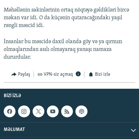
Məhəllənin sakinlərinin ortaq nöqtəyə gəldikləri bircə
məkan var idi. O da küçənin qutaracağındakı yaşıl
rəngli məscid idi.
İnsanlar bu məscidə daxil olanda göy və ya qırmızı
olmaqlarından asılı olmayaraq yanaşı namaza
dururdular.
Paylaş
VPN-siz açmaq
Bizi izlə
BIZI IZLƏ
MƏLUMAT