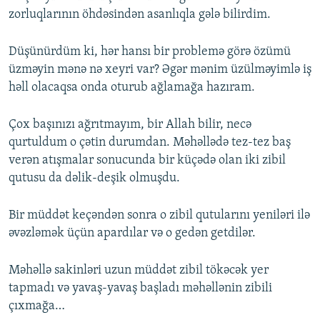
zorluqlarının öhdəsindən asanlıqla gələ bilirdim.
Düşünürdüm ki, hər hansı bir problemə görə özümü
üzməyin mənə nə xeyri var? Əgər mənim üzülməyimlə iş
həll olacaqsa onda oturub ağlamağa hazıram.
Çox başınızı ağrıtmayım, bir Allah bilir, necə
qurtuldum o çətin durumdan. Məhəllədə tez-tez baş
verən atışmalar sonucunda bir küçədə olan iki zibil
qutusu da dəlik-deşik olmuşdu.
Bir müddət keçəndən sonra o zibil qutularını yeniləri ilə
əvəzləmək üçün apardılar və o gedən getdilər.
Məhəllə sakinləri uzun müddət zibil tökəcək yer
tapmadı və yavaş-yavaş başladı məhəllənin zibili
çıxmağa…