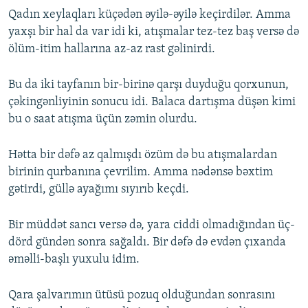
Qadın xeylaqları küçədən əyilə-əyilə keçirdilər. Amma
yaxşı bir hal da var idi ki, atışmalar tez-tez baş versə də
ölüm-itim hallarına az-az rast gəlinirdi.
Bu da iki tayfanın bir-birinə qarşı duyduğu qorxunun,
çəkingənliyinin sonucu idi. Balaca dartışma düşən kimi
bu o saat atışma üçün zəmin olurdu.
Hətta bir dəfə az qalmışdı özüm də bu atışmalardan
birinin qurbanına çevrilim. Amma nədənsə bəxtim
gətirdi, güllə ayağımı sıyırıb keçdi.
Bir müddət sancı versə də, yara ciddi olmadığından üç-
dörd gündən sonra sağaldı. Bir dəfə də evdən çıxanda
əməlli-başlı yuxulu idim.
Qara şalvarımın ütüsü pozuq olduğundan sonrasını