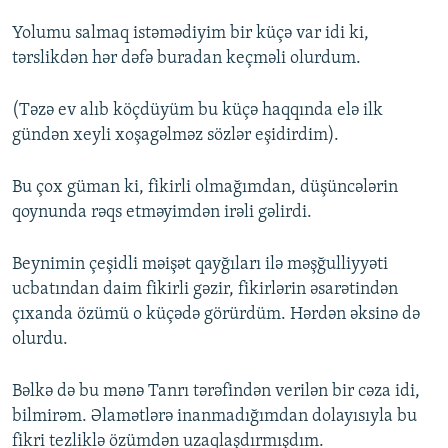
Yolumu salmaq istəmədiyim bir küçə var idi ki,
tərslikdən hər dəfə buradan keçməli olurdum.
(Təzə ev alıb köçdüyüm bu küçə haqqında elə ilk
gündən xeyli xoşagəlməz sözlər eşidirdim).
Bu çox güman ki, fikirli olmağımdan, düşüncələrin
qoynunda rəqs etməyimdən irəli gəlirdi.
Beynimin çeşidli məişət qayğıları ilə məşğulliyyəti
ucbatından daim fikirli gəzir, fikirlərin əsarətindən
çıxanda özümü o küçədə görürdüm. Hərdən əksinə də
olurdu.
Bəlkə də bu mənə Tanrı tərəfindən verilən bir cəza idi,
bilmirəm. Əlamətlərə inanmadığımdan dolayısıyla bu
fikri tezliklə özümdən uzaqlaşdırmışdım.