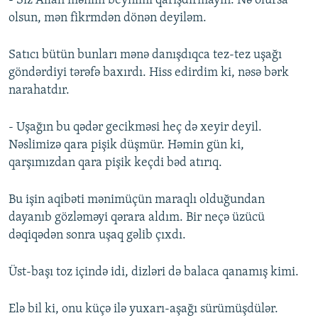
- Siz Allah mənim beynimi qarışdırmayın. Nə olursa
olsun, mən fikrmdən dönən deyiləm.
Satıcı bütün bunları mənə danışdıqca tez-tez uşağı
göndərdiyi tərəfə baxırdı. Hiss edirdim ki, nəsə bərk
narahatdır.
- Uşağın bu qədər gecikməsi heç də xeyir deyil.
Nəslimizə qara pişik düşmür. Həmin gün ki,
qarşımızdan qara pişik keçdi bəd atırıq.
Bu işin aqibəti mənimüçün maraqlı olduğundan
dayanıb gözləməyi qərara aldım. Bir neçə üzücü
dəqiqədən sonra uşaq gəlib çıxdı.
Üst-başı toz içində idi, dizləri də balaca qanamış kimi.
Elə bil ki, onu küçə ilə yuxarı-aşağı sürümüşdülər.