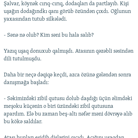
Şalvar, köynək cırıq-cırıq, dodaqları da partlayıb. Kişi
uşağın dodağındkı qanı görüb özündən çıxdı. Oğlunun
yaxasından tutub silkələdi.
- Sənə nə olub? Kim səni bu hala salıb?
Yazıq uşaq donuxub qalmışdı. Atasının qəzəbli səsindən
dili tutulmuşdu.
Daha bir neçə dəqiqə keçdi, azca özünə gələndən sonra
danışmağa başladı:
- Səkimizdəki zibil qutusu dolub daşdığı üçün əlimdəki
meşoku küçənin o biri üzündəki zibil qutusuna
apardım. Elə bu zaman beş-altı nəfər məni dövrəyə alıb
bu kökə saldılar.
Atası bunları eşidib dişlərini qıcıdı. Acığını uşaqdan