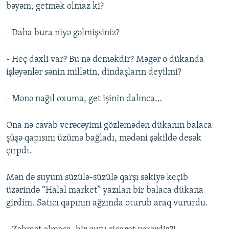
bəyəm, getmək olmaz ki?
- Daha bura niyə gəlmişsiniz?
- Heç dəxli var? Bu nə deməkdir? Məgər o dükanda
işləyənlər sənin millətin, dindaşların deyilmi?
- Mənə nağıl oxuma, get işinin dalınca…
Ona nə cavab verəcəyimi gözləmədən dükanın balaca
şüşə qapısını üzümə bağladı, mədəni şəkildə desək
çırpdı.
Mən də suyum süzülə-süzülə qarşı səkiyə keçib
üzərində “Halal market” yazılan bir balaca dükana
girdim. Satıcı qapının ağzında oturub araq vururdu.