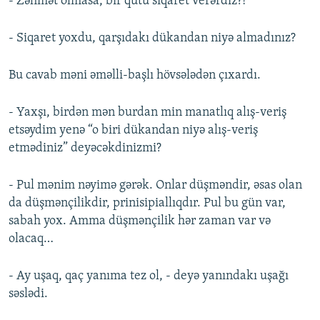
- Zəhmət olmasa, bir qutu siqaret verərdiz?!
- Siqaret yoxdu, qarşıdakı dükandan niyə almadınız?
Bu cavab məni əməlli-başlı hövsələdən çıxardı.
- Yaxşı, birdən mən burdan min manatlıq alış-veriş
etsəydim yenə “o biri dükandan niyə alış-veriş
etmədiniz” deyəcəkdinizmi?
- Pul mənim nəyimə gərək. Onlar düşməndir, əsas olan
da düşmənçilikdir, prinisipiallıqdır. Pul bu gün var,
sabah yox. Amma düşmənçilik hər zaman var və
olacaq…
- Ay uşaq, qaç yanıma tez ol, - deyə yanındakı uşağı
səslədi.