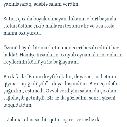
yaxınlaşaraq, ədəblə salam verdim.
Satıcı, çox da böyük olmayan dükanın o biri başında
stolun üstünə çıxıb malların tozunu alır və uca səslə
mahnı oxuyurdu.
Özünü böyük bir marketin meneceri hesab edirdi hər
halda!. Həmişə insanların oxuyub oynamalarını onların
keyflərinin köklüyü ilə bağlayıram.
Bu dəfə də “Bunun keyfi kökdür, deyəsən, mal ətinin
qiyməti aşağı düşüb” - deyə düşündüm. Bir neçə dəfə
çağırdım, eşitmədi. Əvvəl verdiyim salam da çoxdan
sağollaşıb getmişdi. Bir az da gözlədim, sonra şüşəni
taqqıldatdım.
- Zəhmət olmasa, bir qutu siqaret verərdiz də.