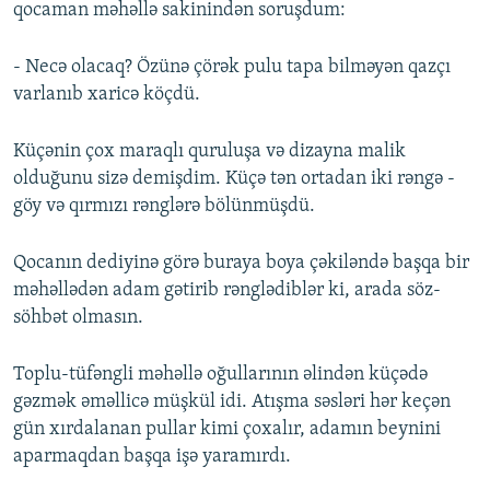
qocaman məhəllə sakinindən soruşdum:
- Necə olacaq? Özünə çörək pulu tapa bilməyən qazçı
varlanıb xaricə köçdü.
Küçənin çox maraqlı quruluşa və dizayna malik
olduğunu sizə demişdim. Küçə tən ortadan iki rəngə -
göy və qırmızı rənglərə bölünmüşdü.
Qocanın dediyinə görə buraya boya çəkiləndə başqa bir
məhəllədən adam gətirib rənglədiblər ki, arada söz-
söhbət olmasın.
Toplu-tüfəngli məhəllə oğullarının əlindən küçədə
gəzmək əməllicə müşkül idi. Atışma səsləri hər keçən
gün xırdalanan pullar kimi çoxalır, adamın beynini
aparmaqdan başqa işə yaramırdı.