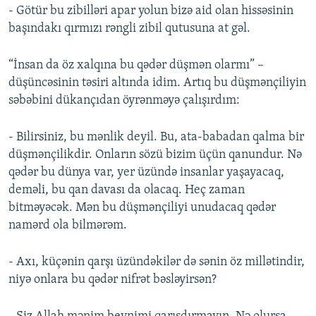
- Götür bu zibilləri apar yolun bizə aid olan hissəsinin
başındakı qırmızı rəngli zibil qutusuna at gəl.
“İnsan da öz xalqına bu qədər düşmən olarmı” –
düşüncəsinin təsiri altında idim. Artıq bu düşmənçiliyin
səbəbini dükançıdan öyrənməyə çalışırdım:
- Bilirsiniz, bu mənlik deyil. Bu, ata-babadan qalma bir
düşmənçilikdir. Onların sözü bizim üçün qanundur. Nə
qədər bu dünya var, yer üzündə insanlar yaşayacaq,
deməli, bu qan davası da olacaq. Heç zaman
bitməyəcək. Mən bu düşmənçiliyi unudacaq qədər
namərd ola bilmərəm.
- Axı, küçənin qarşı üzündəkilər də sənin öz millətindir,
niyə onlara bu qədər nifrət bəsləyirsən?