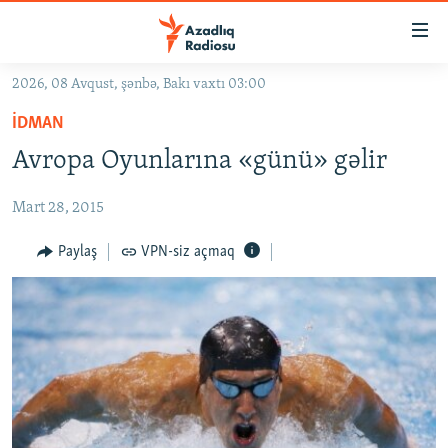
Keçid
linkləri
Əsas
2026, 08 Avqust, şənbə, Bakı vaxtı 03:00
məzmuna
GÜNDƏM
İDMAN
qayıt
#İZAHLA
Əsas
Avropa Oyunlarına «günü» gəlir
KORRUPSIOMETR
naviqasiyaya
qayıt
Mart 28, 2015
#ƏSLINDƏ
Axtarışa
FƏRQƏ BAX
Paylaş
VPN-siz açmaq
keç
QANUNI DOĞRU
ARAŞDIRMA
MULTIMEDIA
RADIO ARXIV
VIDEO
HAQQIMIZDA
FOTOQALEREYA
OXU ZALI