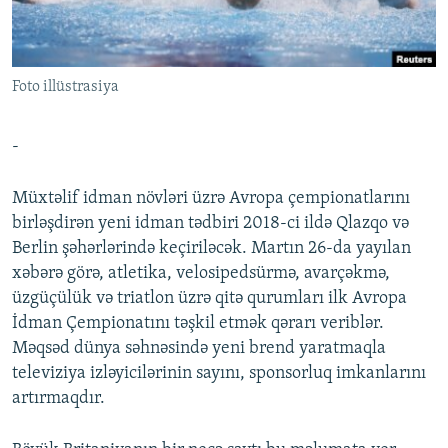
İNFOQRAFIKA
AZƏRBAYCAN ƏDƏBIYYATI KITABXANASI
MISSIYAMIZ
BIZI IZLƏ
KARIKATURA
İSLAM VƏ DEMOKRATIYA
PEŞƏ ETIKASI VƏ JURNALISTIKA STANDARTLARIMIZ
Foto illüstrasiya
İZ - MƏDƏNIYYƏT PROQRAMI
MATERIALLARIMIZDAN ISTIFADƏ
AZADLIQRADIOSU MOBIL TELEFONUNUZDA
RFE/RL-in bütün saytları
-
BIZIMLƏ ƏLAQƏ
Müxtəlif idman növləri üzrə Avropa çempionatlarını
XƏBƏR BÜLLETENLƏRIMIZ
birləşdirən yeni idman tədbiri 2018-ci ildə Qlazqo və
Berlin şəhərlərində keçiriləcək. Martın 26-da yayılan
xəbərə görə, atletika, velosipedsürmə, avarçəkmə,
üzgüçülük və triatlon üzrə qitə qurumları ilk Avropa
İdman Çempionatını təşkil etmək qərarı veriblər.
Məqsəd dünya səhnəsində yeni brend yaratmaqla
televiziya izləyicilərinin sayını, sponsorluq imkanlarını
artırmaqdır.