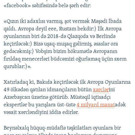
«facebook» səhifəsində belə şərh edir:
«Qızın iki adaxlısı varmış, şot vermək Məşədi İbada
qaldı. Avropa deyil eee, Rustam bekdir:) İlk Avropa
oyunlarının biri də 2018-də Qlazqoda və Berlində
keçiriləcək:) Bizə uşaq-muşaq gəlirmiş, əsaslar ora
gedəcəkmiş:) Vobşim bizim hökumətlə Avropanın
fırıldaq menecerləri büdcəmizi oğurlamaq üçün sxem
qurublar:)».
Xatırladaq ki, Bakıda keçiriləcək ilk Avropa Oyunlarına
49 ölkədən qatılan idmançıların bütün
xərclər
ini
Azərbaycan üzərinə götürüb. Müstəqil iqtisadçı
ekspertlər bu yarışlara üst-üstə
4 milyard manat
adək
vəsait xərcləndiyini iddia edirlər.
Beynəlxalq hüquq-müdafiə təşkilatları oyunlara bir