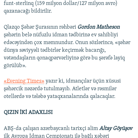
funt-sterlinq (159 milyon dollar/127 milyon avro)
qazanacağı bildirilir.
Qlazqo Şəhər Şurasının rəhbəri
Gordon Matheson
şəhərin belə nüfuzlu idman tədbirinə ev sahibliyi
edəcəyindən çox məmnundur. Onun sözlərincə, «şəhər
dünya səviyyəli tədbirlər keçirmək bacarığı,
vətəndaşların qonaqpərvərliyinə görə bu şərəfə layiq
görülüb».
«Evening Times»
yazır ki, idmançılar üçün xüsusi
şəhərcik nəzərdə tutulmayıb. Atletlər və rəsmilər
otellərdə və tələbə yataqxanalarında qalacaqlar.
QIZIN İKİ ADAXLISI
ABŞ-da çalışan azərbaycanlı tarixçi alim
Altay Göyüşov
ilk Avropa İdman Çempionatı ilə bağlı xəbəri