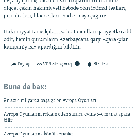
neçə ay qalmış ölkədə insan haqlarının durumuna
diqqət çəkir, hakimiyyəti həbsdə olan ictimai fəalları,
jurnalistləri, bloqqerləri azad etməyə çağırır.
Hakimiyyət təmsilçiləri isə bu tənqidləri qətiyyətlə rədd
edir, həmin qurumların Azərbaycana qarşı «qara-piar
kampaniyası» apardığını bildirir.
Paylaş
VPN-siz açmaq
Bizi izlə
Buna da bax:
Ən azı 4 milyarda başa gələn Avropa Oyunları
Avropa Oyunlarını reklam edən sürücü evinə 5-6 manat apara
bilir
Avropa Oyunlarına könül verənlər