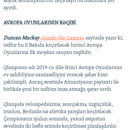
Böyük Britaniyanın bir neçə saytı bu məlumata yer
ayırıb.
AVROPA OYUNLARININ RƏQİBİ
Duncan Mackay
«Inside the Games»
saytında yazır ki,
tədbir bu il Bakıda keçiriləcək birinci Avropa
Oyunlarına ilk meydan oxuyan rəqibdir.
Qlazqonun adı 2019-cu ildə ikinci Avropa Oyunlarının
ev sahibliyinə namizədliyini verəcək şəhər kimi
çəkilmişdi. Ancaq əvəzində Almaniyanın paytaxtı ilə
birlikdə yeni bir tədbirə imza atmağa qərar verib.
Qlazqoda velosipedsürmə, avarçəkmə, üzgüçülük,
triatlon, Berlində isə atletika yarışları keçiriləcək.
Çempionatın iyulun sonunda, yaxud avqustun
əvvəlində iki həftə ərzində keçirilməsi planlaşdırılır.