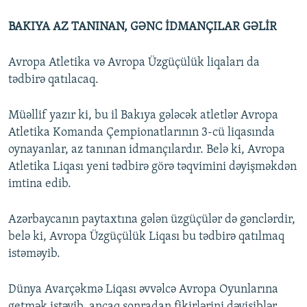
BAKIYA AZ TANINAN, GƏNC İDMANÇILAR GƏLİR
Avropa Atletika və Avropa Üzgüçülük liqaları da
tədbirə qatılacaq.
Müəllif yazır ki, bu il Bakıya gələcək atletlər Avropa
Atletika Komanda Çempionatlarının 3-cü liqasında
oynayanlar, az tanınan idmançılardır. Belə ki, Avropa
Atletika Liqası yeni tədbirə görə təqvimini dəyişməkdən
imtina edib.
Azərbaycanın paytaxtına gələn üzgüçülər də gənclərdir,
belə ki, Avropa Üzgüçülük Liqası bu tədbirə qatılmaq
istəməyib.
Dünya Avarçəkmə Liqası əvvəlcə Avropa Oyunlarına
getmək istəyib, ancaq sonradan fikirlərini dəyişiblər.