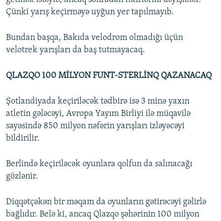
Çünki yarış keçirməyə uyğun yer tapılmayıb.
Bundan başqa, Bakıda velodrom olmadığı üçün
velotrek yarışları da baş tutmayacaq.
QLAZQO 100 MİLYON FUNT-STERLİNQ QAZANACAQ
Şotlandiyada keçiriləcək tədbirə isə 3 minə yaxın
atletin gələcəyi, Avropa Yayım Birliyi ilə müqavilə
sayəsində 850 milyon nəfərin yarışları izləyəcəyi
bildirilir.
Berlində keçiriləcək oyunlara qolfun da salınacağı
gözlənir.
Diqqətçəkən bir məqam da oyunların gətirəcəyi gəlirlə
bağlıdır. Belə ki, ancaq Qlazqo şəhərinin 100 milyon