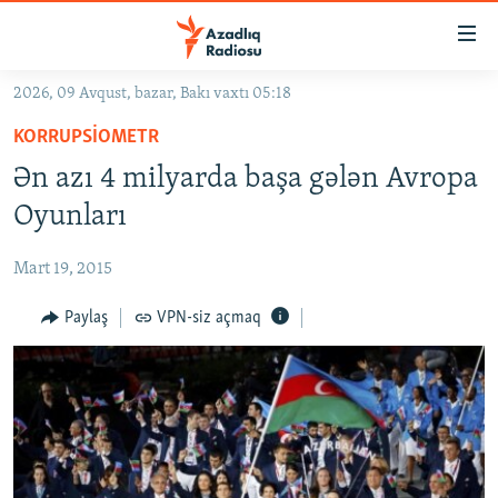
Keçid
linkləri
Əsas
2026, 09 Avqust, bazar, Bakı vaxtı 05:18
məzmuna
GÜNDƏM
KORRUPSIOMETR
qayıt
#İZAHLA
Əsas
Ən azı 4 milyarda başa gələn Avropa
KORRUPSIOMETR
naviqasiyaya
Oyunları
qayıt
#ƏSLINDƏ
Axtarışa
Mart 19, 2015
FƏRQƏ BAX
keç
QANUNI DOĞRU
Paylaş
VPN-siz açmaq
ARAŞDIRMA
MULTIMEDIA
RADIO ARXIV
VIDEO
HAQQIMIZDA
FOTOQALEREYA
OXU ZALI