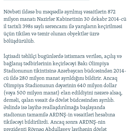
Növbəti ildəsə bu məqsədlə ayrılmış vəsaitlərin 872
milyon manatı Nazirlər Kabinetinin 30 dekabr 2014-cü
il tarixli 398s saylı sərəncamı ilə yarışların keçirilməsi
üçün tikilən və təmir olunan obyektlər üzrə
bölüşdürülüb.
İqtisadi təhlilçi bugünlərdə istismara verilən, açılış və
bağlanış tədbirlərinin keçirləcəyi Bakı Olimpiya
Stadionunun tikintisinə Azərbaycan büdcəsindən 2014-
cü ildə 280 milyon manat ayrıldığını bildirir. Ancaq
Olimpiya Stadionunun dəyərinin 640 milyon dollar
(vəya 500 milyon manat) elan edildiyini nəzərə alsaq,
deməli, qalan vəsait də dövlət büdcəsindən ayrılıb.
Əslində isə layihə reallaşdırılmağa başlayanda
stadionun tamamilə ARDNŞ-in vəsaitləri hesabına
tikiləcəyi bildirilirdi. Ancaq sonra ARDNŞ-nin
prezidenti Rövnəq Abdullayev layihənin dövlət