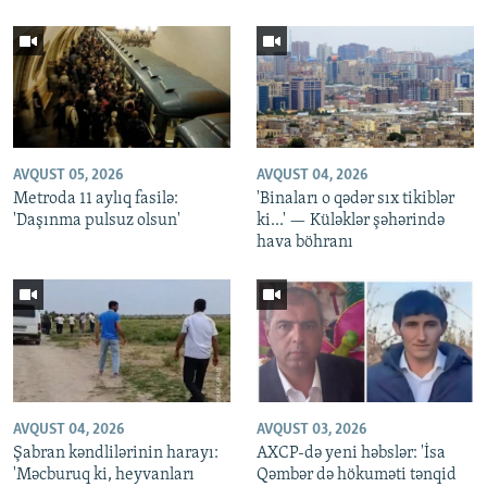
AVQUST 05, 2026
AVQUST 04, 2026
Metroda 11 aylıq fasilə:
'Binaları o qədər sıx tikiblər
'Daşınma pulsuz olsun'
ki...' — Küləklər şəhərində
hava böhranı
AVQUST 04, 2026
AVQUST 03, 2026
Şabran kəndlilərinin harayı:
AXCP-də yeni həbslər: 'İsa
'Məcburuq ki, heyvanları
Qəmbər də hökuməti tənqid