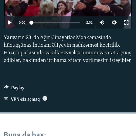
İNFOQRAFIKA
AZƏRBAYCAN ƏDƏBIYYATI KITABXANASI
MISSIYAMIZ
BIZI IZLƏ
KARIKATURA
İSLAM VƏ DEMOKRATIYA
PEŞƏ ETIKASI VƏ JURNALISTIKA STANDARTLARIMIZ
0:00
2:01
İZ - MƏDƏNIYYƏT PROQRAMI
MATERIALLARIMIZDAN ISTIFADƏ
Yanvarın 23-də Ağır Cinayətlər Məhkəməsində
AZADLIQRADIOSU MOBIL TELEFONUNUZDA
RFE/RL-in bütün saytları
hüquqşünas İntiqam Əliyevin məhkəməsi keçirilib.
BIZIMLƏ ƏLAQƏ
Hazırlıq iclasında vəkillər əvvəlcə ümumi vəsatətlə çıxış
ediblər, hakimdən ittihama xitam verilməsini istəyiblər
XƏBƏR BÜLLETENLƏRIMIZ
Paylaş
VPN-siz açmaq
Buna da bax: