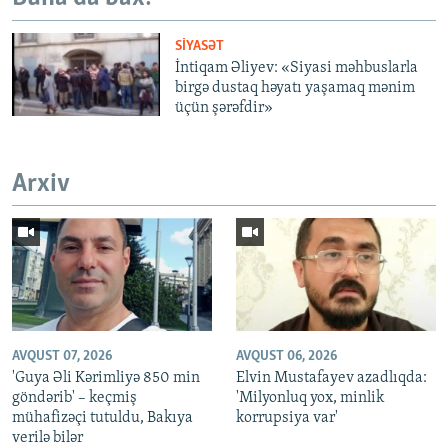
SIYASƏT
İntiqam Əliyev: «Siyasi məhbuslarla
birgə dustaq həyatı yaşamaq mənim
üçün şərəfdir»
Arxiv
AVQUST 07, 2026
AVQUST 06, 2026
'Guya Əli Kərimliyə 850 min
Elvin Mustafayev azadlıqda:
göndərib' – keçmiş
'Milyonluq yox, minlik
mühafizəçi tutuldu, Bakıya
korrupsiya var'
verilə bilər