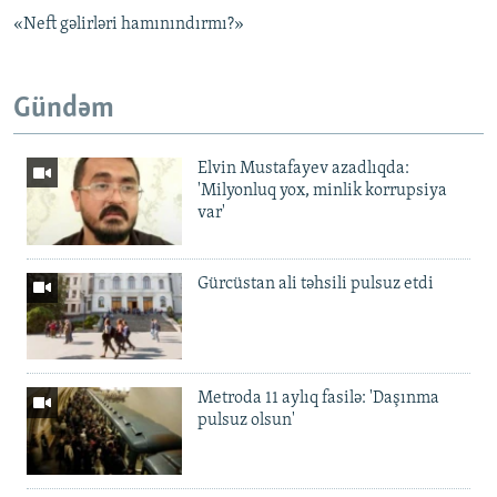
«Neft gəlirləri hamınındırmı?»
Gündəm
Elvin Mustafayev azadlıqda:
'Milyonluq yox, minlik korrupsiya
var'
Gürcüstan ali təhsili pulsuz etdi
Metroda 11 aylıq fasilə: 'Daşınma
pulsuz olsun'