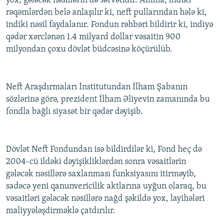
yox, gələcək nəsillərin də sərvətidir. Amma, indiki
rəqəmlərdən belə anlaşılır ki, neft pullarından hələ ki,
indiki nəsil faydalanır. Fondun rəhbəri bildirir ki, indiyə
qədər xərclənən 1.4 milyard dollar vəsaitin 900
milyondan çoxu dövlət büdcəsinə köçürülüb.
Neft Araşdırmaları İnstitutundan İlham Şabanın
sözlərinə görə, prezident İlham Əliyevin zamanında bu
fondla bağlı siyasət bir qədər dəyişib.
Dövlət Neft Fondundan isə bildirdilər ki, Fond heç də
2004-cü ildəki dəyişikliklərdən sonra vəsaitlərin
gələcək nəsillərə saxlanması funksiyasını itirməyib,
sadəcə yeni qanunvericilik aktlarına uyğun olaraq, bu
vəsaitləri gələcək nəsillərə nağd şəkildə yox, layihələri
maliyyələşdirməklə çatdırılır.