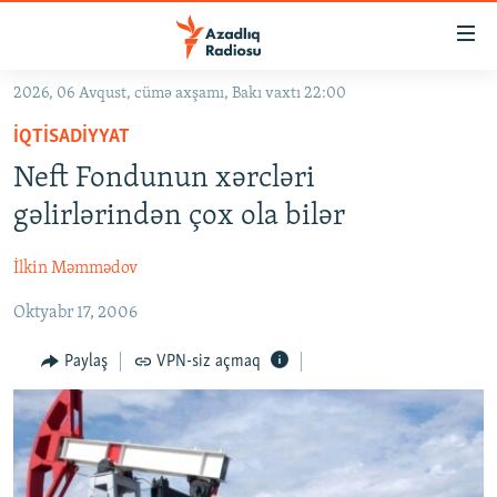
Keçid
linkləri
Əsas
2026, 06 Avqust, cümə axşamı, Bakı vaxtı 22:00
məzmuna
GÜNDƏM
İQTISADIYYAT
qayıt
#İZAHLA
Əsas
Neft Fondunun xərcləri
KORRUPSIOMETR
naviqasiyaya
gəlirlərindən çox ola bilər
qayıt
#ƏSLINDƏ
Axtarışa
İlkin Məmmədov
FƏRQƏ BAX
keç
Oktyabr 17, 2006
QANUNI DOĞRU
ARAŞDIRMA
Paylaş
VPN-siz açmaq
MULTIMEDIA
RADIO ARXIV
VIDEO
HAQQIMIZDA
FOTOQALEREYA
OXU ZALI