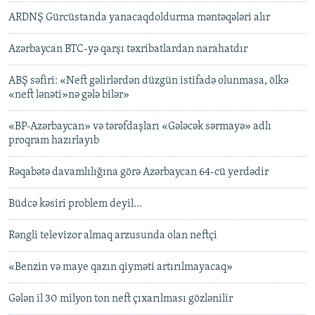
ARDNŞ Gürcüstanda yanacaqdoldurma məntəqələri alır
Azərbaycan BTC-yə qarşı təxribatlardan narahatdır
ABŞ səfiri: «Neft gəlirlərdən düzgün istifadə olunmasa, ölkə
«neft lənəti»nə gələ bilər»
«BP-Azərbaycan» və tərəfdaşları «Gələcək sərmayə» adlı
proqram hazırlayıb
Rəqabətə davamlılığına görə Azərbaycan 64-cü yerdədir
Büdcə kəsiri problem deyil…
Rəngli televizor almaq arzusunda olan neftçi
«Benzin və maye qazın qiyməti artırılmayacaq»
Gələn il 30 milyon ton neft çıxarılması gözlənilir