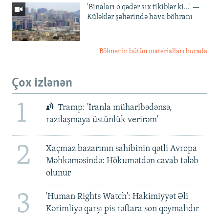
'Binaları o qədər sıx tikiblər ki...' —
Küləklər şəhərində hava böhranı
Bölmənin bütün materialları burada
Çox izlənən
1
Tramp: 'İranla müharibədənsə,
razılaşmaya üstünlük verirəm'
2
Xaçmaz bazarının sahibinin qətli Avropa
Məhkəməsində: Hökumətdən cavab tələb
olunur
3
'Human Rights Watch': Hakimiyyət Əli
Kərimliyə qarşı pis rəftara son qoymalıdır