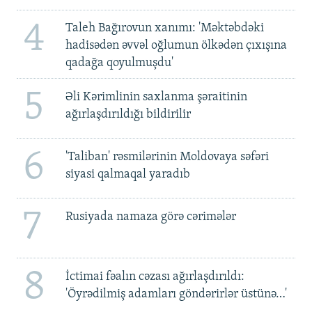
4
Taleh Bağırovun xanımı: 'Məktəbdəki
hadisədən əvvəl oğlumun ölkədən çıxışına
qadağa qoyulmuşdu'
5
Əli Kərimlinin saxlanma şəraitinin
ağırlaşdırıldığı bildirilir
6
'Taliban' rəsmilərinin Moldovaya səfəri
siyasi qalmaqal yaradıb
7
Rusiyada namaza görə cərimələr
8
İctimai fəalın cəzası ağırlaşdırıldı:
'Öyrədilmiş adamları göndərirlər üstünə…'