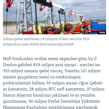
İNFOQRAFIKA
AZƏRBAYCAN ƏDƏBIYYATI KITABXANASI
MISSIYAMIZ
BIZI IZLƏ
KARIKATURA
İSLAM VƏ DEMOKRATIYA
PEŞƏ ETIKASI VƏ JURNALISTIKA STANDARTLARIMIZ
İZ - MƏDƏNIYYƏT PROQRAMI
MATERIALLARIMIZDAN ISTIFADƏ
AZADLIQRADIOSU MOBIL TELEFONUNUZDA
RFE/RL-in bütün saytları
İndiyə qədər xərclənən 1.4 milyard dollar vəsaitin 900
BIZIMLƏ ƏLAQƏ
milyondan çoxu dövlət büdcəsinə köçürülüb
XƏBƏR BÜLLETENLƏRIMIZ
Neft Fondundan verilən rəsmi rəqəmlərə görə, bu il
Fondun gəlirləri 808 milyon yeni manat - xərcləri isə
955 milyon manata qədər olacaq. Vəsaitin 110 milyon
manatı qaçqınların sosial və məskunlaşma
problemlərinin həllinə, 90 milyon manat Oğuz-Qəbələ
su kəmərinin, 38 milyon BTC neft kəmərinin, 37 milyon
Samur Abşeron kanalının çəkilməsi və ya yenidən
qurulmasına, 90 milyon Dövlət İnvestisiya Şirkətinin
Nizamnamə Kapitalının yaradılmasına xərclənəcək.