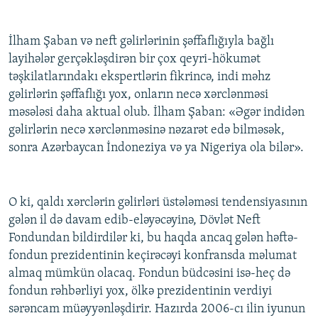
İlham Şaban və neft gəlirlərinin şəffaflığıyla bağlı
layihələr gerçəkləşdirən bir çox qeyri-hökumət
təşkilatlarındakı ekspertlərin fikrincə, indi məhz
gəlirlərin şəffaflığı yox, onların necə xərclənməsi
məsələsi daha aktual olub. İlham Şaban: «Əgər indidən
gəlirlərin necə xərclənməsinə nəzarət edə bilməsək,
sonra Azərbaycan İndoneziya və ya Nigeriya ola bilər».
O ki, qaldı xərclərin gəlirləri üstələməsi tendensiyasının
gələn il də davam edib-eləyəcəyinə, Dövlət Neft
Fondundan bildirdilər ki, bu haqda ancaq gələn həftə-
fondun prezidentinin keçirəcəyi konfransda məlumat
almaq mümkün olacaq. Fondun büdcəsini isə-heç də
fondun rəhbərliyi yox, ölkə prezidentinin verdiyi
sərəncam müəyyənləşdirir. Hazırda 2006-cı ilin iyunun