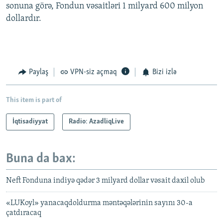
sonuna görə, Fondun vəsaitləri 1 milyard 600 milyon
dollardır.
Paylaş
VPN-siz açmaq
Bizi izlə
This item is part of
İqtisadiyyat
Radio: AzadliqLive
Buna da bax:
Neft Fonduna indiyə qədər 3 milyard dollar vəsait daxil olub
«LUKoyl» yanacaqdoldurma məntəqələrinin sayını 30-a
çatdıracaq