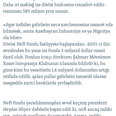
Daha iri məbləğ isə dövlət büdcəsinə transfert edilir-
təxminən 585 milyon yeni manat.
«Əgər indidən gəlirlərin necə xərclənməsinə nəzarət edə
bilməsək, sonra Azərbaycan İndoneziya və ya Nigeriya
ola bilər»
Dövlət Neft Fondu fəaliyyətə başlayandan -2001-ci ilin
əvvəlindən bu yana isə Fonda 3 milyard dollar vəsait
daxil olub. Fondun icraçı direktoru Şahmar Mövsümov
Xəzər İnteqrasiya Klubunun iclasında bildirib ki, bu
günə kimi bu vəsaitlərin 1,4 milyard dollarından artığı
istifadə edilib, qalan pullar gəlirlərin səmərəli idarəsi
məqsədilə xarici banklarda yerləşdirilib.
Neft Fondu yaradılmamışdan əvvəl keçmiş prezident
Heydər Əliyev dəfələrlə bəyan edib ki, neft ancaq indiki