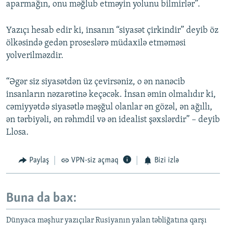
aparmağın, onu məğlub etməyin yolunu bilmirlər”.
Yazıçı hesab edir ki, insanın “siyasət çirkindir” deyib öz
ölkəsində gedən proseslərə müdaxilə etməməsi
yolverilməzdir.
“Əgər siz siyasətdən üz çevirsəniz, o ən nanəcib
insanların nəzarətinə keçəcək. İnsan əmin olmalıdır ki,
cəmiyyətdə siyasətlə məşğul olanlar ən gözəl, ən ağıllı,
ən tərbiyəli, ən rəhmdil və ən idealist şəxslərdir” – deyib
Llosa.
Paylaş
VPN-siz açmaq
Bizi izlə
Buna da bax:
Dünyaca məşhur yazıçılar Rusiyanın yalan təbliğatına qarşı