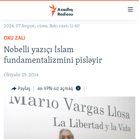
Keçid
linkləri
Əsas
2026, 07 Avqust, cümə, Bakı vaxtı 11:40
məzmuna
GÜNDƏM
OXU ZALI
qayıt
#İZAHLA
Əsas
Nobelli yazıçı İslam
KORRUPSIOMETR
naviqasiyaya
fundamentalizmini pisləyir
qayıt
#ƏSLINDƏ
Axtarışa
Oktyabr 29, 2014
FƏRQƏ BAX
keç
QANUNI DOĞRU
Paylaş
VPN-siz açmaq
ARAŞDIRMA
MULTIMEDIA
RADIO ARXIV
VIDEO
HAQQIMIZDA
FOTOQALEREYA
OXU ZALI