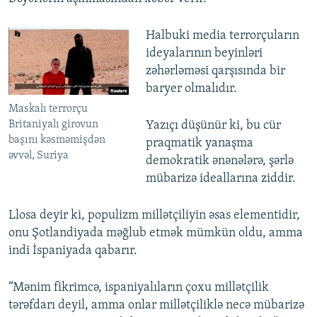
Halbuki media terrorçuların
ideyalarının beyinləri
zəhərləməsi qarşısında bir
baryer olmalıdır.
Maskalı terrorçu
Britaniyalı girovun
Yazıçı düşünür ki, bu cür
başını kəsməmişdən
praqmatik yanaşma
əvvəl, Suriya
demokratik ənənələrə, şərlə
mübarizə ideallarına ziddir.
Llosa deyir ki, populizm millətçiliyin əsas elementidir,
onu Şotlandiyada məğlub etmək mümkün oldu, amma
indi İspaniyada qabarır.
“Mənim fikrimcə, ispaniyalıların çoxu millətçilik
tərəfdarı deyil, amma onlar millətçiliklə necə mübarizə