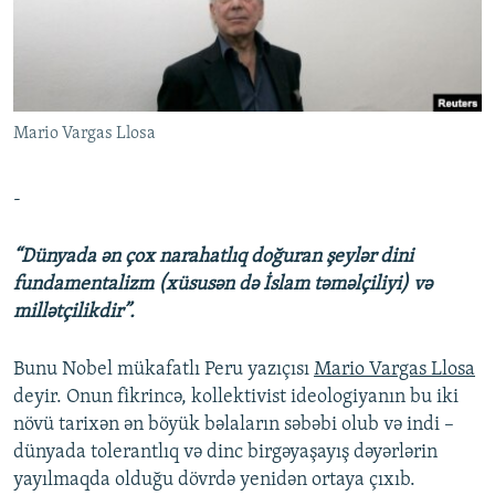
İNFOQRAFIKA
AZƏRBAYCAN ƏDƏBIYYATI KITABXANASI
MISSIYAMIZ
BIZI IZLƏ
KARIKATURA
İSLAM VƏ DEMOKRATIYA
PEŞƏ ETIKASI VƏ JURNALISTIKA STANDARTLARIMIZ
İZ - MƏDƏNIYYƏT PROQRAMI
MATERIALLARIMIZDAN ISTIFADƏ
Mario Vargas Llosa
AZADLIQRADIOSU MOBIL TELEFONUNUZDA
RFE/RL-in bütün saytları
BIZIMLƏ ƏLAQƏ
-
XƏBƏR BÜLLETENLƏRIMIZ
“Dünyada ən çox narahatlıq doğuran şeylər dini
fundamentalizm (xüsusən də İslam təməlçiliyi) və
millətçilikdir”.
Bunu Nobel mükafatlı Peru yazıçısı
Mario Vargas Llosa
deyir. Onun fikrincə, kollektivist ideologiyanın bu iki
növü tarixən ən böyük bəlaların səbəbi olub və indi –
dünyada tolerantlıq və dinc birgəyaşayış dəyərlərin
yayılmaqda olduğu dövrdə yenidən ortaya çıxıb.