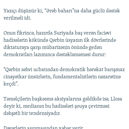
Yazıçı düşünür ki, “Ərəb baharı”na daha güclü dəstək
verilməli idi.
Onun fikrincə, hazırda Suriyada baş verən faciəvi
hadisələrin kökündə Qərbin üsyanın ilk dövrlərində
diktaturaya qarşı mübarizənin önündə gedən
demokratları lazımınca dəstəkləməməsi durur:
“Qərbin səhvi ucbatından demokratik hərəkat barışmaz
cinayətkar ünsürlərin, fundamentalistlərin nəzarətinə
keçdi”.
Təməlçilərin başkəsmə aksiyalarına gəldikdə isə, Llosa
deyir ki, medianın bu hadisələri şouya çevirməsi
dəhşətli bir tendensiyadır.
Dəyərlərin aşınmasından xəbər verir.