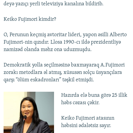
deyə yazıçı yerli televiziya kanalına bildirib.
Keiko Fujimori kimdir?
O, Perunun keçmiş avtoritar lideri, yapon əsilli Alberto
Fujimori-nin qızıdır. Llosa 1990-cı ildə prezidentliyə
namizəd olanda məhz ona uduzmuşdu.
Demokratik yolla seçilməsinə baxmayaraq A.Fujimori
zorakı metodlara əl atmış, xüsusən solçu üsyançılara
qarşı “ölüm eskadronları” təşkil etmişdi.
Hazırda elə buna görə 25 illik
həbs cəzası çəkir.
Keiko Fujimori atasının
həbsini ədalətsiz sayır.