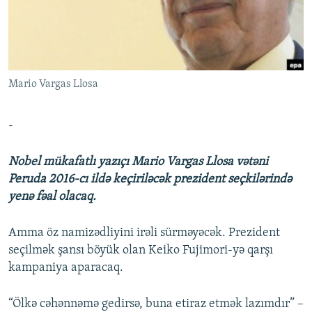
İNFOQRAFIKA
AZƏRBAYCAN ƏDƏBIYYATI KITABXANASI
MISSIYAMIZ
BIZI IZLƏ
KARIKATURA
İSLAM VƏ DEMOKRATIYA
PEŞƏ ETIKASI VƏ JURNALISTIKA STANDARTLARIMIZ
İZ - MƏDƏNIYYƏT PROQRAMI
MATERIALLARIMIZDAN ISTIFADƏ
Mario Vargas Llosa
AZADLIQRADIOSU MOBIL TELEFONUNUZDA
RFE/RL-in bütün saytları
BIZIMLƏ ƏLAQƏ
-
XƏBƏR BÜLLETENLƏRIMIZ
Nobel mükafatlı yazıçı Mario Vargas Llosa vətəni
Peruda 2016-cı ildə keçiriləcək prezident seçkilərində
yenə fəal olacaq.
Amma öz namizədliyini irəli sürməyəcək. Prezident
seçilmək şansı böyük olan Keiko Fujimori-yə qarşı
kampaniya aparacaq.
“Ölkə cəhənnəmə gedirsə, buna etiraz etmək lazımdır” –