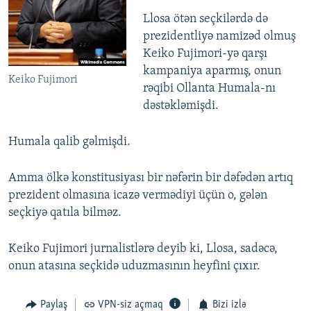
Llosa ötən seçkilərdə də
prezidentliyə namizəd olmuş
Keiko Fujimori-yə qarşı
kampaniya aparmış, onun
Keiko Fujimori
rəqibi Ollanta Humala-nı
dəstəkləmişdi.
Humala qalib gəlmişdi.
Amma ölkə konstitusiyası bir nəfərin bir dəfədən artıq
prezident olmasına icazə vermədiyi üçün o, gələn
seçkiyə qatıla bilməz.
Keiko Fujimori jurnalistlərə deyib ki, Llosa, sadəcə,
onun atasına seçkidə uduzmasının heyfini çıxır.
Paylaş
VPN-siz açmaq
Bizi izlə