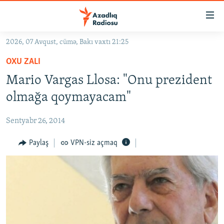
Keçid
linkləri
Əsas
2026, 07 Avqust, cümə, Bakı vaxtı 21:25
məzmuna
GÜNDƏM
OXU ZALI
qayıt
#İZAHLA
Əsas
Mario Vargas Llosa: "Onu prezident
KORRUPSIOMETR
naviqasiyaya
olmağa qoymayacam"
qayıt
#ƏSLINDƏ
Axtarışa
Sentyabr 26, 2014
FƏRQƏ BAX
keç
QANUNI DOĞRU
Paylaş
VPN-siz açmaq
ARAŞDIRMA
MULTIMEDIA
RADIO ARXIV
VIDEO
HAQQIMIZDA
FOTOQALEREYA
OXU ZALI