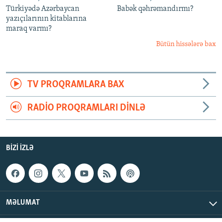
Türkiyədə Azərbaycan
Babək qəhrəmandırmı?
yazıçılarının kitablarına
maraq varmı?
Bütün hissələrə bax
TV PROQRAMLARA BAX
RADIO PROQRAMLARI DINLƏ
BIZI IZLƏ
MƏLUMAT