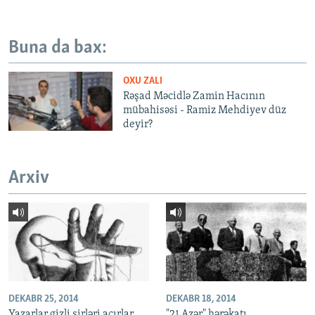
Buna da bax:
OXU ZALI
Rəşad Məcidlə Zamin Hacının
mübahisəsi - Ramiz Mehdiyev düz
deyir?
Arxiv
DEKABR 25, 2014
DEKABR 18, 2014
Yazarlar gizli sirləri açırlar.
"21 Azər" hərəkatı