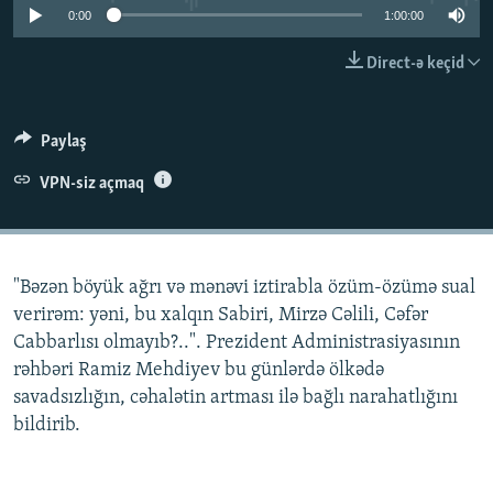
0:00
1:00:00
İNFOQRAFIKA
AZƏRBAYCAN ƏDƏBIYYATI KITABXANASI
MISSIYAMIZ
BIZI IZLƏ
KARIKATURA
İSLAM VƏ DEMOKRATIYA
PEŞƏ ETIKASI VƏ JURNALISTIKA STANDARTLARIMIZ
Direct-ə keçid
İZ - MƏDƏNIYYƏT PROQRAMI
MATERIALLARIMIZDAN ISTIFADƏ
AZADLIQRADIOSU MOBIL TELEFONUNUZDA
RFE/RL-in bütün saytları
Paylaş
BIZIMLƏ ƏLAQƏ
VPN-siz açmaq
XƏBƏR BÜLLETENLƏRIMIZ
"Bəzən böyük ağrı və mənəvi iztirabla özüm-özümə sual
verirəm: yəni, bu xalqın Sabiri, Mirzə Cəlili, Cəfər
Cabbarlısı olmayıb?..". Prezident Administrasiyasının
rəhbəri Ramiz Mehdiyev bu günlərdə ölkədə
savadsızlığın, cəhalətin artması ilə bağlı narahatlığını
bildirib.