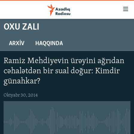
Keçid
linkləri
Əsas
OXU ZALI
məzmuna
GÜNDƏM
qayıt
#İZAHLA
ARXIV
HAQQINDA
Əsas
KORRUPSIOMETR
naviqasiyaya
Ramiz Mehdiyevin ürəyini ağrıdan
qayıt
#ƏSLINDƏ
Axtarışa
cəhalətdən bir sual doğur: Kimdir
FƏRQƏ BAX
keç
günahkar?
QANUNI DOĞRU
Oktyabr 30, 2014
ARAŞDIRMA
MULTIMEDIA
RADIO ARXIV
VIDEO
No media source currently available
HAQQIMIZDA
FOTOQALEREYA
OXU ZALI