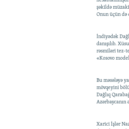
hesablanmışdı:
şəkildə müzaki
Onun üçün də 
İndiyədək Dağl
danışılıb. Xü
rəsmiləri tez-
«Kosovo modeli
Bu məsələyə ya
mövqeyini bölü
Dağlıq Qaraba
Azərbaycanın ə
Xarici İşlər Na