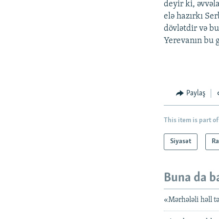
deyir ki, əvvəl
elə hazırkı Ser
dövlətdir və 
Yerevanın bu g
Paylaş
This item is part of
Siyasət
Ra
Buna da b
«Mərhələli həll 