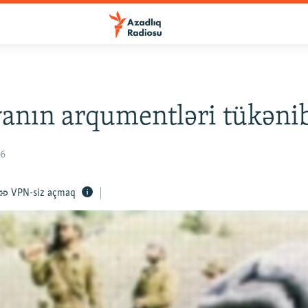
anın arqumentləri tükəni
06
VPN-siz açmaq