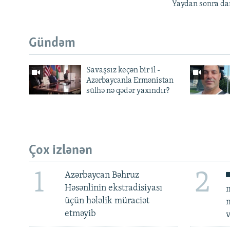
Yaydan sonra da
Gündəm
Savaşsız keçən bir il -
Azərbaycanla Ermənistan
sülhə nə qədər yaxındır?
Çox izlənən
1
2
Azərbaycan Bəhruz
Həsənlinin ekstradisiyası
m
üçün hələlik müraciət
m
etməyib
v