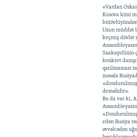
«Vardan Oskan
Kosova kimi m
bütövlüyündən 
Uzun müddət b
keçmiş dövlət 
Assambleyasın
Saakaşvilinin 
konkret danışı
qatılmaması is
məsələ Rusiyadı
«dondurulmuş 
deməlidir».
Bu da var ki, 
Assambleyasınd
«Dondurulmuş 
edən Rusiya rə
əvvəlcədən uğu