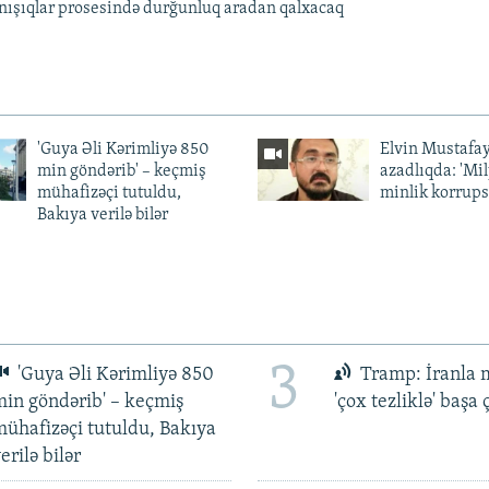
nışıqlar prosesində durğunluq aradan qalxacaq
'Guya Əli Kərimliyə 850
Elvin Mustafa
min göndərib' – keçmiş
azadlıqda: 'Mi
mühafizəçi tutuldu,
minlik korrups
Bakıya verilə bilər
3
'Guya Əli Kərimliyə 850
Tramp: İranla 
in göndərib' – keçmiş
'çox tezliklə' başa
ühafizəçi tutuldu, Bakıya
erilə bilər