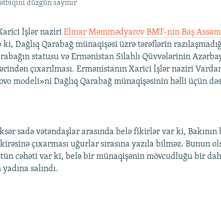
ətbiqini düzgün saymır
arici İşlər naziri
Elmar Məmmədyarov BMT-nin Baş Assam
 ki, Dağlıq Qarabağ münaqişəsi üzrə tərəflərin razılaşmadı
arabağın statusu və Ermənistan Silahlı Qüvvələrinin Azərbay
ərindən çıxarılması. Ermənistanın Xarici İşlər naziri Vard
ovo modeli»ni Dağlıq Qarabağ münaqişəsinin həlli üçün dəs
ksər sadə vətəndaşlar arasında belə fikirlər var ki, Bakını
rəsinə çıxarması uğurlar sırasına yazıla bilməz. Bunun ols
ün cəhəti var ki, belə bir münaqişənin mövcudluğu bir da
 yadına salındı.