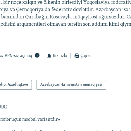
a, bir neçə xalqın və ölkənin birləşdiyi Yuqoslaviya federativ
biya və Çernoqoriya da federativ dövlətdir. Azərbaycan isə 
bu baxımdan Qarabağın Kosovayla müqayisəsi uğursuzdur. C
edişini arqumentləri olmayan tərəfin son addımı kimi qiymə
VPN-siz açmaq
Bizi izlə
Çap et
dio: AzadliqLive
Azərbaycan-Ermənistan münaqişəsi
ax:
tərəflər üçün məqbul variantdır»