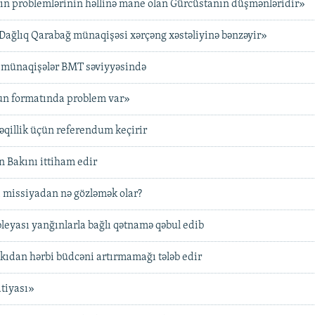
ın problemlərinin həllinə mane olan Gürcüstanın düşmənləridir»
«Dağlıq Qarabağ münaqişəsi xərçəng xəstəliyinə bənzəyir»
münaqişələr BMT səviyyəsində
n formatında problem var»
qillik üçün referendum keçirir
 Bakını ittiham edir
ı missiyadan nə gözləmək olar?
eyası yanğınlarla bağlı qətnamə qəbul edib
akıdan hərbi büdcəni artırmamağı tələb edir
tiyası»