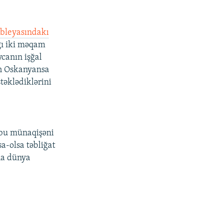
bleyasındakı
ğı iki məqam
canın işğal
an Oskanyansa
təklədiklərini
n bu münaqişəni
a-olsa təbliğat
ha dünya