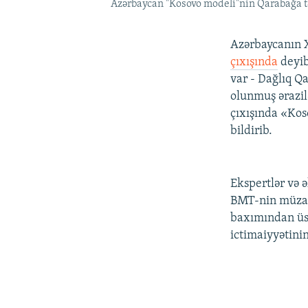
Azərbaycan "Kosovo modeli"nin Qarabağa t
Azərbaycanın X
çıxışında
deyib
var - Dağlıq Q
olunmuş ərazil
çıxışında «Kos
bildirib.
Ekspertlər və ə
BMT-nin müzaki
baxımından üst
ictimaiyyətinin