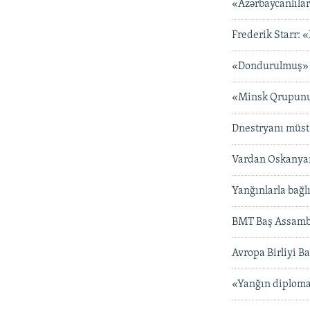
«Azərbaycanlılar
Frederik Starr: 
«Dondurulmuş» 
«Minsk Qrupunu
Dnestryanı müstə
Vardan Oskanyan
Yanğınlarla bağl
BMT Baş Assambl
Avropa Birliyi B
«Yanğın diploma