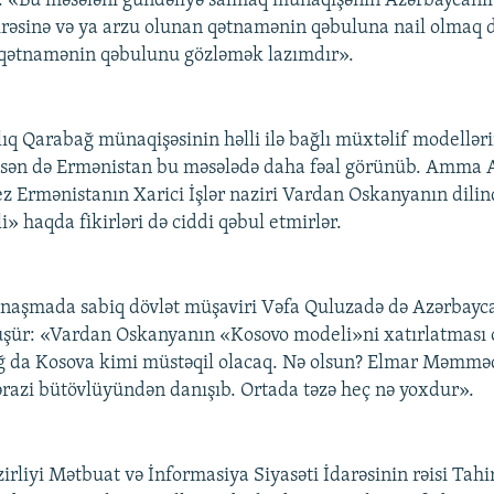
 «Bu məsələni gündəliyə salmaq münaqişənin Azərbaycanın 
rəsinə və ya arzu olunan qətnamənin qəbuluna nail olmaq 
qətnamənin qəbulunu gözləmək lazımdır».
ıq Qarabağ münaqişəsinin həlli ilə bağlı müxtəlif modellər
susən də Ermənistan bu məsələdə daha fəal görünüb. Amma 
tez Ermənistanın Xarici İşlər naziri Vardan Oskanyanın dili
» haqda fikirləri də ciddi qəbul etmirlər.
naşmada sabiq dövlət müşaviri Vəfa Quluzadə də Azərbayc
şür: «Vardan Oskanyanın «Kosovo modeli»ni xatırlatması 
ğ da Kosova kimi müstəqil olacaq. Nə olsun? Elmar Məmmə
razi bütövlüyündən danışıb. Ortada təzə heç nə yoxdur».
zirliyi Mətbuat və İnformasiya Siyasəti İdarəsinin rəisi Tahi