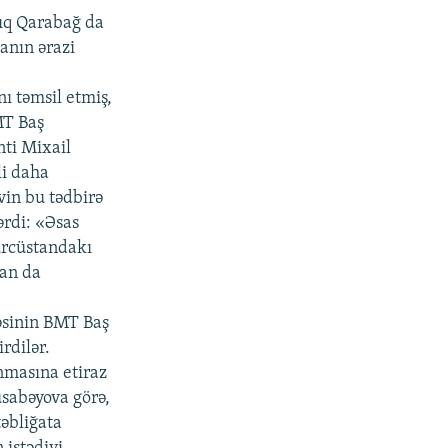
ıq Qarabağ da
anın ərazi
 təmsil etmiş,
MT Baş
ti Mixail
li daha
vin bu tədbirə
ərdi: «Əsas
Gürcüstandakı
an da
əsinin BMT Baş
rdilər.
nmasına etiraz
usabəyova görə,
təbliğata