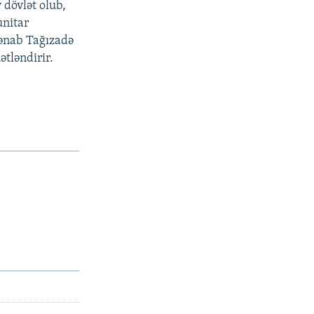
 dövlət olub,
unitar
ənab Tağızadə
tləndirir.