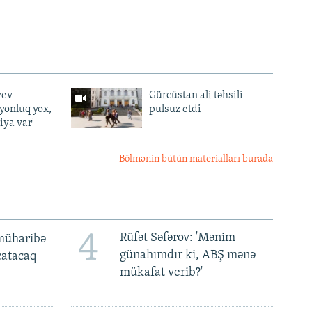
yev
Gürcüstan ali təhsili
lyonluq yox,
pulsuz etdi
iya var'
Bölmənin bütün materialları burada
4
Rüfət Səfərov: 'Mənim
müharibə
günahımdır ki, ABŞ mənə
 çatacaq
mükafat verib?'