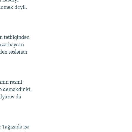
istədiyi
demək deyil.
in tətbiqindən
Azərbaycan
ndən səslənən
anın rəsmi
o deməkdir ki,
dyarov da
r Tağızadə isə