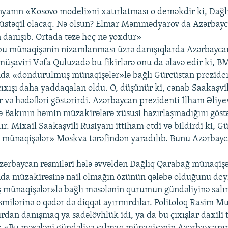
yanın «Kosovo modeli»ni xatırlatması o deməkdir ki, Dağl
üstəqil olacaq. Nə olsun? Elmar Məmmədyarov da Azərbayc
danışıb. Ortada təzə heç nə yoxdur»
u münaqişənin nizamlanması üzrə danışıqlarda Azərbaycanı
müşaviri Vəfa Quluzadə bu fikirlərə onu da əlavə edir ki, B
da «dondurulmuş münaqişələr»lə bağlı Gürcüstan preziden
çıxışı daha yaddaqalan oldu. O, düşünür ki, cənab Saakaşvi
r və hədəfləri göstərirdi. Azərbaycan prezidenti İlham Əliye
ə Bakının həmin müzakirələrə xüsusi hazırlaşmadığını göst
r. Mixail Saakaşvili Rusiyanı ittiham etdi və bildirdi ki, 
münaqişələr» Moskva tərəfindən yaradılıb. Bunu Azərbayc
Azərbaycan rəsmiləri hələ əvvəldən Dağlıq Qarabağ münaqiş
a müzakirəsinə nail olmağın özünün qələbə olduğunu deyi
münaqişələr»lə bağlı məsələnin qurumun gündəliyinə salı
smilərinə o qədər də diqqət ayırmırdılar. Politoloq Rasim M
rdan danışmaq ya sadəlövhlük idi, ya da bu çıxışlar daxili 