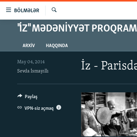
Keçid
BÖLMƏLƏR
linkləri
Axtar
Əsas
"İZ" MƏDƏNIYYƏT PROQRAM
GÜNDƏM
məzmuna
#İZAHLA
qayıt
ARXIV
HAQQINDA
Əsas
KORRUPSIOMETR
naviqasiyaya
#ƏSLINDƏ
qayıt
May 04, 2014
İz - Parisd
Axtarışa
Sevda İsmayıllı
FƏRQƏ BAX
keç
QANUNI DOĞRU
ARAŞDIRMA
Paylaş
MULTIMEDIA
VPN-siz açmaq
RADIO ARXIV
VIDEO
HAQQIMIZDA
FOTOQALEREYA
OXU ZALI