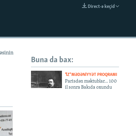
Direct-ə keçid
EMBED
əsinin
Buna da bax:
"İZ" MƏDƏNIYYƏT PROQRAMI
Parisdən məktublar... 100
il sonra Bakıda oxundu