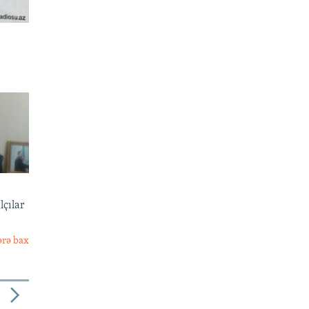
lçılar
ərə bax