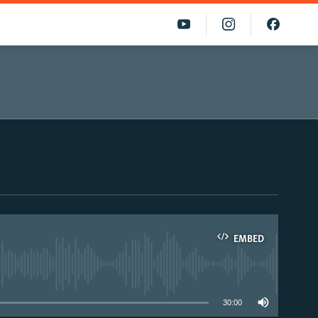
EMBED
able
30:00