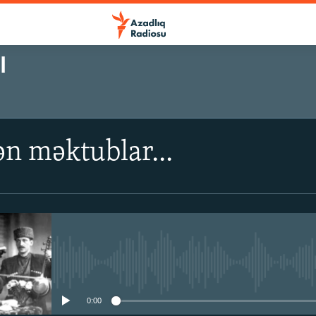
I
ən məktublar...
No media source currently avail
0:00