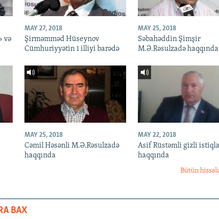
MAY 27, 2018
MAY 25, 2018
» və
Şirməmməd Hüseynov
Səbahəddin Şimşir
Cümhuriyyətin 1 illiyi barədə
M.Ə.Rəsulzadə haqqında
MAY 25, 2018
MAY 22, 2018
Cəmil Həsənli M.Ə.Rəsulzadə
Asif Rüstəmli gizli istiqla
haqqında
haqqında
Bütün hissəl
RA BAX