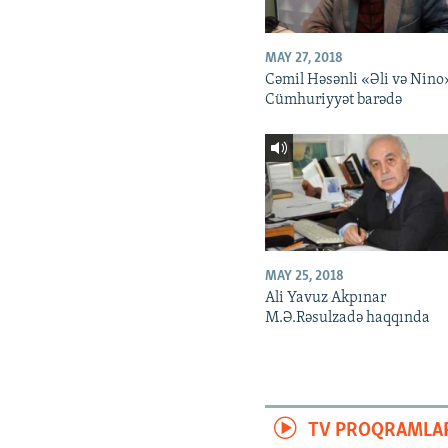
MAY 27, 2018
Cəmil Həsənli «Əli və Nino
Cümhuriyyət barədə
MAY 25, 2018
Ali Yavuz Akpınar
M.Ə.Rəsulzadə haqqında
TV PROQRAMLA