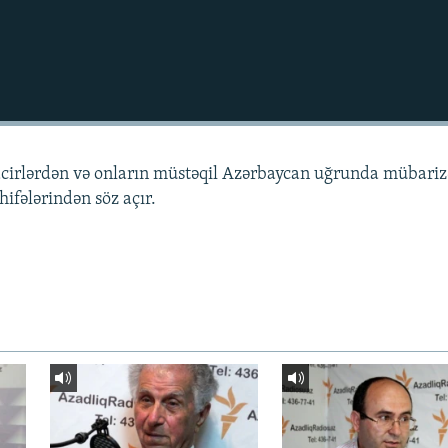
acirlərdən və onların müstəqil Azərbaycan uğrunda mübariz
ifələrindən söz açır.