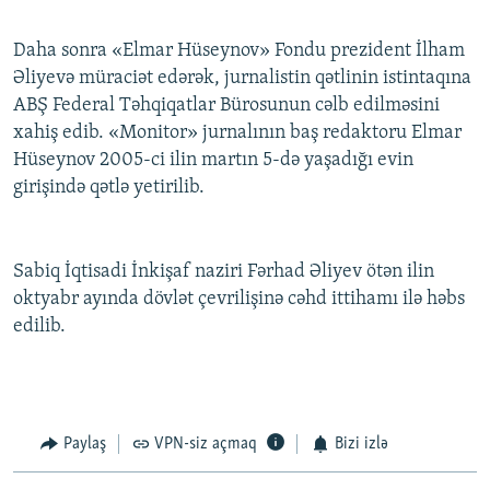
Daha sonra «Elmar Hüseynov» Fondu prezident İlham
Əliyevə müraciət edərək, jurnalistin qətlinin istintaqına
ABŞ Federal Təhqiqatlar Bürosunun cəlb edilməsini
xahiş edib. «Monitor» jurnalının baş redaktoru Elmar
Hüseynov 2005-ci ilin martın 5-də yaşadığı evin
girişində qətlə yetirilib.
Sabiq İqtisadi İnkişaf naziri Fərhad Əliyev ötən ilin
oktyabr ayında dövlət çevrilişinə cəhd ittihamı ilə həbs
edilib.
Paylaş
VPN-siz açmaq
Bizi izlə