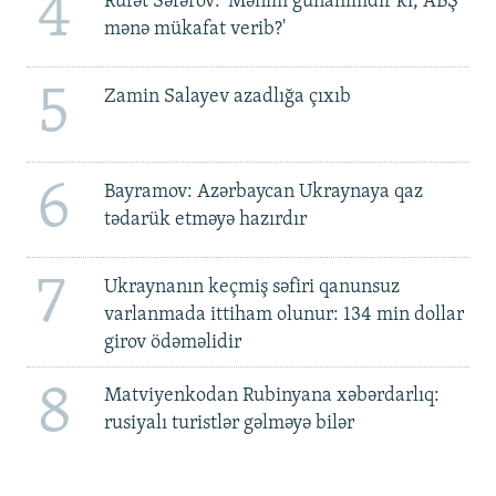
4
Rüfət Səfərov: 'Mənim günahımdır ki, ABŞ
mənə mükafat verib?'
5
Zamin Salayev azadlığa çıxıb
6
Bayramov: Azərbaycan Ukraynaya qaz
tədarük etməyə hazırdır
7
Ukraynanın keçmiş səfiri qanunsuz
varlanmada ittiham olunur: 134 min dollar
girov ödəməlidir
8
Matviyenkodan Rubinyana xəbərdarlıq:
rusiyalı turistlər gəlməyə bilər