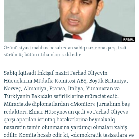
İNFOQRAFIKA
AZƏRBAYCAN ƏDƏBIYYATI KITABXANASI
MISSIYAMIZ
BIZI IZLƏ
KARIKATURA
İSLAM VƏ DEMOKRATIYA
PEŞƏ ETIKASI VƏ JURNALISTIKA STANDARTLARIMIZ
İZ - MƏDƏNIYYƏT PROQRAMI
MATERIALLARIMIZDAN ISTIFADƏ
AZADLIQRADIOSU MOBIL TELEFONUNUZDA
RFE/RL-in bütün saytları
Özünü siyasi məhbus hesab edən sabiq nazir ona qarşı irəli
BIZIMLƏ ƏLAQƏ
sürülmüş bütün ittihamları rədd edir
XƏBƏR BÜLLETENLƏRIMIZ
Sabiq İqtisadi İnkişaf naziri Fərhad Əliyevin
Hüquqlarını Müdafiə Komitəsi ABŞ, Böyük Britaniya,
Norveç, Almaniya, Fransa, İtaliya, Yunanıstan və
Türkiyənin Bakıdakı səfirliklərinə müraciət edib.
Müraciətdə diplomatlardan «Monitor» jurnalının baş
redaktoru Elmar Hüseynovun qətli və Fərhad Əliyevə
qarşı aparılan istintaq hərəkətlərinə beynəlxalq
nəzarətin təmin olunmasına yardımçı olmaları xahiş
edilir. Komitə hesab edir ki, «demokratik təsisatlara və