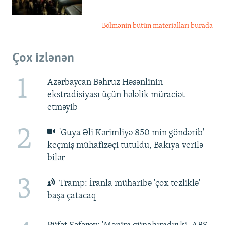
Bölmənin bütün materialları burada
Çox izlənən
1
Azərbaycan Bəhruz Həsənlinin
ekstradisiyası üçün hələlik müraciət
etməyib
2
'Guya Əli Kərimliyə 850 min göndərib' –
keçmiş mühafizəçi tutuldu, Bakıya verilə
bilər
3
Tramp: İranla müharibə 'çox tezliklə'
başa çatacaq