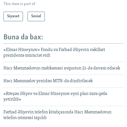
This item is part of
Siyasət
Sosial
Buna da bax:
«Elmar Hüseynov» Fondu və Fərhad Əliyevin vəkilləri
prezidentə müraciət etdi
Hacı Məmmədovun məhkəməsi avqustun 21-də davam edəcək
Hacı Məmmədov yenidən MTN-də dindiriləcək
«Rövşən Əliyev və Elmar Hüseynov eyni plan üzrə qətlə
yetirilib»
Fərhad Əliyevin telefon kitabçasında Hacı Məmmədovun
telefon nömrəsi tapılıb