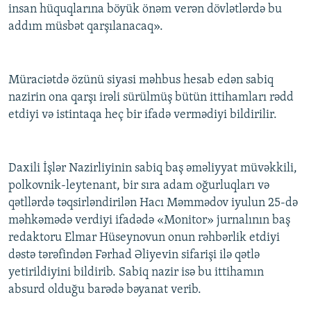
insan hüquqlarına böyük önəm verən dövlətlərdə bu
addım müsbət qarşılanacaq».
Müraciətdə özünü siyasi məhbus hesab edən sabiq
nazirin ona qarşı irəli sürülmüş bütün ittihamları rədd
etdiyi və istintaqa heç bir ifadə vermədiyi bildirilir.
Daxili İşlər Nazirliyinin sabiq baş əməliyyat müvəkkili,
polkovnik-leytenant, bir sıra adam oğurluqları və
qətllərdə təqsirləndirilən Hacı Məmmədov iyulun 25-də
məhkəmədə verdiyi ifadədə «Monitor» jurnalının baş
redaktoru Elmar Hüseynovun onun rəhbərlik etdiyi
dəstə tərəfindən Fərhad Əliyevin sifarişi ilə qətlə
yetirildiyini bildirib. Sabiq nazir isə bu ittihamın
absurd olduğu barədə bəyanat verib.