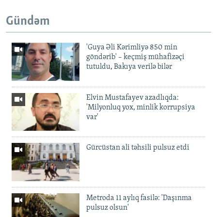
Gündəm
'Guya Əli Kərimliyə 850 min
göndərib' – keçmiş mühafizəçi
tutuldu, Bakıya verilə bilər
Elvin Mustafayev azadlıqda:
'Milyonluq yox, minlik korrupsiya
var'
Gürcüstan ali təhsili pulsuz etdi
Metroda 11 aylıq fasilə: 'Daşınma
pulsuz olsun'