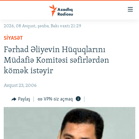
Keçid
linkləri
Əsas
2026, 08 Avqust, şənbə, Bakı vaxtı 21:29
məzmuna
GÜNDƏM
SIYASƏT
qayıt
#İZAHLA
Əsas
Fərhad Əliyevin Hüquqlarını
KORRUPSIOMETR
naviqasiyaya
Müdafiə Komitəsi səfirlərdən
qayıt
#ƏSLINDƏ
kömək istəyir
Axtarışa
FƏRQƏ BAX
keç
Avqust 23, 2006
QANUNI DOĞRU
Paylaş
VPN-siz açmaq
ARAŞDIRMA
MULTIMEDIA
RADIO ARXIV
VIDEO
HAQQIMIZDA
FOTOQALEREYA
OXU ZALI