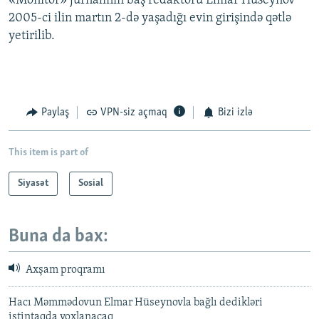
«Monitor» jurnalının baş redaktoru Elmar Hüseynov
2005-ci ilin martın 2-də yaşadığı evin girişində qətlə
yetirilib.
Paylaş
VPN-siz açmaq
Bizi izlə
This item is part of
Siyasət
Sosial
Buna da bax:
Axşam proqramı
Hacı Məmmədovun Elmar Hüseynovla bağlı dedikləri
istintaqda yoxlanacaq