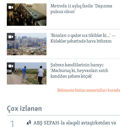
Metroda 11 aylıq fasilə: 'Daşınma
pulsuz olsun'
'Binaları o qədər sıx tikiblər ki...' —
Küləklər şəhərində hava böhranı
Şabran kəndlilərinin harayı:
'Məcburuq ki, heyvanları satıb
kənddən şəhərə köçək'
Bölmənin bütün materialları burada
Çox izlənən
ABŞ SEPAH-la əlaqəli aviaşirkətdən və