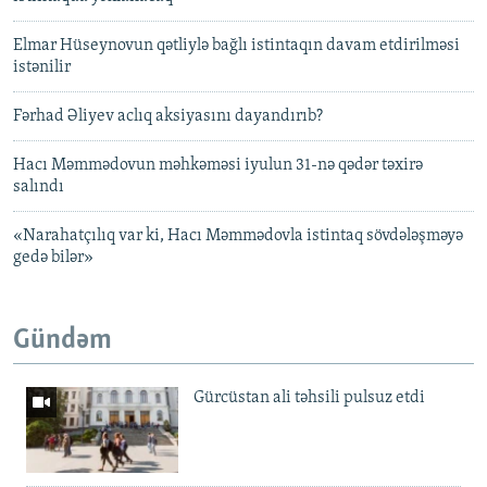
Elmar Hüseynovun qətliylə bağlı istintaqın davam etdirilməsi
istənilir
Fərhad Əliyev aclıq aksiyasını dayandırıb?
Hacı Məmmədovun məhkəməsi iyulun 31-nə qədər təxirə
salındı
«Narahatçılıq var ki, Hacı Məmmədovla istintaq sövdələşməyə
gedə bilər»
Gündəm
Gürcüstan ali təhsili pulsuz etdi