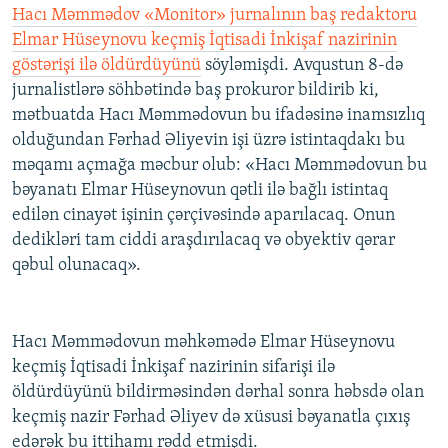
Hacı Məmmədov «Monitor» jurnalının baş redaktoru
Elmar Hüseynovu keçmiş İqtisadi İnkişaf nazirinin
göstərişi ilə öldürdüyünü
söyləmişdi. Avqustun 8-də
jurnalistlərə söhbətində baş prokuror bildirib ki,
mətbuatda Hacı Məmmədovun bu ifadəsinə inamsızlıq
olduğundan Fərhad Əliyevin işi üzrə istintaqdakı bu
məqamı açmağa məcbur olub: «Hacı Məmmədovun bu
bəyanatı Elmar Hüseynovun qətli ilə bağlı istintaq
edilən cinayət işinin çərçivəsində aparılacaq. Onun
dedikləri tam ciddi araşdırılacaq və obyektiv qərar
qəbul olunacaq».
Hacı Məmmədovun məhkəmədə Elmar Hüseynovu
keçmiş İqtisadi İnkişaf nazirinin sifarişi ilə
öldürdüyünü bildirməsindən dərhal sonra həbsdə olan
keçmiş nazir Fərhad Əliyev də xüsusi bəyanatla çıxış
edərək bu ittihamı rədd etmişdi.