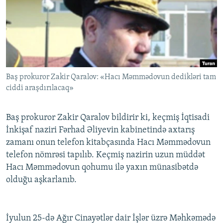
İNFOQRAFIKA
AZƏRBAYCAN ƏDƏBIYYATI KITABXANASI
MISSIYAMIZ
BIZI IZLƏ
KARIKATURA
İSLAM VƏ DEMOKRATIYA
PEŞƏ ETIKASI VƏ JURNALISTIKA STANDARTLARIMIZ
İZ - MƏDƏNIYYƏT PROQRAMI
MATERIALLARIMIZDAN ISTIFADƏ
AZADLIQRADIOSU MOBIL TELEFONUNUZDA
RFE/RL-in bütün saytları
Baş prokuror Zakir Qaralov: «Hacı Məmmədovun dedikləri tam
BIZIMLƏ ƏLAQƏ
ciddi araşdırılacaq»
XƏBƏR BÜLLETENLƏRIMIZ
Baş prokuror Zakir Qaralov bildirir ki, keçmiş İqtisadi
İnkişaf naziri Fərhad Əliyevin kabinetində axtarış
zamanı onun telefon kitabçasında Hacı Məmmədovun
telefon nömrəsi tapılıb. Keçmiş nazirin uzun müddət
Hacı Məmmədovun qohumu ilə yaxın münasibətdə
olduğu aşkarlanıb.
İyulun 25-də Ağır Cinayətlər dair İşlər üzrə Məhkəmədə