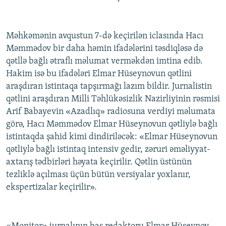
Məhkəmənin avqustun 7-də keçirilən iclasında Hacı
Məmmədov bir daha həmin ifadələrini təsdiqləsə də
qətllə bağlı ətraflı məlumat verməkdən imtina edib.
Hakim isə bu ifadələri Elmar Hüseynovun qətlini
araşdıran istintaqa tapşırmağı lazım bildir. Jurnalistin
qətlini araşdıran Milli Təhlükəsizlik Nazirliyinin rəsmisi
Arif Babayevin «Azadlıq» radiosuna verdiyi məlumata
görə, Hacı Məmmədov Elmar Hüseynovun qətliylə bağlı
istintaqda şahid kimi dindiriləcək: «Elmar Hüseynovun
qətliylə bağlı istintaq intensiv gedir, zəruri əməliyyat-
axtarış tədbirləri həyata keçirilir. Qətlin üstünün
tezliklə açılması üçün bütün versiyalar yoxlanır,
ekspertizalar keçirilir».