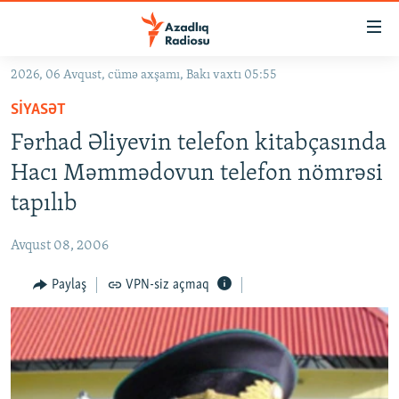
Keçid
linkləri
Əsas
2026, 06 Avqust, cümə axşamı, Bakı vaxtı 05:55
məzmuna
GÜNDƏM
SIYASƏT
qayıt
#İZAHLA
Əsas
Fərhad Əliyevin telefon kitabçasında
KORRUPSIOMETR
naviqasiyaya
Hacı Məmmədovun telefon nömrəsi
qayıt
#ƏSLINDƏ
tapılıb
Axtarışa
FƏRQƏ BAX
keç
Avqust 08, 2006
QANUNI DOĞRU
Paylaş
VPN-siz açmaq
ARAŞDIRMA
MULTIMEDIA
RADIO ARXIV
VIDEO
HAQQIMIZDA
FOTOQALEREYA
OXU ZALI