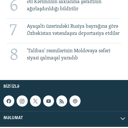
6
Əli Kərimlinin saxlanma şəraitinin
ağırlaşdırıldığı bildirilir
7
Ayaqaltı üzərindəki Rusiya bayrağına görə
Özbəkistan vətəndaşını deportasiya etdilər
8
'Taliban' rəsmilərinin Moldovaya səfəri
siyasi qalmaqal yaradıb
BIZI IZLƏ
MƏLUMAT