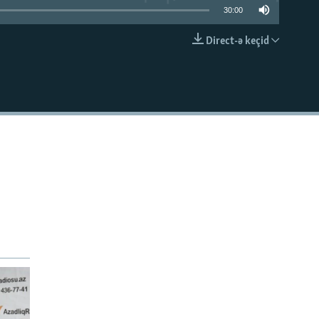
30:00
Direct-ə keçid
EMBED