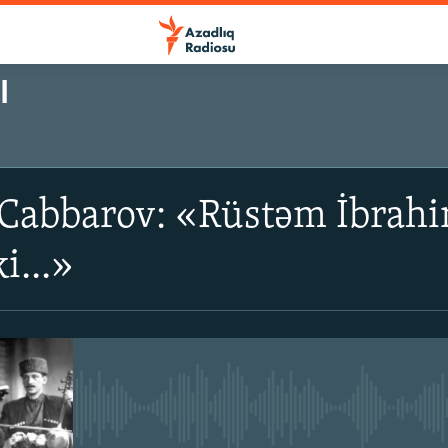
I
sa Cabbarov: «Rüstəm İbra
i...»
No media source currently avail