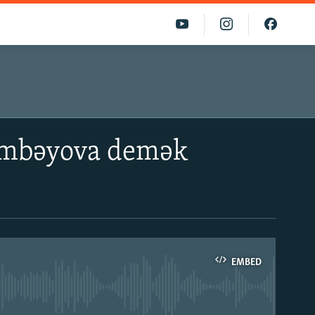
himbəyova demək
EMBED
able