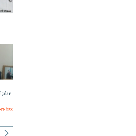
lçılar
ərə bax