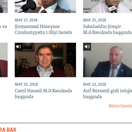
MAY 27, 2018
MAY 25, 2018
» və
Şirməmməd Hüseynov
Səbahəddin Şimşir
Cümhuriyyətin 1 illiyi barədə
M.Ə.Rəsulzadə haqqında
MAY 25, 2018
MAY 22, 2018
Cəmil Həsənli M.Ə.Rəsulzadə
Asif Rüstəmli gizli istiqla
haqqında
haqqında
Bütün hissəl
RA BAX