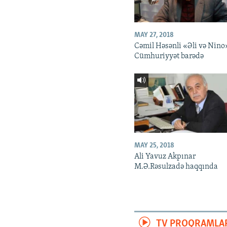
MAY 27, 2018
Cəmil Həsənli «Əli və Nino
Cümhuriyyət barədə
MAY 25, 2018
Ali Yavuz Akpınar
M.Ə.Rəsulzadə haqqında
TV PROQRAMLA