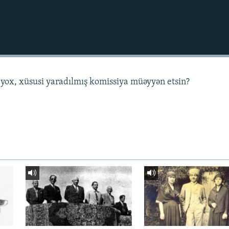
t yox, xüsusi yaradılmış komissiya müəyyən etsin?