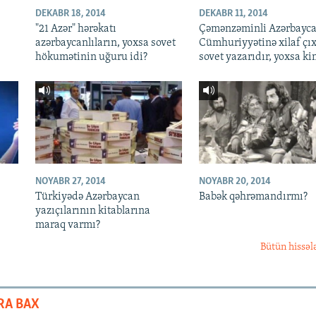
DEKABR 18, 2014
DEKABR 11, 2014
"21 Azər" hərəkatı
Çəmənzəminli Azərbayc
azərbaycanlıların, yoxsa sovet
Cümhuriyyətinə xilaf çı
hökumətinin uğuru idi?
sovet yazarıdır, yoxsa ki
NOYABR 27, 2014
NOYABR 20, 2014
Türkiyədə Azərbaycan
Babək qəhrəmandırmı?
yazıçılarının kitablarına
maraq varmı?
Bütün hissəl
RA BAX