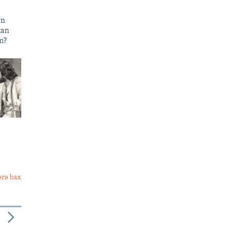
an
xan
m?
ərə bax