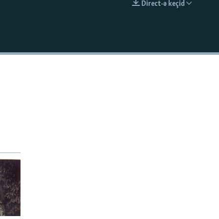
Direct-ə keçid
EMBED