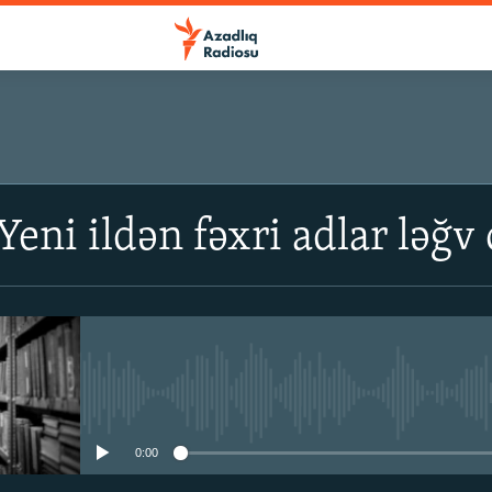
Yeni ildən fəxri adlar ləğv
No media source currently avail
0:00