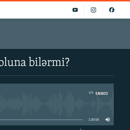
 oluna bilərmi?
EMBED
able
1:00:00