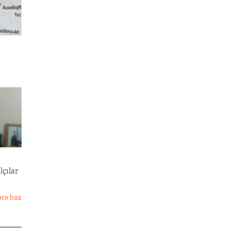
lçılar
ərə bax