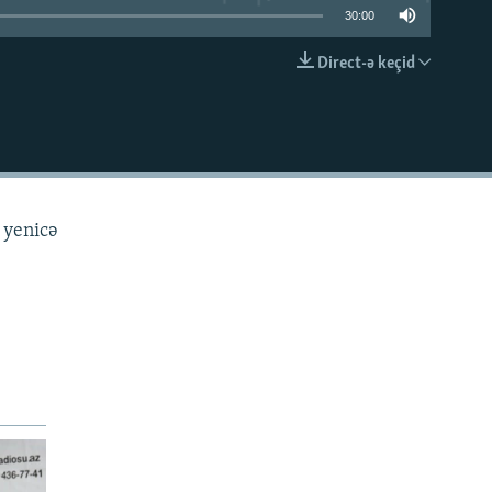
30:00
Direct-ə keçid
EMBED
 yenicə