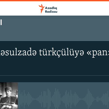
I
 Rəsulzadə türkçülüyə «pa
No media source currently avail