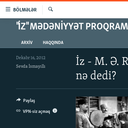
Keçid
BÖLMƏLƏR
linkləri
Axtar
Əsas
"İZ" MƏDƏNIYYƏT PROQRAM
GÜNDƏM
məzmuna
#İZAHLA
qayıt
ARXIV
HAQQINDA
Əsas
KORRUPSIOMETR
naviqasiyaya
#ƏSLINDƏ
qayıt
Dekabr 16, 2012
İz - M. Ə.
Axtarışa
Sevda İsmayıllı
FƏRQƏ BAX
keç
nə dedi?
QANUNI DOĞRU
ARAŞDIRMA
MULTIMEDIA
Paylaş
RADIO ARXIV
VIDEO
VPN-siz açmaq
HAQQIMIZDA
FOTOQALEREYA
OXU ZALI