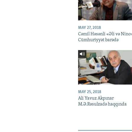
MAY 27, 2018
Cəmil Həsənli «Əli və Nino
Cümhuriyyət barədə
MAY 25, 2018
Ali Yavuz Akpınar
M.Ə.Rəsulzadə haqqında