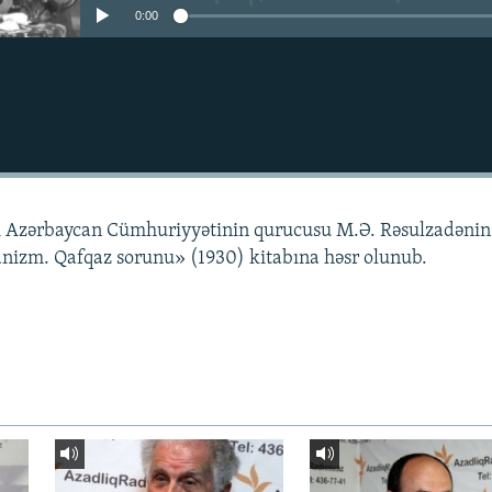
0:00
ı Azərbaycan Cümhuriyyətinin qurucusu M.Ə. Rəsulzadənin
nizm. Qafqaz sorunu» (1930) kitabına həsr olunub.