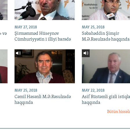
MAY 27, 2018
MAY 25, 2018
» və
Şirməmməd Hüseynov
Səbahəddin Şimşir
Cümhuriyyətin 1 illiyi barədə
M.Ə.Rəsulzadə haqqında
MAY 25, 2018
MAY 22, 2018
Cəmil Həsənli M.Ə.Rəsulzadə
Asif Rüstəmli gizli istiqla
haqqında
haqqında
Bütün hissəl