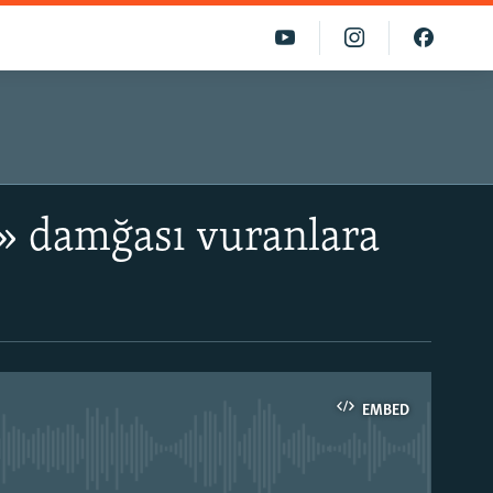
n» damğası vuranlara
EMBED
able