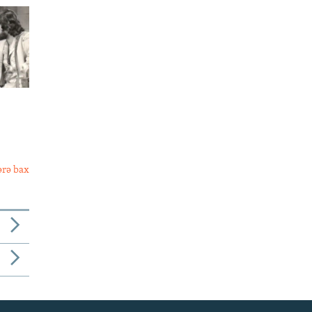
ərə bax