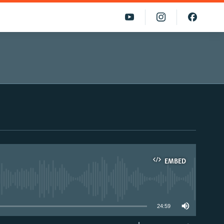
EMBED
able
24:59