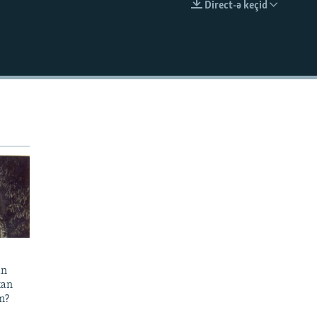
Direct-ə keçid
EMBED
an
xan
m?