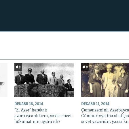
DEKABR 18, 2014
DEKABR 11, 2014
"21 Azər" hərəkatı
Çəmənzəminli Azərbayc
azərbaycanlıların, yoxsa sovet
Cümhuriyyətinə xilaf çı
hökumətinin uğuru idi?
sovet yazarıdır, yoxsa ki