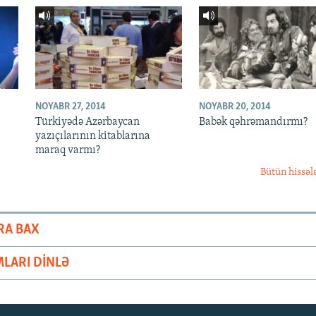
NOYABR 27, 2014
NOYABR 20, 2014
Türkiyədə Azərbaycan
Babək qəhrəmandırmı?
yazıçılarının kitablarına
maraq varmı?
Bütün hissəl
RA BAX
LARI DINLƏ