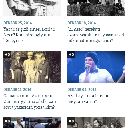
DEKABR 25, 2014
DEKABR 18, 2014
Yazarlar gizli sirləri açırlar.
"21 Azər" hərəkatı
Necə? Konspirologiyanın
azərbaycanlıların, yoxsa sovet
köməyi ilə...
hökumətinin uğuru idi?
DEKABR 11, 2014
DEKABR 04, 2014
Çəmənzəminli Azərbaycan
Azərbaycanda istedada
Cümhuriyyətinə xilaf çıxan
meydan varmı?
sovet yazarıdır, yoxsa kim?