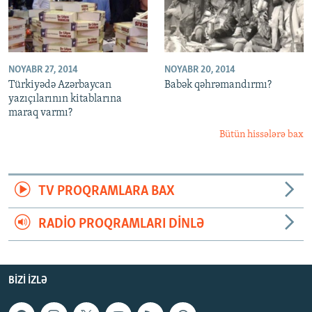
NOYABR 27, 2014
NOYABR 20, 2014
Türkiyədə Azərbaycan
Babək qəhrəmandırmı?
yazıçılarının kitablarına
maraq varmı?
Bütün hissələrə bax
TV PROQRAMLARA BAX
RADIO PROQRAMLARI DINLƏ
BIZI IZLƏ