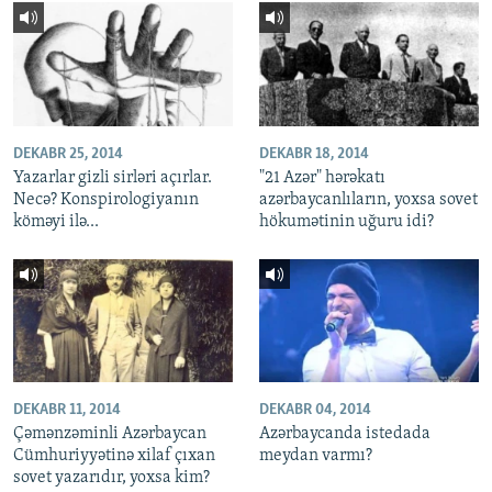
DEKABR 25, 2014
DEKABR 18, 2014
Yazarlar gizli sirləri açırlar.
"21 Azər" hərəkatı
Necə? Konspirologiyanın
azərbaycanlıların, yoxsa sovet
köməyi ilə...
hökumətinin uğuru idi?
DEKABR 11, 2014
DEKABR 04, 2014
Çəmənzəminli Azərbaycan
Azərbaycanda istedada
Cümhuriyyətinə xilaf çıxan
meydan varmı?
sovet yazarıdır, yoxsa kim?