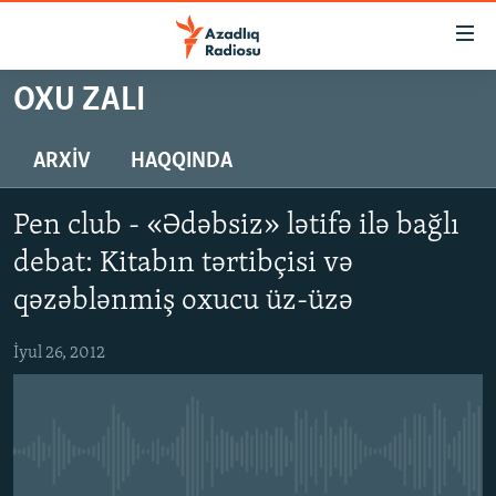
Keçid
linkləri
Əsas
OXU ZALI
məzmuna
GÜNDƏM
qayıt
#İZAHLA
ARXIV
HAQQINDA
Əsas
KORRUPSIOMETR
naviqasiyaya
Pen club - «Ədəbsiz» lətifə ilə bağlı
qayıt
#ƏSLINDƏ
Axtarışa
debat: Kitabın tərtibçisi və
FƏRQƏ BAX
keç
qəzəblənmiş oxucu üz-üzə
QANUNI DOĞRU
İyul 26, 2012
ARAŞDIRMA
MULTIMEDIA
RADIO ARXIV
VIDEO
No media source currently available
HAQQIMIZDA
FOTOQALEREYA
OXU ZALI