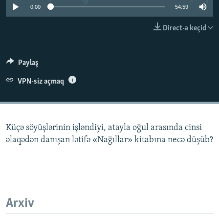
0:00
54:59
İNFOQRAFIKA
AZƏRBAYCAN ƏDƏBIYYATI KITABXANASI
MISSIYAMIZ
BIZI IZLƏ
KARIKATURA
İSLAM VƏ DEMOKRATIYA
PEŞƏ ETIKASI VƏ JURNALISTIKA STANDARTLARIMIZ
Direct-ə keçid
İZ - MƏDƏNIYYƏT PROQRAMI
MATERIALLARIMIZDAN ISTIFADƏ
AZADLIQRADIOSU MOBIL TELEFONUNUZDA
RFE/RL-in bütün saytları
Paylaş
BIZIMLƏ ƏLAQƏ
VPN-siz açmaq
XƏBƏR BÜLLETENLƏRIMIZ
Küçə söyüşlərinin işləndiyi, atayla oğul arasında cinsi
əlaqədən danışan lətifə «Nağıllar» kitabına necə düşüb?
Arxiv