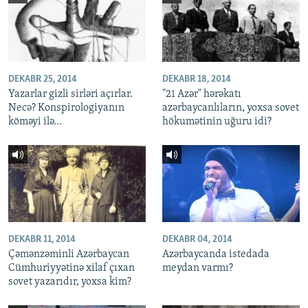
DEKABR 25, 2014
DEKABR 18, 2014
Yazarlar gizli sirləri açırlar.
"21 Azər" hərəkatı
Necə? Konspirologiyanın
azərbaycanlıların, yoxsa sovet
köməyi ilə...
hökumətinin uğuru idi?
DEKABR 11, 2014
DEKABR 04, 2014
Çəmənzəminli Azərbaycan
Azərbaycanda istedada
Cümhuriyyətinə xilaf çıxan
meydan varmı?
sovet yazarıdır, yoxsa kim?