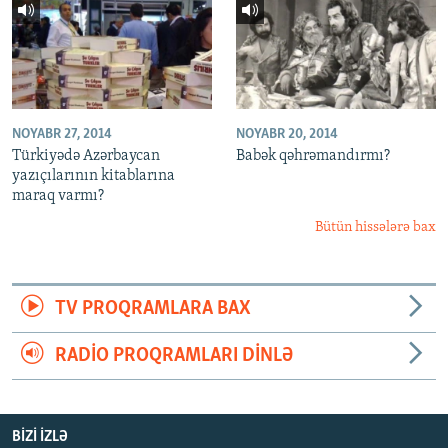
NOYABR 27, 2014
NOYABR 20, 2014
Türkiyədə Azərbaycan
Babək qəhrəmandırmı?
yazıçılarının kitablarına
maraq varmı?
Bütün hissələrə bax
TV PROQRAMLARA BAX
RADIO PROQRAMLARI DINLƏ
BIZI IZLƏ