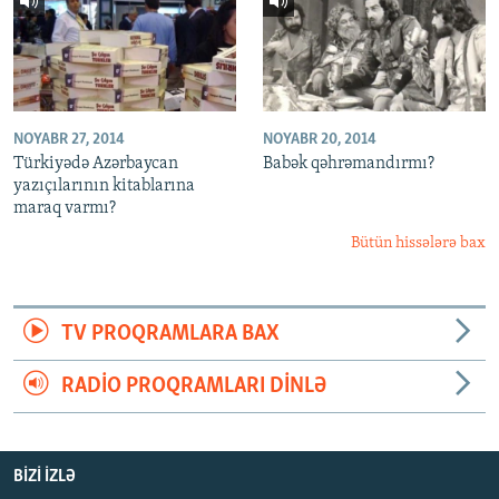
NOYABR 27, 2014
NOYABR 20, 2014
Türkiyədə Azərbaycan
Babək qəhrəmandırmı?
yazıçılarının kitablarına
maraq varmı?
Bütün hissələrə bax
TV PROQRAMLARA BAX
RADIO PROQRAMLARI DINLƏ
BIZI IZLƏ