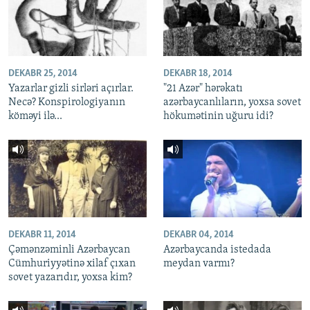
DEKABR 25, 2014
DEKABR 18, 2014
Yazarlar gizli sirləri açırlar.
"21 Azər" hərəkatı
Necə? Konspirologiyanın
azərbaycanlıların, yoxsa sovet
köməyi ilə...
hökumətinin uğuru idi?
DEKABR 11, 2014
DEKABR 04, 2014
Çəmənzəminli Azərbaycan
Azərbaycanda istedada
Cümhuriyyətinə xilaf çıxan
meydan varmı?
sovet yazarıdır, yoxsa kim?