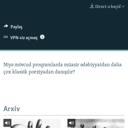
İNFOQRAFIKA
AZƏRBAYCAN ƏDƏBIYYATI KITABXANASI
MISSIYAMIZ
Direct-ə keçid
BIZI IZLƏ
KARIKATURA
İSLAM VƏ DEMOKRATIYA
PEŞƏ ETIKASI VƏ JURNALISTIKA STANDARTLARIMIZ
İZ - MƏDƏNIYYƏT PROQRAMI
MATERIALLARIMIZDAN ISTIFADƏ
Paylaş
AZADLIQRADIOSU MOBIL TELEFONUNUZDA
RFE/RL-in bütün saytları
VPN-siz açmaq
BIZIMLƏ ƏLAQƏ
XƏBƏR BÜLLETENLƏRIMIZ
Niyə mövcud proqramlarda müasir ədəbiyyatdan daha
çox klassik poeziyadan danışılır?
Arxiv