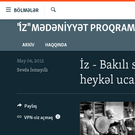
Keçid
BÖLMƏLƏR
linkləri
Axtar
Əsas
"İZ" MƏDƏNIYYƏT PROQRAM
GÜNDƏM
məzmuna
#İZAHLA
qayıt
ARXIV
HAQQINDA
Əsas
KORRUPSIOMETR
naviqasiyaya
#ƏSLINDƏ
qayıt
May 06, 2012
İz - Bakıl
Axtarışa
Sevda İsmayıllı
FƏRQƏ BAX
keç
heykəl uca
QANUNI DOĞRU
ARAŞDIRMA
MULTIMEDIA
Paylaş
RADIO ARXIV
VIDEO
VPN-siz açmaq
HAQQIMIZDA
FOTOQALEREYA
OXU ZALI