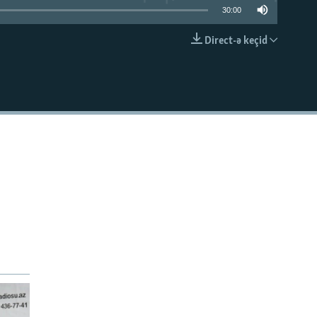
30:00
Direct-ə keçid
EMBED