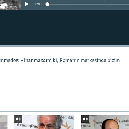
0:00
əmmədov: «İnanmazdım ki, Romanın mərkəzində bizim