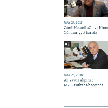
MAY 27, 2018
Cəmil Həsənli «Əli və Nino
Cümhuriyyət barədə
MAY 25, 2018
Ali Yavuz Akpınar
M.Ə.Rəsulzadə haqqında