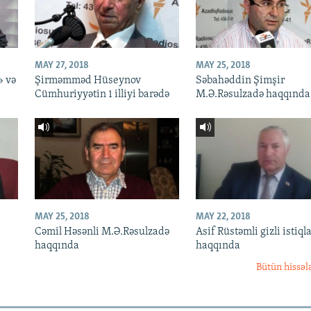
MAY 27, 2018
MAY 25, 2018
» və
Şirməmməd Hüseynov
Səbahəddin Şimşir
Cümhuriyyətin 1 illiyi barədə
M.Ə.Rəsulzadə haqqında
MAY 25, 2018
MAY 22, 2018
Cəmil Həsənli M.Ə.Rəsulzadə
Asif Rüstəmli gizli istiqla
haqqında
haqqında
Bütün hissəl