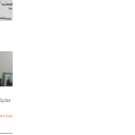
lçılar
ərə bax