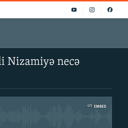
li Nizamiyə necə
EMBED
able