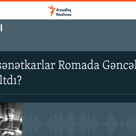
I
ı sənətkarlar Romada Gəncə
ltdı?
No media source currently avail