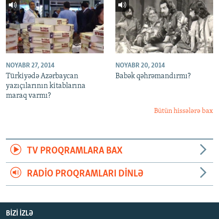
NOYABR 27, 2014
NOYABR 20, 2014
Türkiyədə Azərbaycan
Babək qəhrəmandırmı?
yazıçılarının kitablarına
maraq varmı?
Bütün hissələrə bax
TV PROQRAMLARA BAX
RADIO PROQRAMLARI DINLƏ
BIZI IZLƏ