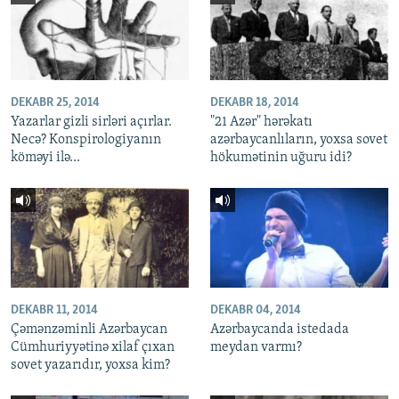
DEKABR 25, 2014
DEKABR 18, 2014
Yazarlar gizli sirləri açırlar.
"21 Azər" hərəkatı
Necə? Konspirologiyanın
azərbaycanlıların, yoxsa sovet
köməyi ilə...
hökumətinin uğuru idi?
DEKABR 11, 2014
DEKABR 04, 2014
Çəmənzəminli Azərbaycan
Azərbaycanda istedada
Cümhuriyyətinə xilaf çıxan
meydan varmı?
sovet yazarıdır, yoxsa kim?