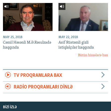
MAY 25, 2018
MAY 22, 2018
Cəmil Həsənli M.Ə.Rəsulzadə
Asif Rüstəmli gizli
haqqında
istiqlalçılar haqqında
Bütün hissələrə bax
TV PROQRAMLARA BAX
RADIO PROQRAMLARI DINLƏ
BIZI IZLƏ