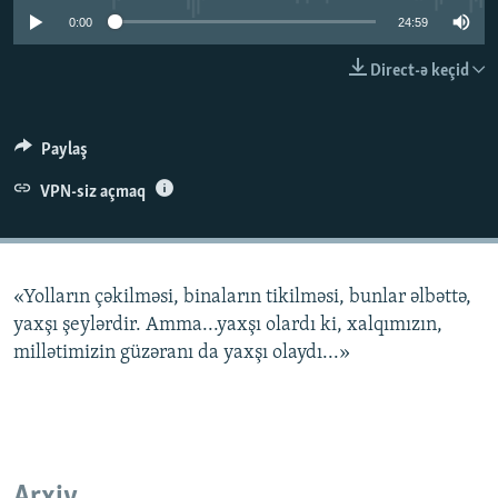
İNFOQRAFIKA
AZƏRBAYCAN ƏDƏBIYYATI KITABXANASI
MISSIYAMIZ
0:00
24:59
BIZI IZLƏ
KARIKATURA
İSLAM VƏ DEMOKRATIYA
PEŞƏ ETIKASI VƏ JURNALISTIKA STANDARTLARIMIZ
Direct-ə keçid
İZ - MƏDƏNIYYƏT PROQRAMI
MATERIALLARIMIZDAN ISTIFADƏ
AZADLIQRADIOSU MOBIL TELEFONUNUZDA
RFE/RL-in bütün saytları
Paylaş
BIZIMLƏ ƏLAQƏ
VPN-siz açmaq
XƏBƏR BÜLLETENLƏRIMIZ
«Yolların çəkilməsi, binaların tikilməsi, bunlar əlbəttə,
yaxşı şeylərdir. Amma...yaxşı olardı ki, xalqımızın,
millətimizin güzəranı da yaxşı olaydı...»
Arxiv