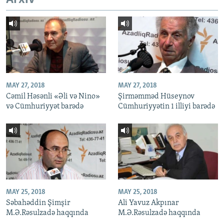
MAY 27, 2018
MAY 27, 2018
Cəmil Həsənli «Əli və Nino»
Şirməmməd Hüseynov
və Cümhuriyyət barədə
Cümhuriyyətin 1 illiyi barədə
MAY 25, 2018
MAY 25, 2018
Səbahəddin Şimşir
Ali Yavuz Akpınar
M.Ə.Rəsulzadə haqqında
M.Ə.Rəsulzadə haqqında