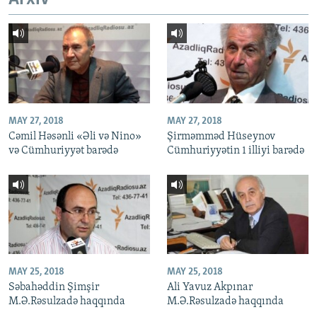
MAY 27, 2018
MAY 27, 2018
Cəmil Həsənli «Əli və Nino»
Şirməmməd Hüseynov
və Cümhuriyyət barədə
Cümhuriyyətin 1 illiyi barədə
MAY 25, 2018
MAY 25, 2018
Səbahəddin Şimşir
Ali Yavuz Akpınar
M.Ə.Rəsulzadə haqqında
M.Ə.Rəsulzadə haqqında