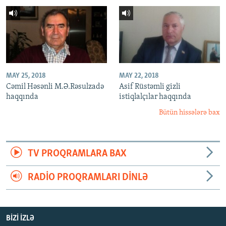
MAY 25, 2018
MAY 22, 2018
Cəmil Həsənli M.Ə.Rəsulzadə
Asif Rüstəmli gizli
haqqında
istiqlalçılar haqqında
Bütün hissələrə bax
TV PROQRAMLARA BAX
RADIO PROQRAMLARI DINLƏ
BIZI IZLƏ