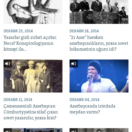
DEKABR 25, 2014
DEKABR 18, 2014
Yazarlar gizli sirləri açırlar.
"21 Azər" hərəkatı
Necə? Konspirologiyanın
azərbaycanlıların, yoxsa sovet
köməyi ilə...
hökumətinin uğuru idi?
DEKABR 11, 2014
DEKABR 04, 2014
Çəmənzəminli Azərbaycan
Azərbaycanda istedada
Cümhuriyyətinə xilaf çıxan
meydan varmı?
sovet yazarıdır, yoxsa kim?