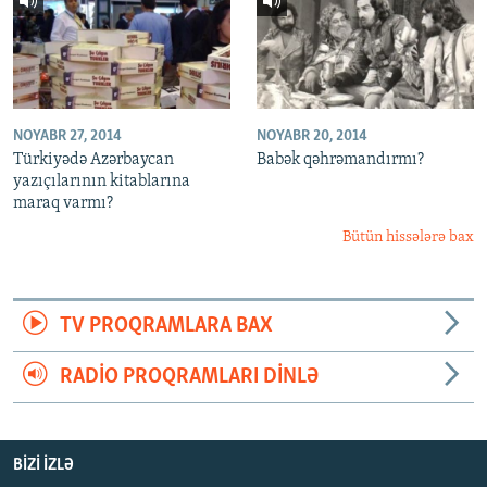
NOYABR 27, 2014
NOYABR 20, 2014
Türkiyədə Azərbaycan
Babək qəhrəmandırmı?
yazıçılarının kitablarına
maraq varmı?
Bütün hissələrə bax
TV PROQRAMLARA BAX
RADIO PROQRAMLARI DINLƏ
BIZI IZLƏ