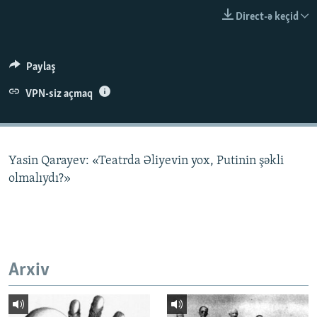
İNFOQRAFIKA
AZƏRBAYCAN ƏDƏBIYYATI KITABXANASI
MISSIYAMIZ
Direct-ə keçid
BIZI IZLƏ
KARIKATURA
İSLAM VƏ DEMOKRATIYA
PEŞƏ ETIKASI VƏ JURNALISTIKA STANDARTLARIMIZ
İZ - MƏDƏNIYYƏT PROQRAMI
MATERIALLARIMIZDAN ISTIFADƏ
Paylaş
AZADLIQRADIOSU MOBIL TELEFONUNUZDA
RFE/RL-in bütün saytları
VPN-siz açmaq
BIZIMLƏ ƏLAQƏ
XƏBƏR BÜLLETENLƏRIMIZ
Yasin Qarayev: «Teatrda Əliyevin yox, Putinin şəkli
olmalıydı?»
Arxiv