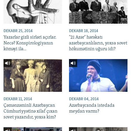
DEKABR 25, 2014
DEKABR 18, 2014
Yazarlar gizli sirləri açırlar.
"21 Azər" hərəkatı
Necə? Konspirologiyanın
azərbaycanlıların, yoxsa sovet
köməyi ilə...
hökumətinin uğuru idi?
DEKABR 11, 2014
DEKABR 04, 2014
Çəmənzəminli Azərbaycan
Azərbaycanda istedada
Cümhuriyyətinə xilaf çıxan
meydan varmı?
sovet yazarıdır, yoxsa kim?