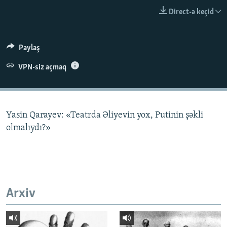
İNFOQRAFIKA
AZƏRBAYCAN ƏDƏBIYYATI KITABXANASI
MISSIYAMIZ
Direct-ə keçid
BIZI IZLƏ
KARIKATURA
İSLAM VƏ DEMOKRATIYA
PEŞƏ ETIKASI VƏ JURNALISTIKA STANDARTLARIMIZ
İZ - MƏDƏNIYYƏT PROQRAMI
MATERIALLARIMIZDAN ISTIFADƏ
Paylaş
AZADLIQRADIOSU MOBIL TELEFONUNUZDA
RFE/RL-in bütün saytları
VPN-siz açmaq
BIZIMLƏ ƏLAQƏ
XƏBƏR BÜLLETENLƏRIMIZ
Yasin Qarayev: «Teatrda Əliyevin yox, Putinin şəkli
olmalıydı?»
Arxiv