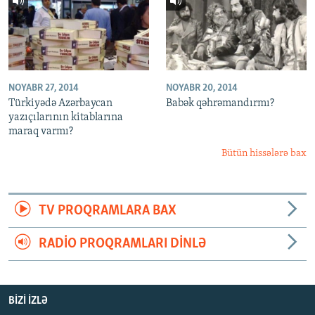
NOYABR 27, 2014
NOYABR 20, 2014
Türkiyədə Azərbaycan
Babək qəhrəmandırmı?
yazıçılarının kitablarına
maraq varmı?
Bütün hissələrə bax
TV PROQRAMLARA BAX
RADIO PROQRAMLARI DINLƏ
BIZI IZLƏ