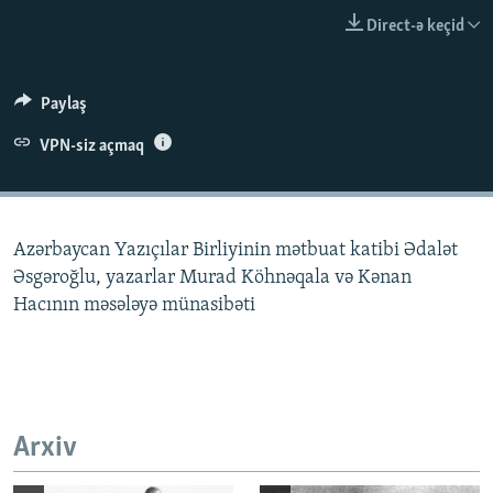
İNFOQRAFIKA
AZƏRBAYCAN ƏDƏBIYYATI KITABXANASI
MISSIYAMIZ
Direct-ə keçid
BIZI IZLƏ
KARIKATURA
İSLAM VƏ DEMOKRATIYA
PEŞƏ ETIKASI VƏ JURNALISTIKA STANDARTLARIMIZ
İZ - MƏDƏNIYYƏT PROQRAMI
MATERIALLARIMIZDAN ISTIFADƏ
Paylaş
AZADLIQRADIOSU MOBIL TELEFONUNUZDA
RFE/RL-in bütün saytları
VPN-siz açmaq
BIZIMLƏ ƏLAQƏ
XƏBƏR BÜLLETENLƏRIMIZ
Azərbaycan Yazıçılar Birliyinin mətbuat katibi Ədalət
Əsgəroğlu, yazarlar Murad Köhnəqala və Kənan
Hacının məsələyə münasibəti
Arxiv