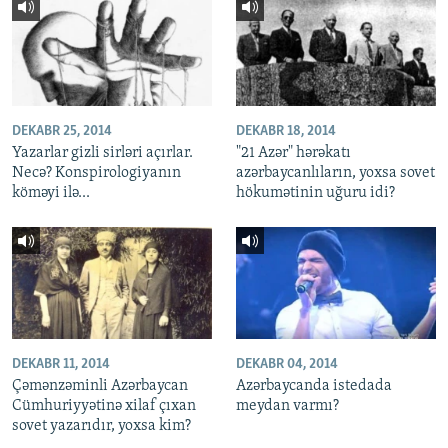
DEKABR 25, 2014
DEKABR 18, 2014
Yazarlar gizli sirləri açırlar.
"21 Azər" hərəkatı
Necə? Konspirologiyanın
azərbaycanlıların, yoxsa sovet
köməyi ilə...
hökumətinin uğuru idi?
DEKABR 11, 2014
DEKABR 04, 2014
Çəmənzəminli Azərbaycan
Azərbaycanda istedada
Cümhuriyyətinə xilaf çıxan
meydan varmı?
sovet yazarıdır, yoxsa kim?