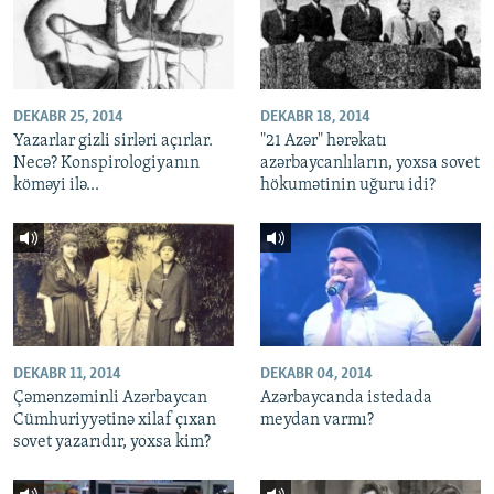
DEKABR 25, 2014
DEKABR 18, 2014
Yazarlar gizli sirləri açırlar.
"21 Azər" hərəkatı
Necə? Konspirologiyanın
azərbaycanlıların, yoxsa sovet
köməyi ilə...
hökumətinin uğuru idi?
DEKABR 11, 2014
DEKABR 04, 2014
Çəmənzəminli Azərbaycan
Azərbaycanda istedada
Cümhuriyyətinə xilaf çıxan
meydan varmı?
sovet yazarıdır, yoxsa kim?