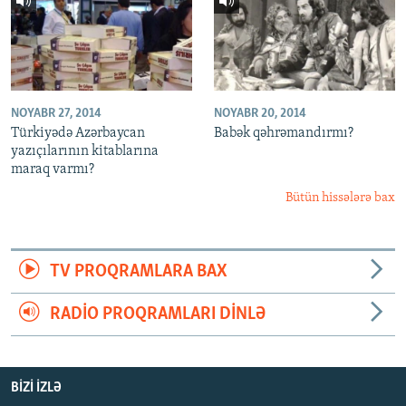
NOYABR 27, 2014
NOYABR 20, 2014
Türkiyədə Azərbaycan
Babək qəhrəmandırmı?
yazıçılarının kitablarına
maraq varmı?
Bütün hissələrə bax
TV PROQRAMLARA BAX
RADIO PROQRAMLARI DINLƏ
BIZI IZLƏ