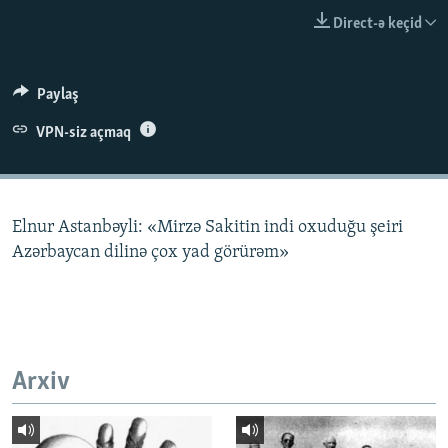
İNFOQRAFIKA
AZƏRBAYCAN ƏDƏBIYYATI KITABXANASI
MISSIYAMIZ
Direct-ə keçid
BIZI IZLƏ
KARIKATURA
İSLAM VƏ DEMOKRATIYA
PEŞƏ ETIKASI VƏ JURNALISTIKA STANDARTLARIMIZ
İZ - MƏDƏNIYYƏT PROQRAMI
MATERIALLARIMIZDAN ISTIFADƏ
Paylaş
AZADLIQRADIOSU MOBIL TELEFONUNUZDA
RFE/RL-in bütün saytları
VPN-siz açmaq
BIZIMLƏ ƏLAQƏ
XƏBƏR BÜLLETENLƏRIMIZ
Elnur Astanbəyli: «Mirzə Sakitin indi oxuduğu şeiri
Azərbaycan dilinə çox yad görürəm»
Arxiv