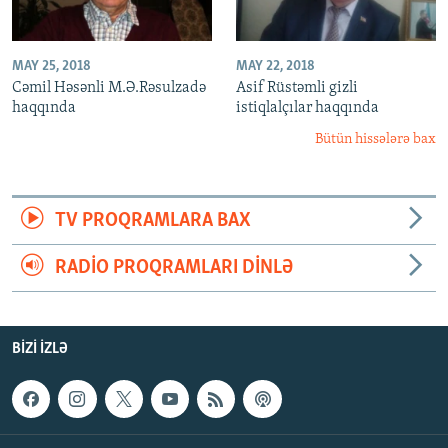
MAY 25, 2018
MAY 22, 2018
Cəmil Həsənli M.Ə.Rəsulzadə
Asif Rüstəmli gizli
haqqında
istiqlalçılar haqqında
Bütün hissələrə bax
TV PROQRAMLARA BAX
RADIO PROQRAMLARI DINLƏ
BIZI IZLƏ