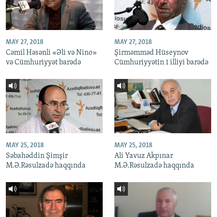
MAY 27, 2018
MAY 27, 2018
Cəmil Həsənli «Əli və Nino»
Şirməmməd Hüseynov
və Cümhuriyyət barədə
Cümhuriyyətin 1 illiyi barədə
MAY 25, 2018
MAY 25, 2018
Səbahəddin Şimşir
Ali Yavuz Akpınar
M.Ə.Rəsulzadə haqqında
M.Ə.Rəsulzadə haqqında