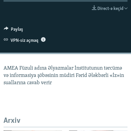
İNFOQRAFIKA
AZƏRBAYCAN ƏDƏBIYYATI KITABXANASI
MISSIYAMIZ
Direct-ə keçid
BIZI IZLƏ
KARIKATURA
İSLAM VƏ DEMOKRATIYA
PEŞƏ ETIKASI VƏ JURNALISTIKA STANDARTLARIMIZ
İZ - MƏDƏNIYYƏT PROQRAMI
MATERIALLARIMIZDAN ISTIFADƏ
Paylaş
AZADLIQRADIOSU MOBIL TELEFONUNUZDA
RFE/RL-in bütün saytları
VPN-siz açmaq
BIZIMLƏ ƏLAQƏ
XƏBƏR BÜLLETENLƏRIMIZ
AMEA Füzuli adına Əlyazmalar İnstitutunun tərcümə
və informasiya şöbəsinin müdiri Fərid Ələkbərli «İz»in
suallarına cavab verir
Arxiv