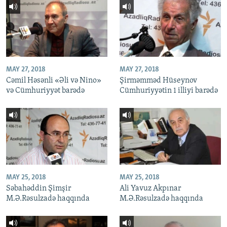
MAY 27, 2018
MAY 27, 2018
Cəmil Həsənli «Əli və Nino»
Şirməmməd Hüseynov
və Cümhuriyyət barədə
Cümhuriyyətin 1 illiyi barədə
MAY 25, 2018
MAY 25, 2018
Səbahəddin Şimşir
Ali Yavuz Akpınar
M.Ə.Rəsulzadə haqqında
M.Ə.Rəsulzadə haqqında