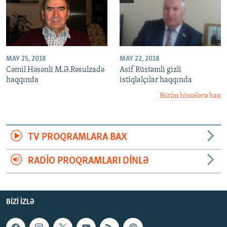
MAY 25, 2018
MAY 22, 2018
Cəmil Həsənli M.Ə.Rəsulzadə
Asif Rüstəmli gizli
haqqında
istiqlalçılar haqqında
Bütün hissələrə bax
TV PROQRAMLARA BAX
RADIO PROQRAMLARI DINLƏ
BIZI IZLƏ