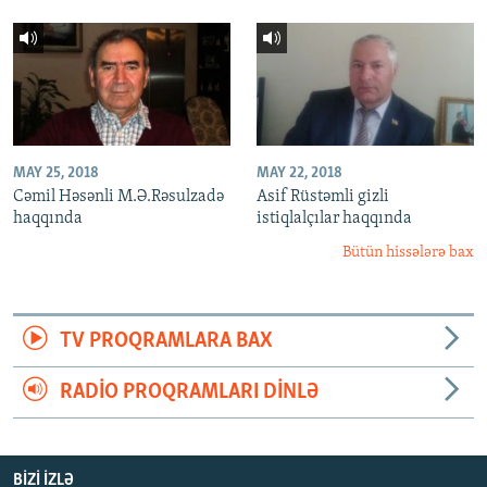
MAY 25, 2018
MAY 22, 2018
Cəmil Həsənli M.Ə.Rəsulzadə
Asif Rüstəmli gizli
haqqında
istiqlalçılar haqqında
Bütün hissələrə bax
TV PROQRAMLARA BAX
RADIO PROQRAMLARI DINLƏ
BIZI IZLƏ