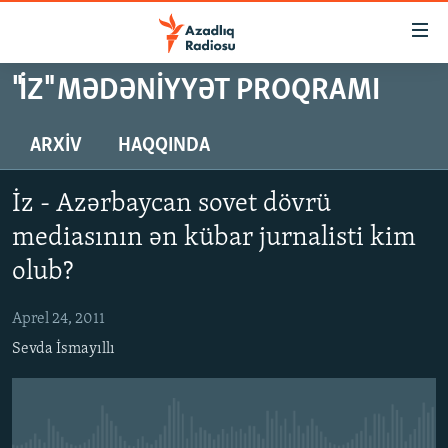
Keçid
linkləri
Əsas
"İZ" MƏDƏNIYYƏT PROQRAMI
məzmuna
GÜNDƏM
qayıt
#İZAHLA
ARXIV
HAQQINDA
Əsas
KORRUPSIOMETR
naviqasiyaya
İz - Azərbaycan sovet dövrü
qayıt
#ƏSLINDƏ
Axtarışa
mediasının ən kübar jurnalisti kim
FƏRQƏ BAX
keç
olub?
QANUNI DOĞRU
Aprel 24, 2011
ARAŞDIRMA
Sevda İsmayıllı
MULTIMEDIA
RADIO ARXIV
VIDEO
HAQQIMIZDA
FOTOQALEREYA
OXU ZALI