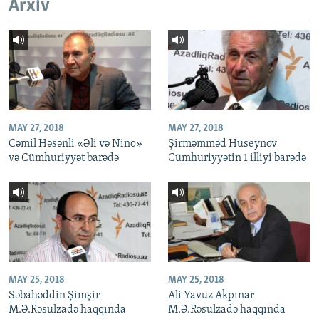
Arxiv
MAY 27, 2018
MAY 27, 2018
Cəmil Həsənli «Əli və Nino»
Şirməmməd Hüseynov
və Cümhuriyyət barədə
Cümhuriyyətin 1 illiyi barədə
MAY 25, 2018
MAY 25, 2018
Səbahəddin Şimşir
Ali Yavuz Akpınar
M.Ə.Rəsulzadə haqqında
M.Ə.Rəsulzadə haqqında