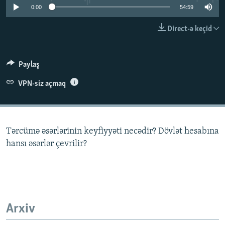
0:00
54:59
İNFOQRAFIKA
AZƏRBAYCAN ƏDƏBIYYATI KITABXANASI
MISSIYAMIZ
BIZI IZLƏ
KARIKATURA
İSLAM VƏ DEMOKRATIYA
PEŞƏ ETIKASI VƏ JURNALISTIKA STANDARTLARIMIZ
Direct-ə keçid
İZ - MƏDƏNIYYƏT PROQRAMI
MATERIALLARIMIZDAN ISTIFADƏ
AZADLIQRADIOSU MOBIL TELEFONUNUZDA
RFE/RL-in bütün saytları
Paylaş
BIZIMLƏ ƏLAQƏ
VPN-siz açmaq
XƏBƏR BÜLLETENLƏRIMIZ
Tərcümə əsərlərinin keyfiyyəti necədir? Dövlət hesabına
hansı əsərlər çevrilir?
Arxiv