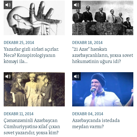
DEKABR 25, 2014
DEKABR 18, 2014
Yazarlar gizli sirləri açırlar.
"21 Azər" hərəkatı
Necə? Konspirologiyanın
azərbaycanlıların, yoxsa sovet
köməyi ilə...
hökumətinin uğuru idi?
DEKABR 11, 2014
DEKABR 04, 2014
Çəmənzəminli Azərbaycan
Azərbaycanda istedada
Cümhuriyyətinə xilaf çıxan
meydan varmı?
sovet yazarıdır, yoxsa kim?