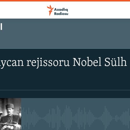
I
aycan rejissoru Nobel Sülh
No media source currently avail