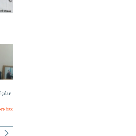
lçılar
ərə bax