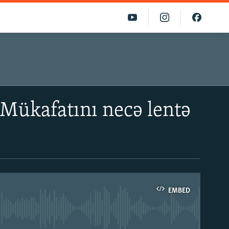
 Mükafatını necə lentə
EMBED
able