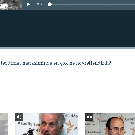
0:00
təqdimat mərasimində ən çox nə heyrətləndirdi?