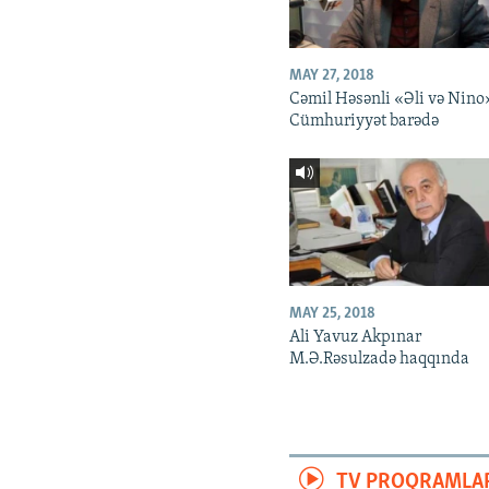
MAY 27, 2018
Cəmil Həsənli «Əli və Nino
Cümhuriyyət barədə
MAY 25, 2018
Ali Yavuz Akpınar
M.Ə.Rəsulzadə haqqında
TV PROQRAMLA