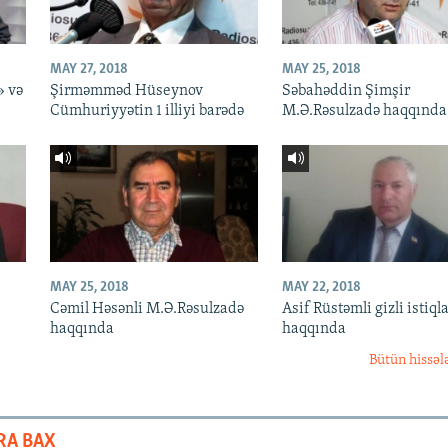
MAY 27, 2018
MAY 25, 2018
» və
Şirməmməd Hüseynov
Səbahəddin Şimşir
Cümhuriyyətin 1 illiyi barədə
M.Ə.Rəsulzadə haqqında
MAY 25, 2018
MAY 22, 2018
Cəmil Həsənli M.Ə.Rəsulzadə
Asif Rüstəmli gizli istiqla
haqqında
haqqında
Bütün hissəl
RA BAX