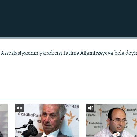
ssosiasiyasının yaradıcısı Fatimə Ağamirzəyeva belə deyi