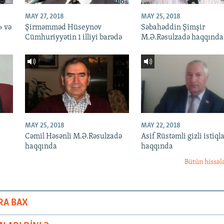
MAY 27, 2018
MAY 25, 2018
» və
Şirməmməd Hüseynov
Səbahəddin Şimşir
Cümhuriyyətin 1 illiyi barədə
M.Ə.Rəsulzadə haqqında
MAY 25, 2018
MAY 22, 2018
Cəmil Həsənli M.Ə.Rəsulzadə
Asif Rüstəmli gizli istiqla
haqqında
haqqında
Bütün hissəl
RA BAX