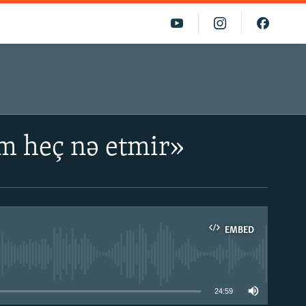
im heç nə etmir»
EMBED
able
24:59