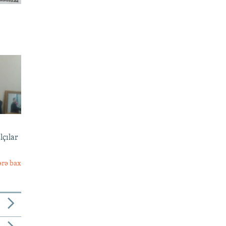
lçılar
ərə bax