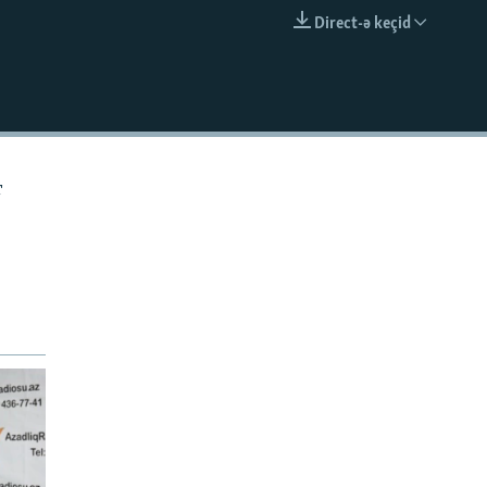
Direct-ə keçid
EMBED
r