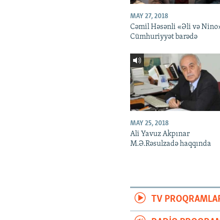
MAY 27, 2018
Cəmil Həsənli «Əli və Nino
Cümhuriyyət barədə
MAY 25, 2018
Ali Yavuz Akpınar
M.Ə.Rəsulzadə haqqında
TV PROQRAMLA