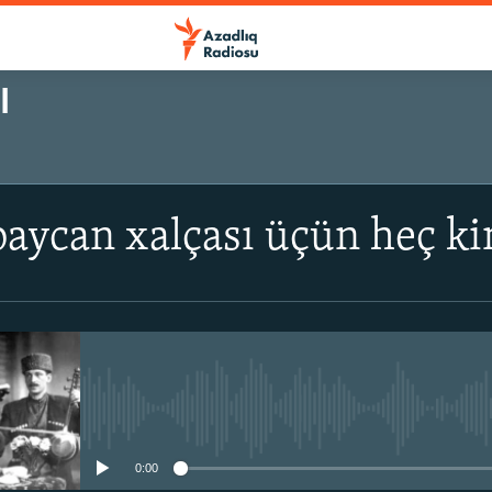
I
baycan xalçası üçün heç k
No media source currently avail
0:00