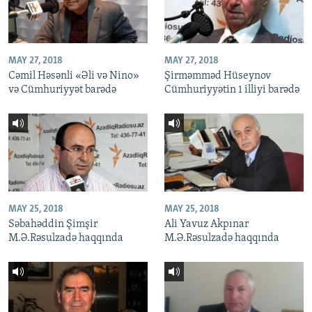
MAY 27, 2018
MAY 27, 2018
Cəmil Həsənli «Əli və Nino»
Şirməmməd Hüseynov
və Cümhuriyyət barədə
Cümhuriyyətin 1 illiyi barədə
MAY 25, 2018
MAY 25, 2018
Səbahəddin Şimşir
Ali Yavuz Akpınar
M.Ə.Rəsulzadə haqqında
M.Ə.Rəsulzadə haqqında