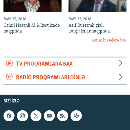
MAY 25, 2018
MAY 22, 2018
Cəmil Həsənli M.Ə.Rəsulzadə
Asif Rüstəmli gizli
haqqında
istiqlalçılar haqqında
Bütün hissələrə bax
TV PROQRAMLARA BAX
RADIO PROQRAMLARI DINLƏ
BIZI IZLƏ