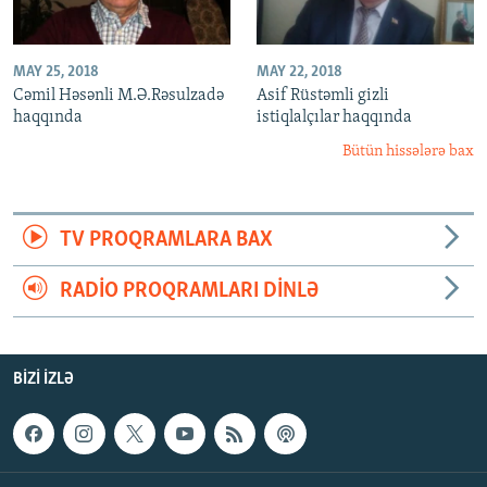
MAY 25, 2018
MAY 22, 2018
Cəmil Həsənli M.Ə.Rəsulzadə
Asif Rüstəmli gizli
haqqında
istiqlalçılar haqqında
Bütün hissələrə bax
TV PROQRAMLARA BAX
RADIO PROQRAMLARI DINLƏ
BIZI IZLƏ