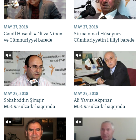
MAY 27, 2018
MAY 27, 2018
Cəmil Həsənli «Əli və Nino»
Şirməmməd Hüseynov
və Cümhuriyyət barədə
Cümhuriyyətin 1 illiyi barədə
MAY 25, 2018
MAY 25, 2018
Səbahəddin Şimşir
Ali Yavuz Akpınar
M.Ə.Rəsulzadə haqqında
M.Ə.Rəsulzadə haqqında