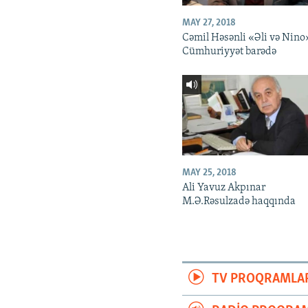
MAY 27, 2018
Cəmil Həsənli «Əli və Nino
Cümhuriyyət barədə
MAY 25, 2018
Ali Yavuz Akpınar
M.Ə.Rəsulzadə haqqında
TV PROQRAMLA