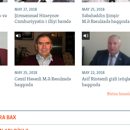
MAY 27, 2018
MAY 25, 2018
» və
Şirməmməd Hüseynov
Səbahəddin Şimşir
Cümhuriyyətin 1 illiyi barədə
M.Ə.Rəsulzadə haqqında
MAY 25, 2018
MAY 22, 2018
Cəmil Həsənli M.Ə.Rəsulzadə
Asif Rüstəmli gizli istiqla
haqqında
haqqında
Bütün hissəl
RA BAX