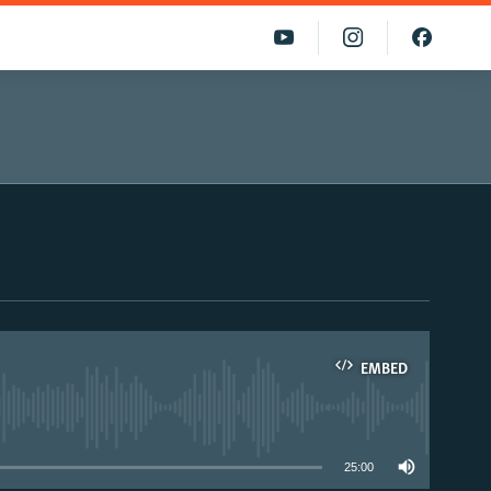
EMBED
able
25:00