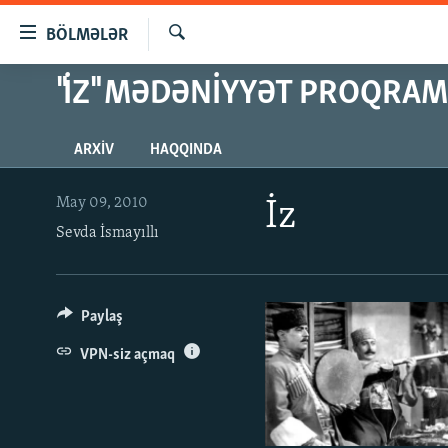
Keçid
BÖLMƏLƏR
linkləri
Axtar
Əsas
"İZ" MƏDƏNIYYƏT PROQRAM
GÜNDƏM
məzmuna
#İZAHLA
qayıt
ARXIV
HAQQINDA
Əsas
KORRUPSIOMETR
naviqasiyaya
#ƏSLINDƏ
qayıt
May 09, 2010
İz
Axtarışa
Sevda İsmayıllı
FƏRQƏ BAX
keç
QANUNI DOĞRU
ARAŞDIRMA
Paylaş
MULTIMEDIA
VPN-siz açmaq
RADIO ARXIV
VIDEO
HAQQIMIZDA
FOTOQALEREYA
OXU ZALI