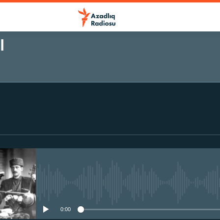
I
No media source currently avail
0:00