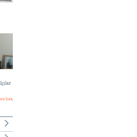
lçılar
ərə bax