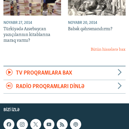
NOYABR 27, 2014
NOYABR 20, 2014
Türkiyədə Azərbaycan
Babək qəhrəmandırmı?
yazıçılarının kitablarına
maraq varmı?
Bütün hissələrə bax
TV PROQRAMLARA BAX
RADIO PROQRAMLARI DINLƏ
BIZI IZLƏ