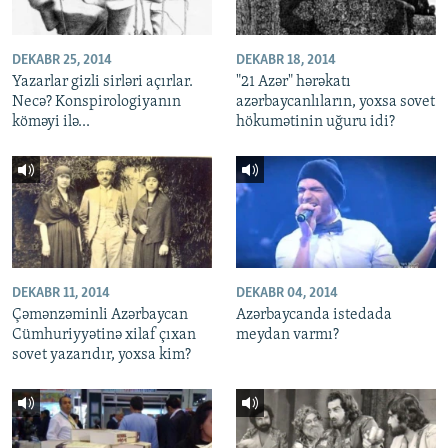
DEKABR 25, 2014
DEKABR 18, 2014
Yazarlar gizli sirləri açırlar.
"21 Azər" hərəkatı
Necə? Konspirologiyanın
azərbaycanlıların, yoxsa sovet
köməyi ilə...
hökumətinin uğuru idi?
DEKABR 11, 2014
DEKABR 04, 2014
Çəmənzəminli Azərbaycan
Azərbaycanda istedada
Cümhuriyyətinə xilaf çıxan
meydan varmı?
sovet yazarıdır, yoxsa kim?