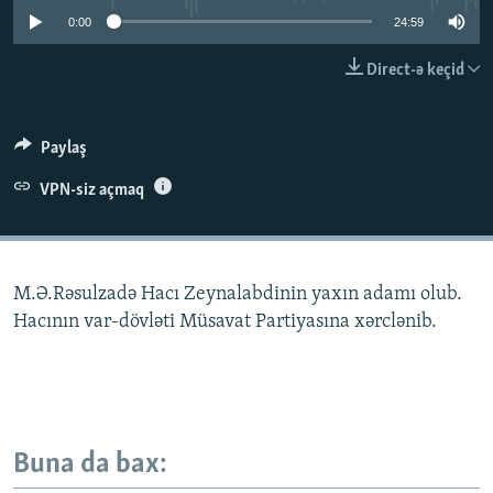
İNFOQRAFIKA
AZƏRBAYCAN ƏDƏBIYYATI KITABXANASI
MISSIYAMIZ
0:00
24:59
BIZI IZLƏ
KARIKATURA
İSLAM VƏ DEMOKRATIYA
PEŞƏ ETIKASI VƏ JURNALISTIKA STANDARTLARIMIZ
Direct-ə keçid
İZ - MƏDƏNIYYƏT PROQRAMI
MATERIALLARIMIZDAN ISTIFADƏ
AZADLIQRADIOSU MOBIL TELEFONUNUZDA
RFE/RL-in bütün saytları
Paylaş
BIZIMLƏ ƏLAQƏ
VPN-siz açmaq
XƏBƏR BÜLLETENLƏRIMIZ
M.Ə.Rəsulzadə Hacı Zeynalabdinin yaxın adamı olub.
Hacının var-dövləti Müsavat Partiyasına xərclənib.
Buna da bax: