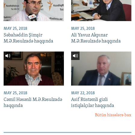
MAY 25, 2018
MAY 25, 2018
Səbahəddin Şimşir
Ali Yavuz Akpınar
M.Ə.Rəsulzadə haqqında
M.Ə.Rəsulzadə haqqında
MAY 25, 2018
MAY 22, 2018
Cəmil Həsənli M.Ə.Rəsulzadə
Asif Rüstəmli gizli
haqqında
istiqlalçılar haqqında
Bütün hissələrə bax