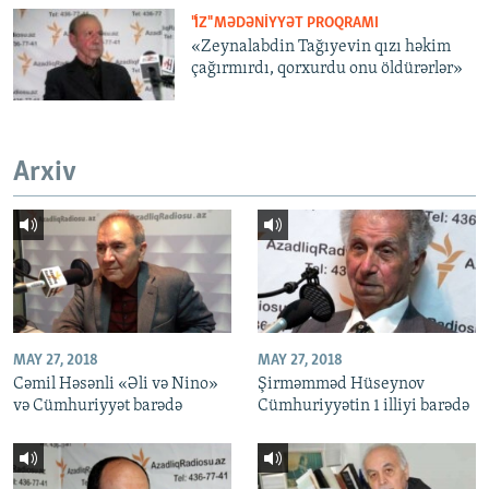
"İZ" MƏDƏNIYYƏT PROQRAMI
«Zeynalabdin Tağıyevin qızı həkim
çağırmırdı, qorxurdu onu öldürərlər»
Arxiv
MAY 27, 2018
MAY 27, 2018
Cəmil Həsənli «Əli və Nino»
Şirməmməd Hüseynov
və Cümhuriyyət barədə
Cümhuriyyətin 1 illiyi barədə