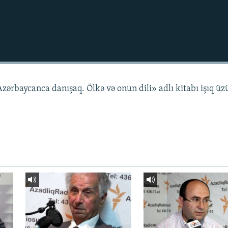
zərbaycanca danışaq. Ölkə və onun dili» adlı kitabı işıq üz