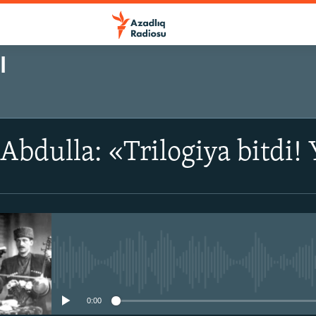
I
Abdulla: «Trilogiya bitdi! 
No media source currently avail
0:00