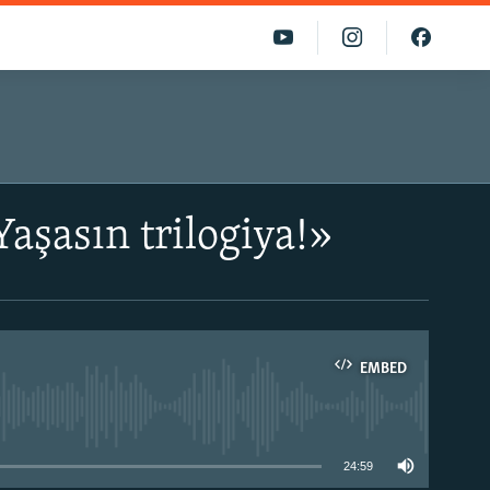
Yaşasın trilogiya!»
EMBED
able
24:59