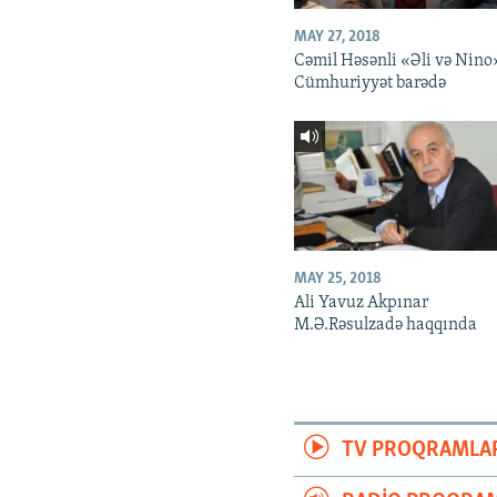
MAY 27, 2018
Cəmil Həsənli «Əli və Nino
Cümhuriyyət barədə
MAY 25, 2018
Ali Yavuz Akpınar
M.Ə.Rəsulzadə haqqında
TV PROQRAMLA