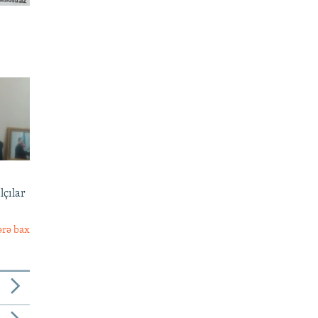
lçılar
ərə bax