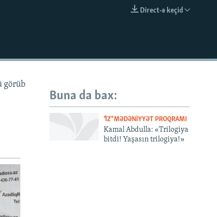
Direct-ə keçid
EMBED
ü görüb
Buna da bax:
"İZ" MƏDƏNIYYƏT PROQRAMI
Kamal Abdulla: «Trilogiya
bitdi! Yaşasın trilogiya!»