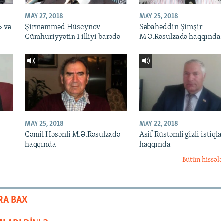
MAY 27, 2018
MAY 25, 2018
» və
Şirməmməd Hüseynov
Səbahəddin Şimşir
Cümhuriyyətin 1 illiyi barədə
M.Ə.Rəsulzadə haqqında
MAY 25, 2018
MAY 22, 2018
Cəmil Həsənli M.Ə.Rəsulzadə
Asif Rüstəmli gizli istiqla
haqqında
haqqında
Bütün hissəl
RA BAX