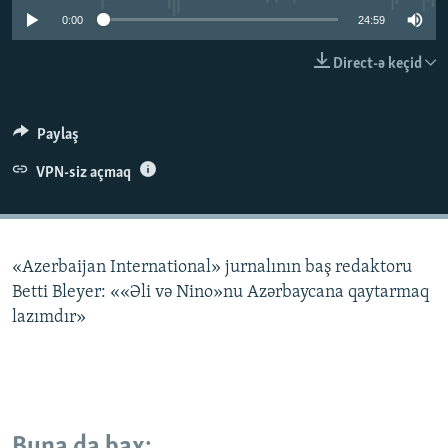
İNFOQRAFIKA
AZƏRBAYCAN ƏDƏBIYYATI KITABXANASI
MISSIYAMIZ
0:00
24:59
BIZI IZLƏ
KARIKATURA
İSLAM VƏ DEMOKRATIYA
PEŞƏ ETIKASI VƏ JURNALISTIKA STANDARTLARIMIZ
Direct-ə keçid
İZ - MƏDƏNIYYƏT PROQRAMI
MATERIALLARIMIZDAN ISTIFADƏ
AZADLIQRADIOSU MOBIL TELEFONUNUZDA
RFE/RL-in bütün saytları
Paylaş
BIZIMLƏ ƏLAQƏ
VPN-siz açmaq
XƏBƏR BÜLLETENLƏRIMIZ
«Azerbaijan International» jurnalının baş redaktoru
Betti Bleyer: ««Əli və Nino»nu Azərbaycana qaytarmaq
lazımdır»
Buna da bax: