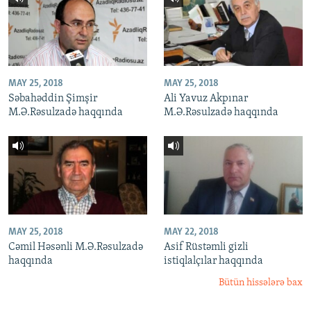
MAY 25, 2018
MAY 25, 2018
Səbahəddin Şimşir
Ali Yavuz Akpınar
M.Ə.Rəsulzadə haqqında
M.Ə.Rəsulzadə haqqında
MAY 25, 2018
MAY 22, 2018
Cəmil Həsənli M.Ə.Rəsulzadə
Asif Rüstəmli gizli
haqqında
istiqlalçılar haqqında
Bütün hissələrə bax