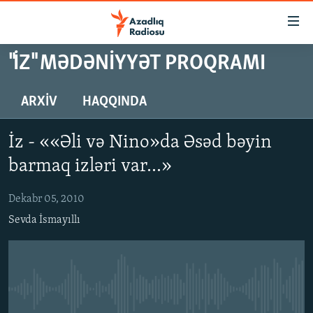
Keçid
linkləri
Əsas
"İZ" MƏDƏNIYYƏT PROQRAMI
məzmuna
GÜNDƏM
qayıt
#İZAHLA
ARXIV
HAQQINDA
Əsas
KORRUPSIOMETR
naviqasiyaya
İz - ««Əli və Nino»da Əsəd bəyin
qayıt
#ƏSLINDƏ
Axtarışa
barmaq izləri var...»
FƏRQƏ BAX
keç
Dekabr 05, 2010
QANUNI DOĞRU
Sevda İsmayıllı
ARAŞDIRMA
MULTIMEDIA
RADIO ARXIV
VIDEO
No media source currently available
HAQQIMIZDA
FOTOQALEREYA
OXU ZALI