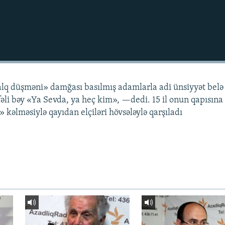
lq düşməni» damğası basılmış adamlarla adi ünsiyyət belə
əli bəy «Ya Sevda, ya heç kim», —dedi. 15 il onun qapısına 
 kəlməsiylə qayıdan elçiləri hövsələylə qarşıladı