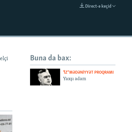
Direct-ə keçid
EMBED
Buna da bax:
elçi
"İZ" MƏDƏNIYYƏT PROQRAMI
Yaxşı adam