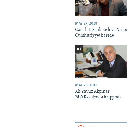
MAY 27, 2018
Cəmil Həsənli «Əli və Nino
Cümhuriyyət barədə
MAY 25, 2018
Ali Yavuz Akpınar
M.Ə.Rəsulzadə haqqında