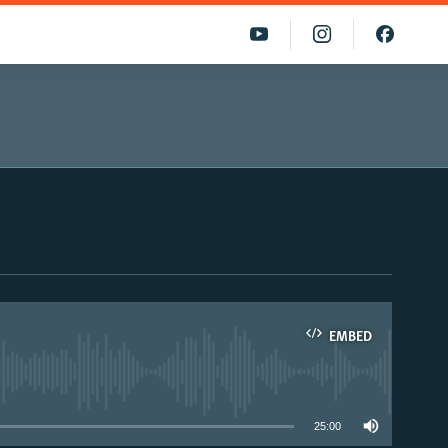
EMBED
able
25:00