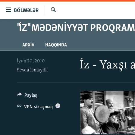
Keçid
BÖLMƏLƏR
linkləri
Axtar
Əsas
"İZ" MƏDƏNIYYƏT PROQRAM
GÜNDƏM
məzmuna
#İZAHLA
qayıt
ARXIV
HAQQINDA
Əsas
KORRUPSIOMETR
naviqasiyaya
#ƏSLINDƏ
qayıt
İyun 20, 2010
İz - Yaxşı
Axtarışa
Sevda İsmayıllı
FƏRQƏ BAX
keç
QANUNI DOĞRU
ARAŞDIRMA
Paylaş
MULTIMEDIA
VPN-siz açmaq
RADIO ARXIV
VIDEO
HAQQIMIZDA
FOTOQALEREYA
OXU ZALI