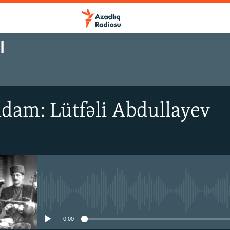
I
 adam: Lütfəli Abdullayev
No media source currently avail
0:00