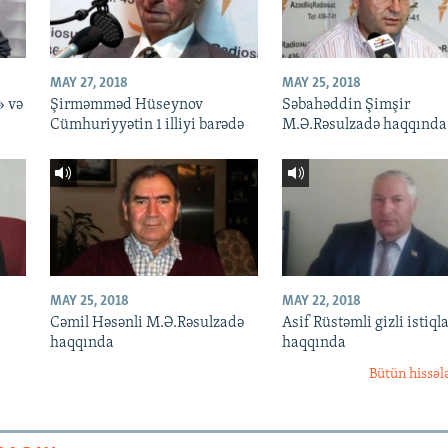
MAY 27, 2018
MAY 25, 2018
» və
Şirməmməd Hüseynov
Səbahəddin Şimşir
Cümhuriyyətin 1 illiyi barədə
M.Ə.Rəsulzadə haqqında
MAY 25, 2018
MAY 22, 2018
Cəmil Həsənli M.Ə.Rəsulzadə
Asif Rüstəmli gizli istiqla
haqqında
haqqında
Bütün hissəl