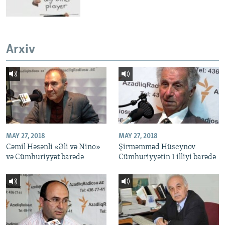
Arxiv
MAY 27, 2018
MAY 27, 2018
Cəmil Həsənli «Əli və Nino»
Şirməmməd Hüseynov
və Cümhuriyyət barədə
Cümhuriyyətin 1 illiyi barədə