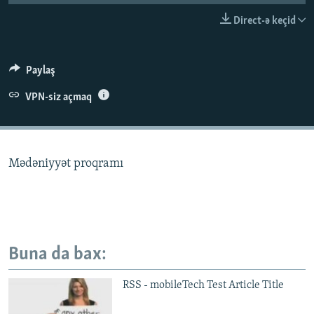
İNFOQRAFIKA
AZƏRBAYCAN ƏDƏBIYYATI KITABXANASI
MISSIYAMIZ
Direct-ə keçid
BIZI IZLƏ
KARIKATURA
İSLAM VƏ DEMOKRATIYA
PEŞƏ ETIKASI VƏ JURNALISTIKA STANDARTLARIMIZ
İZ - MƏDƏNIYYƏT PROQRAMI
MATERIALLARIMIZDAN ISTIFADƏ
Paylaş
AZADLIQRADIOSU MOBIL TELEFONUNUZDA
RFE/RL-in bütün saytları
VPN-siz açmaq
BIZIMLƏ ƏLAQƏ
XƏBƏR BÜLLETENLƏRIMIZ
Mədəniyyət proqramı
Buna da bax:
RSS - mobileTech Test Article Title