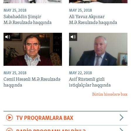
MAY 25, 2018
MAY 25, 2018
Səbahəddin Şimşir
Ali Yavuz Akpınar
M.Ə.Rəsulzadə haqqında
M.Ə.Rəsulzadə haqqında
MAY 25, 2018
MAY 22, 2018
Cəmil Həsənli M.Ə.Rəsulzadə
Asif Rüstəmli gizli
haqqında
istiqlalçılar haqqında
Bütün hissələrə bax
TV PROQRAMLARA BAX